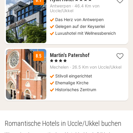
8.1
Nächte
Antwerpen
·
46.4 Km von
ab
Uccle/Ukkel
104,50
Das Herz von Antwerpen
€
Gelegen auf der Keyserlei
Luxushotel mit Wellnessbereich
1
Martin's Patershof
8.5
Nacht
, 4 Sterne
ab
Mechelen
·
26.5 Km von Uccle/Ukkel
113
€
Stilvoll eingerichtet
Ehemalige Kirche
Historisches Zentrum
Romantische Hotels in Uccle/Ukkel buchen