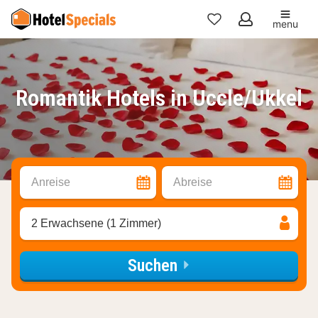
menu
Meine
Favoriten
Romantik Hotels in Uccle/Ukkel
Anreise
Abreise
2 Erwachsene (1 Zimmer)
Suchen