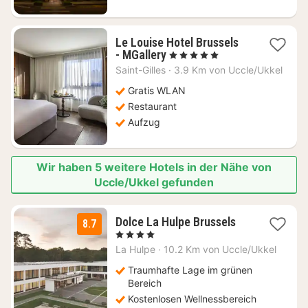
Le Louise Hotel Brussels
1
- MGallery
, 5 Sterne
Nacht
Saint-Gilles
·
3.9 Km von Uccle/Ukkel
ab
117,56
Gratis WLAN
€
Restaurant
Aufzug
Wir haben 5 weitere Hotels in der Nähe von
Uccle/Ukkel gefunden
3
Dolce La Hulpe Brussels
8.7
Nächte
, 4 Sterne
ab
La Hulpe
·
10.2 Km von Uccle/Ukkel
130,87
€
Traumhafte Lage im grünen
Bereich
Kostenlosen Wellnessbereich