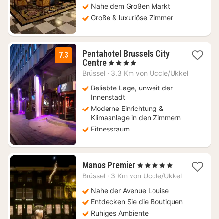
Nahe dem Großen Markt
Große & luxuriöse Zimmer
Pentahotel Brussels City
7.3
1
Centre
, 4 Sterne
Nacht
Brüssel
·
3.3 Km von Uccle/Ukkel
ab
90,10
Beliebte Lage, unweit der
€
Innenstadt
Moderne Einrichtung &
Klimaanlage in den Zimmern
Fitnessraum
1
Manos Premier
, 5 Sterne
Nacht
Brüssel
·
3 Km von Uccle/Ukkel
ab
169
Nahe der Avenue Louise
€
Entdecken Sie die Boutiquen
Ruhiges Ambiente