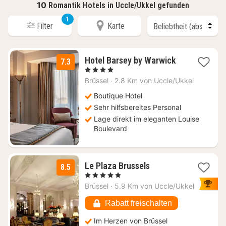
10
Romantik Hotels in Uccle/Ukkel gefunden
1
Filter
Karte
1
Hotel Barsey by Warwick
7.3
Nacht
, 4 Sterne
ab
Brüssel
·
2.8 Km von Uccle/Ukkel
108
€
Boutique Hotel
Sehr hilfsbereites Personal
Lage direkt im eleganten Louise
Boulevard
1
Le Plaza Brussels
8.5
Nacht
, 5 Sterne
ab
Brüssel
·
5.9 Km von Uccle/Ukkel
159
€
Rabatt freischalten
Im Herzen von Brüssel