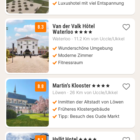
Luxushotel mit viel Entspannung
Van der Valk Hôtel
8.3
1
Waterloo
, 4 Sterne
Nacht
Waterloo
·
11.2 Km von Uccle/Ukkel
ab
90
Wunderschöne Umgebung
€
Moderne Zimmer
Fitnessraum
1
Martin's Klooster
, 4 Sterne
8.8
Nacht
Löwen
·
26 Km von Uccle/Ukkel
ab
119
Inmitten der Altstadt von Löwen
€
Früheres Klostergebäude
Tipp: Besuch des Oude Markt
2
Hyllit Hotel
, 4 Sterne