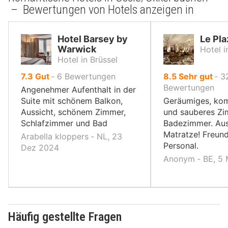
– Bewertungen von Hotels anzeigen in
Hotel Barsey by
Le Pla
Warwick
Hotel i
Hotel in Brüssel
von
von
7.3
Gut
‐
6
Bewertungen
8.5
Sehr gut
‐
3
10,
10,
Bewertungen
Angenehmer Aufenthalt in der
Suite mit schönem Balkon,
Geräumiges, kom
Aussicht, schönem Zimmer,
und sauberes Z
Schlafzimmer und Bad
Badezimmer. Au
Matratze! Freund
Arabella kloppers ‐ NL, 23
Personal.
Dez 2024
Anonym ‐ BE, 5 
Häufig gestellte Fragen