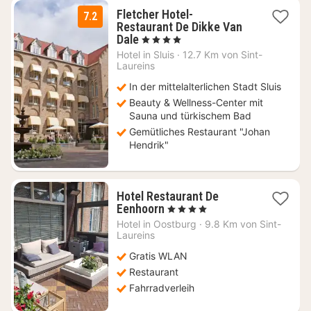
Fletcher Hotel-
7.2
Restaurant De Dikke Van
1
Dale
, 4 Sterne
Nacht
Hotel in
Sluis
·
12.7 Km von Sint-
ab
Laureins
74
In der mittelalterlichen Stadt Sluis
€
Beauty & Wellness-Center mit
Sauna und türkischem Bad
Gemütliches Restaurant "Johan
Hendrik"
Hotel Restaurant De
1
Eenhoorn
, 4 Sterne
Nacht
Hotel in
Oostburg
·
9.8 Km von Sint-
ab
Laureins
136,12
Gratis WLAN
€
Restaurant
Fahrradverleih