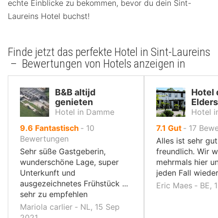
echte Einblicke zu bekommen, bevor du dein Sint-
Laureins Hotel buchst!
Finde jetzt das perfekte Hotel in Sint-Laureins
– Bewertungen von Hotels anzeigen in
B&B altijd
Hotel 
genieten
Elder
Hotel in Damme
Hotel 
von
von
9.6
Fantastisch
‐
10
7.1
Gut
‐
17
Bewe
10,
10,
Bewertungen
Alles ist sehr gu
Sehr süße Gastgeberin,
freundlich. Wir 
wunderschöne Lage, super
mehrmals hier u
Unterkunft und
jeden Fall wied
ausgezeichnetes Frühstück ...
Eric Maes ‐ BE, 
sehr zu empfehlen
Mariola carlier ‐ NL, 15 Sep
2021