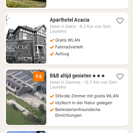
1
Aparthotel Acacia
Nacht
Hotel in
Eeklo
·
8.2 Km von Sint-
ab
Laureins
90,55
Gratis WLAN
€
Fahrradverleih
Aufzug
1
B&B altijd genieten
, 3 Sterne
9.6
Nacht
Hotel in
Damme
·
12.7 Km von Sint-
ab
Laureins
100
Stilvolle Zimmer mit gratis WLAN
€
Idyllisch in der Natur gelegen
Behindertenfreundliche
Einrichtungen