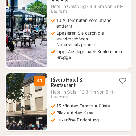
ab
Hotel in
Oostburg
·
9.8 Km von Sint-
108,90
Laureins
€
10 Autominuten vom Strand
entfernt
Spazieren Sie durch die
wunderschönen
Naturschutzgebiete
Tipp: Ausflüge nach Knokke oder
Brügge
Rivers Hotel &
8.1
1
Restaurant
Nacht
Hotel in
Sluis
·
12.3 Km von Sint-
ab
Laureins
119
15 Minuten Fahrt zur Küste
€
Blick auf den Kanal
Luxuriöse Einrichtung