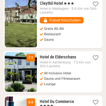
1
Cleythil Hotel
, 3 Sterne
Nacht
Hotel in
Maldegem
·
9.6 Km von Sint-
ab
Laureins
87,16
€
Rabatt freischalten
Gratis WLAN
Restaurant
Sauna
1
Hotel de Elderschans
7.1
Nacht
Hotel in
Aardenburg
·
7.3 Km von
ab
Sint-Laureins
109
All Inclusive Hotel
€
Sauna und Fitnessraum
Lounge
1
Hotel Du Commerce
6.6
Nacht
, 4 Sterne