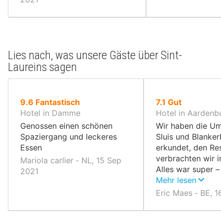
Lies nach, was unsere Gäste über Sint-
Laureins sagen
von
von
9.6
Fantastisch
7.1
Gut
10,
10,
Hotel in Damme
Hotel in Aardenb
Genossen einen schönen
Wir haben die U
Spaziergang und leckeres
Sluis und Blanke
Essen
erkundet, den Re
verbrachten wir i
Mariola carlier ‐ NL, 15 Sep
Alles war super –
2021
die Getränke, die
Mehr lesen
hatten eine tolle 
Eric Maes ‐ BE, 