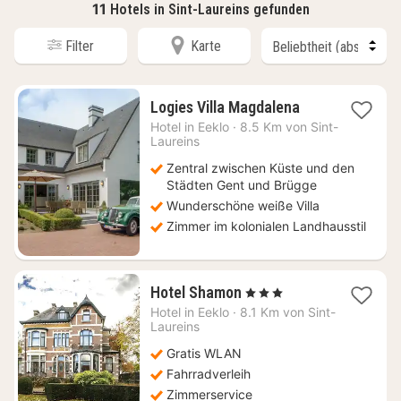
11
Hotels in Sint-Laureins gefunden
Filter
Karte
1
Logies Villa Magdalena
Nacht
Hotel in
Eeklo
·
8.5 Km von Sint-
ab
Laureins
134
Zentral zwischen Küste und den
€
Städten Gent und Brügge
Wunderschöne weiße Villa
Zimmer im kolonialen Landhausstil
1
Hotel Shamon
, 3 Sterne
Nacht
Hotel in
Eeklo
·
8.1 Km von Sint-
ab
Laureins
123,18
Gratis WLAN
€
Fahrradverleih
Zimmerservice