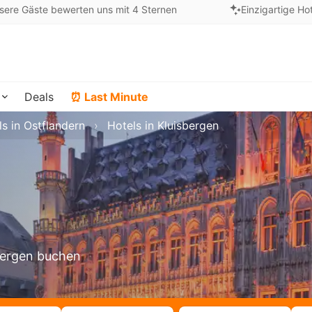
sere Gäste bewerten uns mit 4 Sternen
Einzigartige Ho
Deals
⏰ Last Minute
ls in Ostflandern
Hotels in Kluisbergen
sbergen buchen