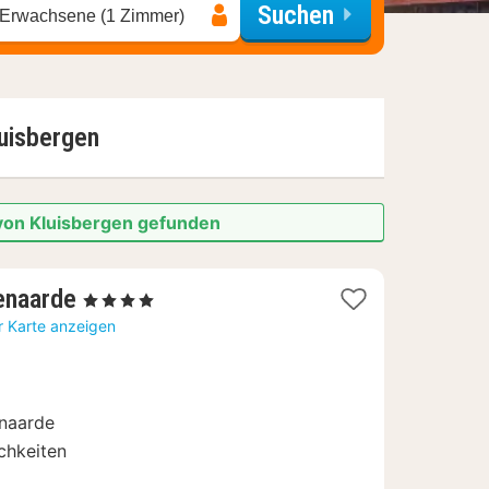
Suchen
 Erwachsene (1 Zimmer)
uisbergen
 von Kluisbergen gefunden
1
enaarde
, 4 Sterne
Nacht
r Karte anzeigen
ab
114
€
naarde
chkeiten