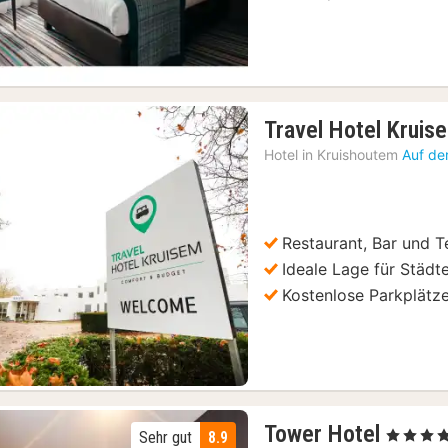
Travel Hotel Kruis
Hotel in
Kruishoutem
Auf de
Restaurant, Bar und T
Vorheriges Bild
Nächstes Bild
Ideale Lage für Städte
Kostenlose Parkplätz
1
Tower Hotel
, 4 Sterne
Sehr gut
8.9