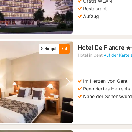
Gratis WLAN
Restaurant
Aufzug
1
Hotel De Flandre
, 4
Sehr gut
8.4
N
Hotel in
Gent
Auf der Karte
a
1
€
Im Herzen von Gent
Vorheriges Bild
Nächstes Bild
Renoviertes Herrenha
Nahe der Sehenswürd