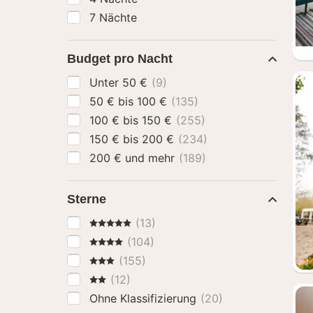
7 Nächte
Budget pro Nacht
Unter 50 €
(9)
50 € bis 100 €
(135)
100 € bis 150 €
(255)
150 € bis 200 €
(234)
200 € und mehr
(189)
Sterne
5 Sterne
(13)
4 Sterne
(104)
3 Sterne
(155)
2 Sterne
(12)
Ohne Klassifizierung
(20)