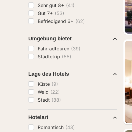
Sehr gut 8+
(41)
Gut 7+
(53)
Befriedigend 6+
(62)
Umgebung bietet
Fahrradtouren
(39)
Städtetrip
(55)
Lage des Hotels
Küste
(9)
Wald
(22)
Stadt
(88)
Hotelart
Romantisch
(43)