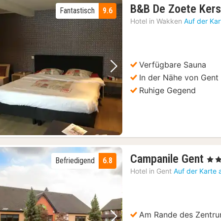
B&B De Zoete Ker
Fantastisch
9.6
Hotel in
Wakken
Auf der Ka
Verfügbare Sauna
Vorheriges Bild
Nächstes Bild
In der Nähe von Gent
Ruhige Gegend
1
Campanile Gent
, 2 S
Befriedigend
6.8
Na
Hotel in
Gent
Auf der Karte
ab
85
€
Am Rande des Zentr