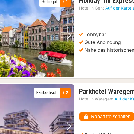
Holiday Inn Expres
Sehr gut
8.1
Hotel in
Gent
Auf der Karte
Lobbybar
Vorheriges Bild
Nächstes Bild
Gute Anbindung
Nahe des historische
Parkhotel Warege
Fantastisch
9.2
Hotel in
Waregem
Auf der K
Rabatt freischalten
Vorheriges Bild
Nächstes Bild