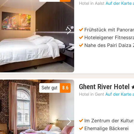
Nacht
Hotel in
Aalst
Auf der Karte
ab
100
€
Frühstück mit Panoram
Vorheriges Bild
Nächstes Bild
Hoteleigener Fitness
Nahe des Pairi Daiza
Ghent River Hotel
,
Sehr gut
8.6
Hotel in
Gent
Auf der Karte
Im Zentrum der Kultur
Vorheriges Bild
Nächstes Bild
Ehemalige Bäckerei