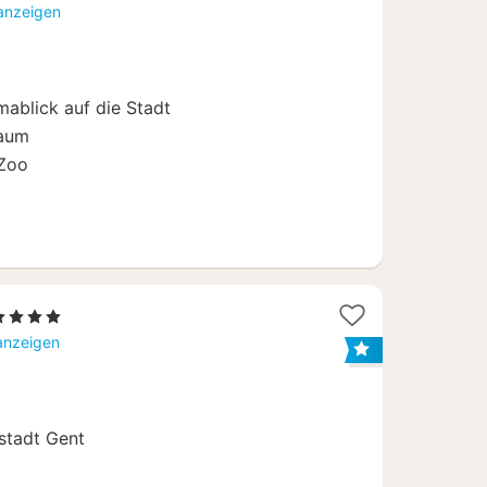
 anzeigen
ablick auf die Stadt
raum
 Zoo
1
 4 Sterne
Nacht
 anzeigen
ab
129
€
stadt Gent