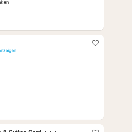
nken
 anzeigen