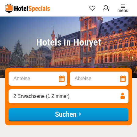
menu
Meine
Favoriten
Hotels in Houyet
Anreise
Abreise
2 Erwachsene (1 Zimmer)
Suchen