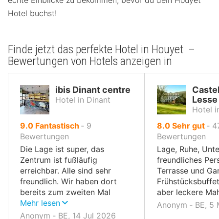
echte Einblicke zu bekommen, bevor du dein Houyet
Hotel buchst!
Finde jetzt das perfekte Hotel in Houyet –
Bewertungen von Hotels anzeigen in
ibis Dinant centre
Castel
Lesse
Hotel in Dinant
Hotel i
von
von
9.0
Fantastisch
‐
9
8.0
Sehr gut
‐
4
10,
10,
Bewertungen
Bewertungen
Die Lage ist super, das
Lage, Ruhe, Unte
Zentrum ist fußläufig
freundliches Per
erreichbar. Alle sind sehr
Terrasse und Gar
freundlich. Wir haben dort
Frühstücksbuffet
bereits zum zweiten Mal
aber leckere Mah
gebucht und kommen auf
Mehr lesen
Anonym ‐ BE, 5 
jeden Fall wieder.
Anonym ‐ BE, 14 Jul 2026