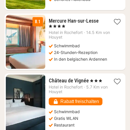
1
Mercure Han-sur-Lesse
8.1
Nacht
, 4 Sterne
ab
Hotel in
Rochefort
·
14.5 Km von
139
Houyet
€
Schwimmbad
24-Stunden-Rezeption
In den belgischen Ardennen
1
Château de Vignée
, 3 Sterne
Nacht
Hotel in
Rochefort
·
5.7 Km von
ab
Houyet
223,92
€
Rabatt freischalten
Schwimmbad
Gratis WLAN
Restaurant