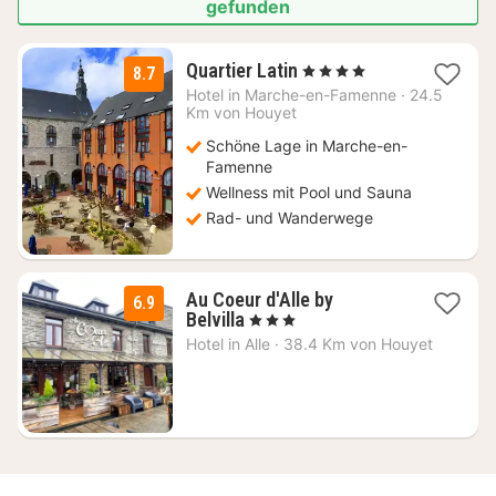
gefunden
3
Quartier Latin
, 4 Sterne
8.7
Nächte
Hotel in
Marche-en-Famenne
·
24.5
ab
Km von Houyet
144
Schöne Lage in Marche-en-
€
Famenne
Wellness mit Pool und Sauna
Rad- und Wanderwege
Au Coeur d'Alle by
6.9
2
Belvilla
, 3 Sterne
Nächte
Hotel in
Alle
·
38.4 Km von Houyet
ab
59
€