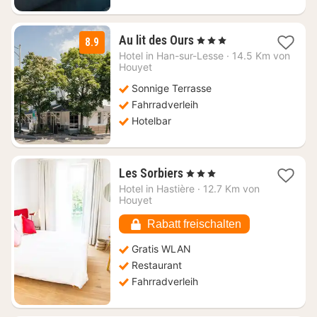
1
Au lit des Ours
, 3 Sterne
8.9
Nacht
Hotel in
Han-sur-Lesse
·
14.5 Km von
ab
Houyet
82,50
Sonnige Terrasse
€
Fahrradverleih
Hotelbar
1
Les Sorbiers
, 3 Sterne
Nacht
Hotel in
Hastière
·
12.7 Km von
ab
Houyet
96,42
€
Rabatt freischalten
Gratis WLAN
Restaurant
Fahrradverleih