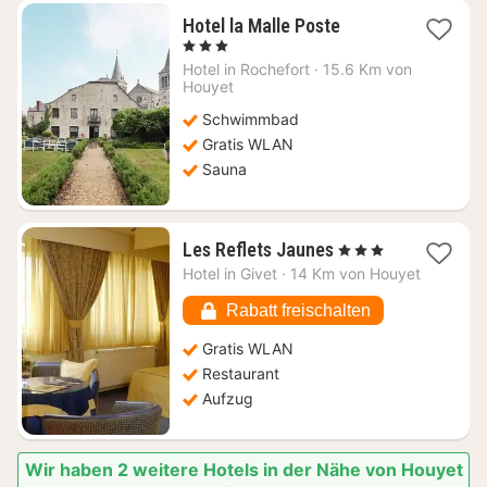
1
Hotel la Malle Poste
Nacht
, 3 Sterne
ab
Hotel in
Rochefort
·
15.6 Km von
116,07
Houyet
€
Schwimmbad
Gratis WLAN
Sauna
1
Les Reflets Jaunes
, 3 Sterne
Nacht
Hotel in
Givet
·
14 Km von Houyet
ab
63,28
Rabatt freischalten
€
Gratis WLAN
Restaurant
Aufzug
Wir haben 2 weitere Hotels in der Nähe von Houyet