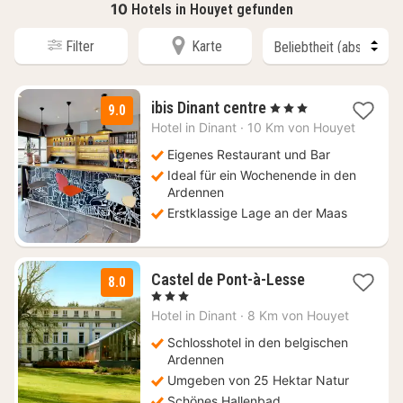
10
Hotels in Houyet gefunden
Filter
Karte
1
ibis Dinant centre
, 3 Sterne
9.0
Nacht
Hotel in
Dinant
·
10 Km von Houyet
ab
119
Eigenes Restaurant und Bar
€
Ideal für ein Wochenende in den
Ardennen
Erstklassige Lage an der Maas
1
Castel de Pont-à-Lesse
8.0
Nacht
, 3 Sterne
ab
Hotel in
Dinant
·
8 Km von Houyet
155
€
Schlosshotel in den belgischen
Ardennen
Umgeben von 25 Hektar Natur
Schönes Hallenbad