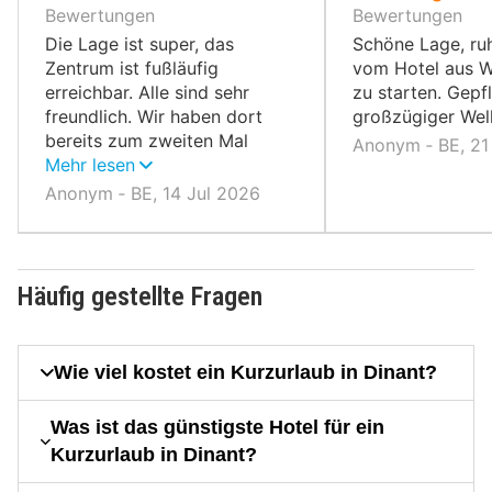
10,
10,
Bewertungen
Bewertungen
Die Lage ist super, das
Schöne Lage, ruh
Zentrum ist fußläufig
vom Hotel aus 
erreichbar. Alle sind sehr
zu starten. Gepf
freundlich. Wir haben dort
großzügiger Wel
bereits zum zweiten Mal
Anonym ‐ BE, 2
gebucht und kommen auf
Mehr lesen
jeden Fall wieder.
Anonym ‐ BE, 14 Jul 2026
Häufig gestellte Fragen
Wie viel kostet ein Kurzurlaub in Dinant?
Was ist das günstigste Hotel für ein
Kurzurlaub in Dinant?