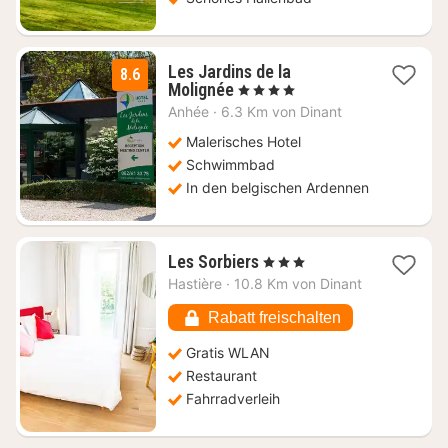
Les Jardins de la
8.6
1
Molignée
, 4 Sterne
Nacht
Anhée
·
6.3 Km von Dinant
ab
109
Malerisches Hotel
€
Schwimmbad
In den belgischen Ardennen
1
Les Sorbiers
, 3 Sterne
Nacht
Hastière
·
10.8 Km von Dinant
ab
96,42
Rabatt freischalten
€
Gratis WLAN
Restaurant
Fahrradverleih