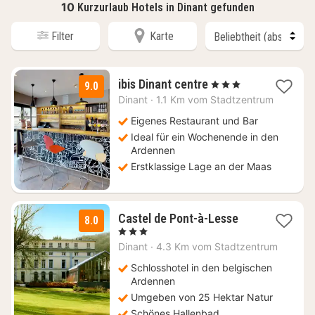
10
Kurzurlaub Hotels in Dinant gefunden
Filter
Karte
1
ibis Dinant centre
, 3 Sterne
9.0
Nacht
Dinant
·
1.1 Km vom Stadtzentrum
ab
119
Eigenes Restaurant und Bar
€
Ideal für ein Wochenende in den
Ardennen
Erstklassige Lage an der Maas
1
Castel de Pont-à-Lesse
8.0
Nacht
, 3 Sterne
ab
Dinant
·
4.3 Km vom Stadtzentrum
155
€
Schlosshotel in den belgischen
Ardennen
Umgeben von 25 Hektar Natur
Schönes Hallenbad