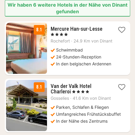
Wir haben 6 weitere Hotels in der Nähe von Dinant
gefunden
1
Mercure Han-sur-Lesse
8.1
Nacht
, 4 Sterne
ab
Rochefort
·
24.9 Km von Dinant
139
€
Schwimmbad
24-Stunden-Rezeption
In den belgischen Ardennen
Van der Valk Hotel
8.1
1
Charleroi
, 4 Sterne
Nacht
Gosselies
·
41.6 Km von Dinant
ab
98
Parken, Schlafen & Fliegen
€
Umfangreiches Frühstücksbuffet
In der Nähe des Zentrums