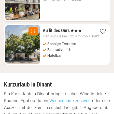
ab
59
€
1
Au lit des Ours
, 3 Sterne
8.9
Nacht
Han-sur-Lesse
·
25 Km von Dinant
ab
82,50
Sonnige Terrasse
€
Fahrradverleih
Hotelbar
Kurzurlaub in Dinant
Ein Kurzurlaub in Dinant bringt frischen Wind in deine
Routine. Egal ob du ein
Wochenende zu zweit
oder eine
Auszeit mit der Familie suchst, hier gibt’s Angebote ab