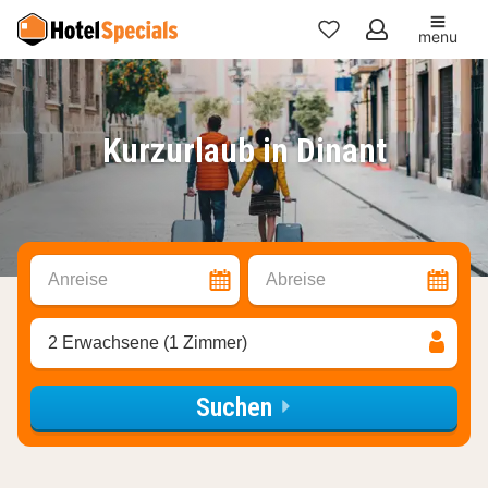
menu
Meine
Favoriten
Kurzurlaub in Dinant
Anreise
Abreise
2 Erwachsene (1 Zimmer)
Suchen