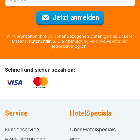
Für den Newsl
Jetzt anmelden
Wir verarbeiten Ihre personenbezogenen Daten gemäß unserer
Datenschutzrichtlinie
. Die Abmeldung vom Newsletter ist
jederzeit möglich.
Schnell und sicher bezahlen:
Service
HotelSpecials
Kundenservice
Über HotelSpecials
Hotel hinzufügen
Blog