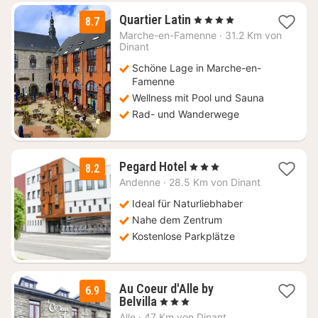
3
Quartier Latin
, 4 Sterne
8.7
Nächte
Marche-en-Famenne
·
31.2 Km von
ab
Dinant
144
Schöne Lage in Marche-en-
€
Famenne
Wellness mit Pool und Sauna
Rad- und Wanderwege
1
Pegard Hotel
, 3 Sterne
8.2
Nacht
Andenne
·
28.5 Km von Dinant
ab
128,80
Ideal für Naturliebhaber
€
Nahe dem Zentrum
Kostenlose Parkplätze
Au Coeur d'Alle by
6.9
2
Belvilla
, 3 Sterne
Nächte
Alle
·
47 Km von Dinant