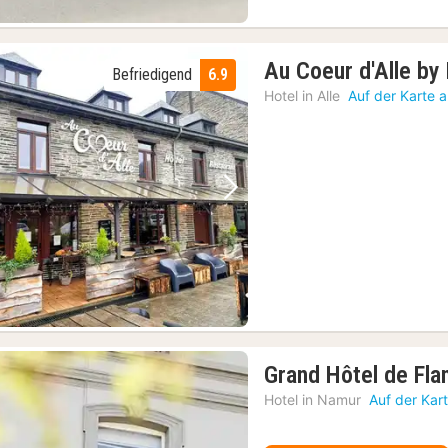
Au Coeur d'Alle by 
Befriedigend
6.9
Hotel in
Alle
Auf der Karte 
Vorheriges Bild
Nächstes Bild
Grand Hôtel de Fla
Hotel in
Namur
Auf der Kar