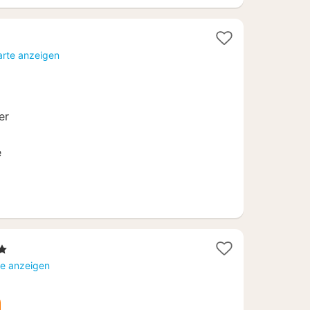
t
arte anzeigen
80
er
e
t
te anzeigen
0