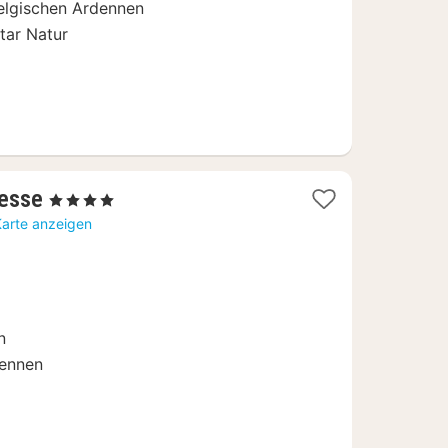
belgischen Ardennen
ar Natur
1
Lesse
, 4 Sterne
Nacht
Karte anzeigen
ab
139
€
n
dennen