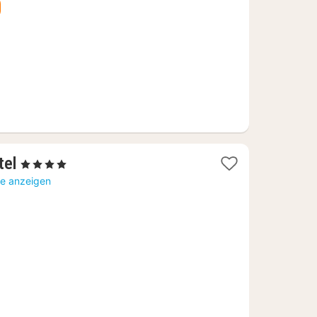
€
1
tel
, 4 Sterne
Nacht
te anzeigen
ab
102
€