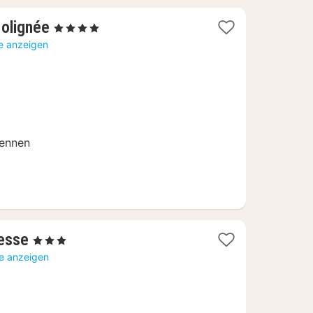
1
Molignée
, 4 Sterne
Nacht
te anzeigen
ab
109
€
dennen
1
Lesse
, 3 Sterne
Nacht
te anzeigen
ab
155
€