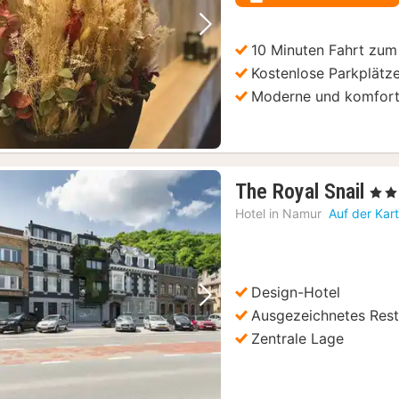
€
Vorheriges Bild
Nächstes Bild
10 Minuten Fahrt zu
Kostenlose Parkplätz
Moderne und komfort
1
The Royal Snail
, 4 St
Na
Hotel in
Namur
Auf der Kar
ab
14
€
Design-Hotel
Vorheriges Bild
Nächstes Bild
Ausgezeichnetes Rest
Zentrale Lage