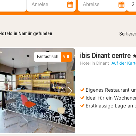
Anreise
Abreise
2
Hotels in Namür gefunden
Sortiere
ibis Dinant centre
, 
Fantastisch
9.0
N
Hotel in
Dinant
Auf der Kar
a
Eigenes Restaurant u
Vorheriges Bild
Nächstes Bild
Ideal für ein Wochen
Erstklassige Lage an