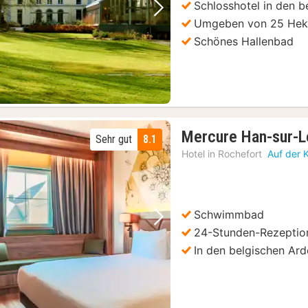
Schlosshotel in den 
Vorheriges Bild
Nächstes Bild
Umgeben von 25 Hekt
Schönes Hallenbad
Mercure Han-sur-
Sehr gut
8.1
Hotel in
Rochefort
Auf der 
Schwimmbad
Vorheriges Bild
Nächstes Bild
24-Stunden-Rezeptio
In den belgischen Ar
Bioul (bei Dinant) : Château de Bioul Tour und Weinverkostung
(2)