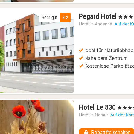
1
Pegard Hotel
, 3 Sterne
Sehr gut
8.2
Nach
Hotel in
Andenne
Auf der K
ab
128,
€
Ideal für Naturliebhab
Vorheriges Bild
Nächstes Bild
Nahe dem Zentrum
Kostenlose Parkplätz
1
Hotel Le 830
, 4 Sterne
Nach
Hotel in
Namur
Auf der Kar
ab
103,5
Rabatt freischalten