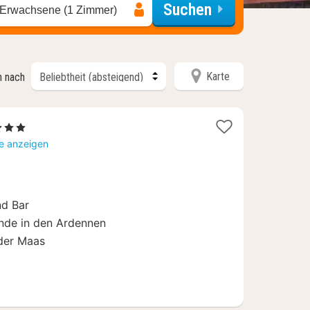
Suchen
 Erwachsene (1 Zimmer)
Karte
n nach
1
3 Sterne
acht
te anzeigen
b
119
€
nd Bar
ende in den Ardennen
 der Maas