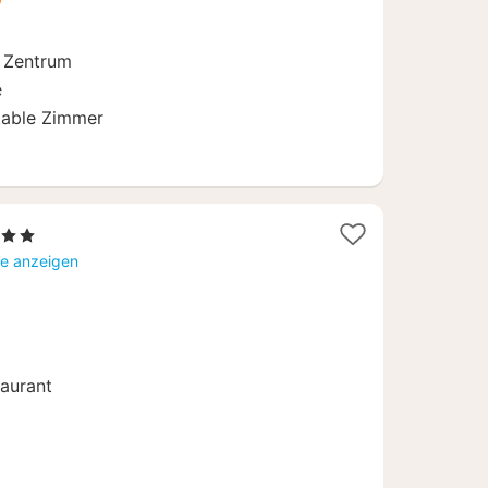
m Zentrum
e
able Zimmer
erne
cht
te anzeigen
0
aurant