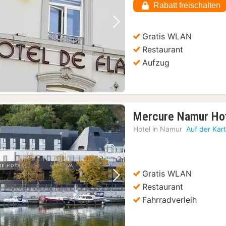
Rabatt freischalten
Vorheriges Bild
Nächstes Bild
Gratis WLAN
Restaurant
Aufzug
Mercure Namur Ho
Hotel in
Namur
Auf der Kar
Gratis WLAN
Vorheriges Bild
Nächstes Bild
Restaurant
Fahrradverleih