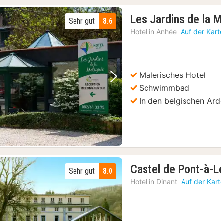
Les Jardins de la 
Sehr gut
8.6
Hotel in
Anhée
Auf der Kar
Malerisches Hotel
Vorheriges Bild
Nächstes Bild
Schwimmbad
In den belgischen Ar
Castel de Pont-à-
Sehr gut
8.0
Hotel in
Dinant
Auf der Kar