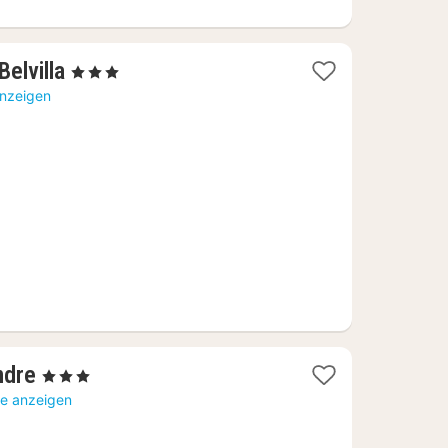
2
Belvilla
, 3 Sterne
Nächte
anzeigen
ab
59
€
1
ndre
, 3 Sterne
Nacht
te anzeigen
ab
71,52