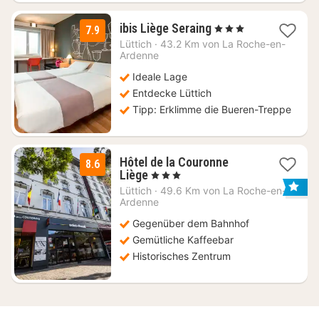
1
ibis Liège Seraing
, 3 Sterne
7.9
Nacht
Lüttich
·
43.2 Km von La Roche-en-
ab
Ardenne
99
Ideale Lage
€
Entdecke Lüttich
Tipp: Erklimme die Bueren-Treppe
Hôtel de la Couronne
8.6
2
Liège
, 3 Sterne
Nächte
Lüttich
·
49.6 Km von La Roche-en-
ab
Ardenne
84
Gegenüber dem Bahnhof
€
Gemütliche Kaffeebar
Historisches Zentrum