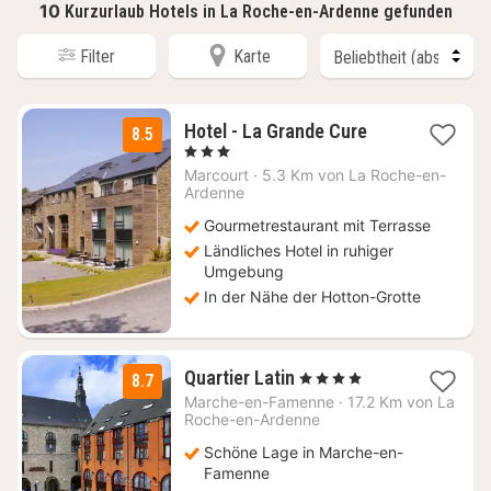
10
Kurzurlaub Hotels in La Roche-en-Ardenne gefunden
Filter
Karte
3
Hotel - La Grande Cure
8.5
Nächte
, 3 Sterne
ab
Marcourt
·
5.3 Km von La Roche-en-
80
Ardenne
€
Gourmetrestaurant mit Terrasse
Ländliches Hotel in ruhiger
Umgebung
In der Nähe der Hotton-Grotte
3
Quartier Latin
, 4 Sterne
8.7
Nächte
Marche-en-Famenne
·
17.2 Km von La
ab
Roche-en-Ardenne
144
Schöne Lage in Marche-en-
€
Famenne