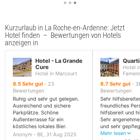
Kurzurlaub in La Roche-en-Ardenne: Jetzt
Hotel finden – Bewertungen von Hotels
anzeigen in
Hotel - La Grande
Quarti
Cure
Hotel 
Hotel in Marcourt
Famen
von
von
8.5
Sehr gut
‐
23
8.7
Sehr gut
‐
3
10,
10,
Bewertungen
Bewertungen
Ruhig und sehr gut gelegen.
Sehr hilfsbereite
Ausreichend und sichere
freundliches Per
Parkplätze. Schöne
hilfsbereit und hi
Außenterrasse für ein
Sehr angenehme
köstliches lokales Bier.
und sehr gepfleg
empfehlenswert!
Mehr lesen
Anonym ‐ BE, 31 Aug 2025