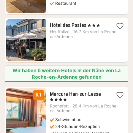
Restaurant
1
Hôtel des Postes
, 3 Sterne
Nacht
Houffalize
·
16.2 Km von La Roche-
ab
en-Ardenne
99
€
Wir haben 5 weitere Hotels in der Nähe von La
Roche-en-Ardenne gefunden
1
Mercure Han-sur-Lesse
8.1
Nacht
, 4 Sterne
ab
Rochefort
·
28.4 Km von La Roche-
139
en-Ardenne
€
Schwimmbad
24-Stunden-Rezeption