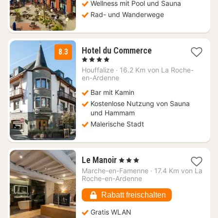
Wellness mit Pool und Sauna
Rad- und Wanderwege
1
Hotel du Commerce
8.3
Nacht
, 4 Sterne
ab
Houffalize
·
16.2 Km von La Roche-
161
en-Ardenne
€
Bar mit Kamin
Kostenlose Nutzung von Sauna
und Hammam
Malerische Stadt
1
Le Manoir
, 3 Sterne
Nacht
Marche-en-Famenne
·
17.4 Km von La
ab
Roche-en-Ardenne
117,86
€
Rabatt freischalten
Gratis WLAN