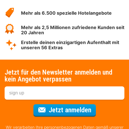
Hotelspecials
Mehr als 6.500 spezielle Hotelangebote
Mehr als 2,5 Millionen zufriedene Kunden seit
20 Jahren
Erstelle deinen einzigartigen Aufenthalt mit
unseren 56 Extras
Jetzt für den Newsletter anmelden und
kein Angebot verpassen
Für den Newsl
Jetzt anmelden
Wir verarbeiten Ihre personenbezogenen Daten gemäß unserer