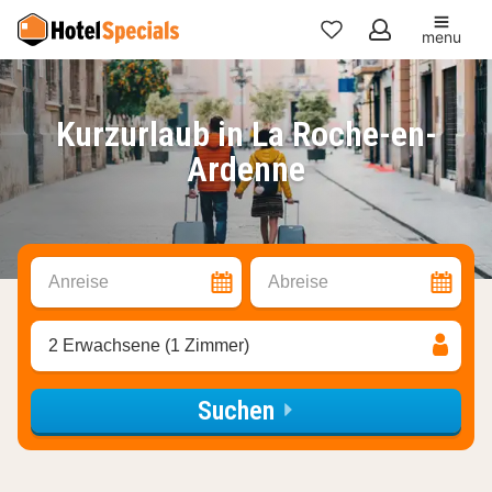
menu
Meine
Favoriten
Kurzurlaub in La Roche-en-
Ardenne
Anreise
Abreise
2 Erwachsene (1 Zimmer)
Suchen