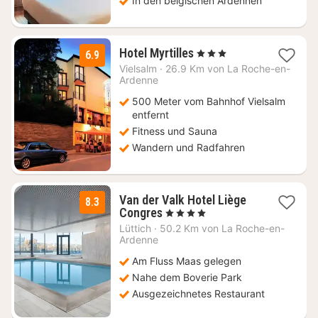
In den belgischen Ardennen
1
Hotel Myrtilles
, 3 Sterne
6.9
Nacht
Vielsalm
·
26.9 Km von La Roche-en-
ab
Ardenne
80
500 Meter vom Bahnhof Vielsalm
€
entfernt
Fitness und Sauna
Wandern und Radfahren
Van der Valk Hotel Liège
8.3
1
Congres
, 4 Sterne
Nacht
Lüttich
·
50.2 Km von La Roche-en-
ab
Ardenne
138
Am Fluss Maas gelegen
€
Nahe dem Boverie Park
Ausgezeichnetes Restaurant