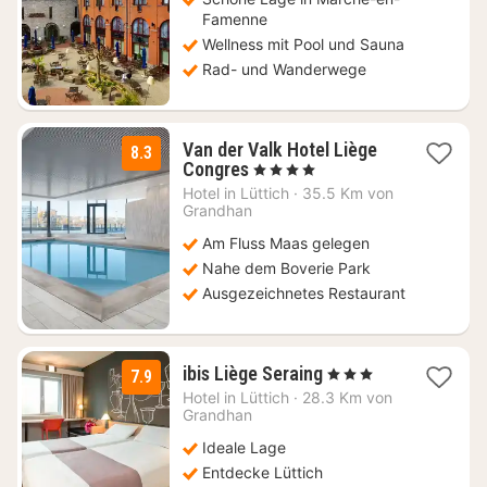
€
Famenne
Wellness mit Pool und Sauna
Rad- und Wanderwege
Van der Valk Hotel Liège
8.3
1
Congres
, 4 Sterne
Nacht
Hotel in
Lüttich
·
35.5 Km von
ab
Grandhan
138
Am Fluss Maas gelegen
€
Nahe dem Boverie Park
Ausgezeichnetes Restaurant
1
ibis Liège Seraing
, 3 Sterne
7.9
Nacht
Hotel in
Lüttich
·
28.3 Km von
ab
Grandhan
99
Ideale Lage
€
Entdecke Lüttich