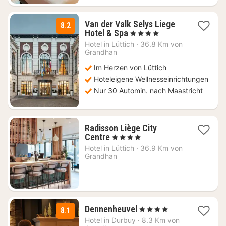
Van der Valk Selys Liege
8.2
1
Hotel & Spa
, 4 Sterne
Nacht
Hotel in
Lüttich
·
36.8 Km von
ab
Grandhan
101
Im Herzen von Lüttich
€
Hoteleigene Wellnesseinrichtungen
Nur 30 Automin. nach Maastricht
Radisson Liège City
1
Centre
, 4 Sterne
Nacht
Hotel in
Lüttich
·
36.9 Km von
ab
Grandhan
138
€
2
Dennenheuvel
, 4 Sterne
8.1
Nächte
Hotel in
Durbuy
·
8.3 Km von