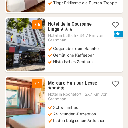
Tipp: Erklimme die Bueren-Treppe
Hôtel de la Couronne
8.6
2
Liège
, 3 Sterne
Nächte
Hotel in
Lüttich
·
34.7 Km von
ab
Grandhan
84
Gegenüber dem Bahnhof
€
Gemütliche Kaffeebar
Historisches Zentrum
1
Mercure Han-sur-Lesse
8.1
Nacht
, 4 Sterne
ab
Hotel in
Rochefort
·
27.7 Km von
139
Grandhan
€
Schwimmbad
24-Stunden-Rezeption
In den belgischen Ardennen