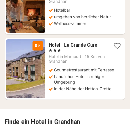
ab
Grandhan
89,93
Hotelbar
€
umgeben von herrlicher Natur
Wellness-Zimmer
3
Hotel - La Grande Cure
8.5
Nächte
, 3 Sterne
ab
Hotel in
Marcourt
·
15 Km von
80
Grandhan
€
Gourmetrestaurant mit Terrasse
Ländliches Hotel in ruhiger
Umgebung
In der Nähe der Hotton-Grotte
Finde ein Hotel in Grandhan