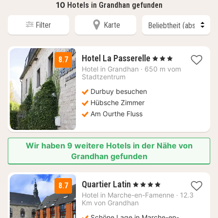
10
Hotels in Grandhan gefunden
Filter
Karte
2
Hotel La Passerelle
, 3 Sterne
8.7
Nächte
Hotel in
Grandhan
·
650 m vom
ab
Stadtzentrum
100
Durbuy besuchen
€
Hübsche Zimmer
Am Ourthe Fluss
Wir haben 9 weitere Hotels in der Nähe von
Grandhan gefunden
3
Quartier Latin
, 4 Sterne
8.7
Nächte
Hotel in
Marche-en-Famenne
·
12.3
ab
Km von Grandhan
144
Schöne Lage in Marche-en-