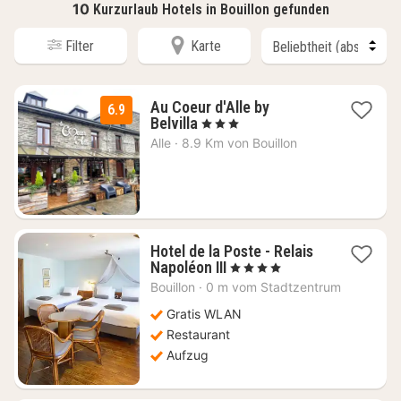
10
Kurzurlaub Hotels in Bouillon gefunden
Filter
Karte
Au Coeur d'Alle by
6.9
2
Belvilla
, 3 Sterne
Nächte
Alle
·
8.9 Km von Bouillon
ab
59
€
Hotel de la Poste - Relais
1
Napoléon III
, 4 Sterne
Nacht
Bouillon
·
0 m vom Stadtzentrum
ab
112,50
Gratis WLAN
€
Restaurant
Aufzug