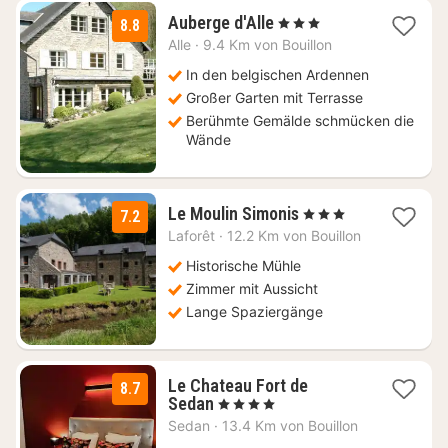
1
Auberge d'Alle
, 3 Sterne
8.8
Nacht
Alle
·
9.4 Km von Bouillon
ab
154
In den belgischen Ardennen
€
Großer Garten mit Terrasse
Berühmte Gemälde schmücken die
Wände
1
Le Moulin Simonis
, 3 Sterne
7.2
Nacht
Laforêt
·
12.2 Km von Bouillon
ab
137
Historische Mühle
€
Zimmer mit Aussicht
Lange Spaziergänge
Le Chateau Fort de
8.7
1
Sedan
, 4 Sterne
Nacht
Sedan
·
13.4 Km von Bouillon
ab