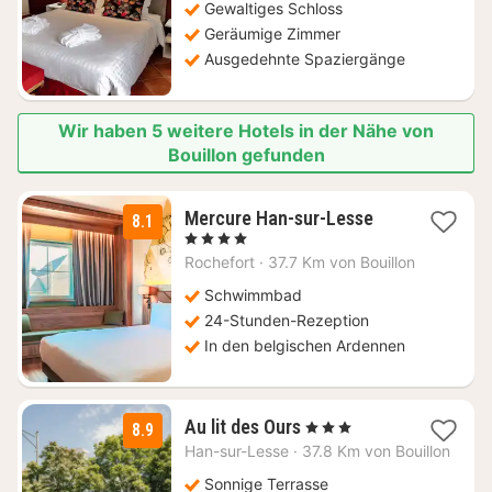
117
Gewaltiges Schloss
€
Geräumige Zimmer
Ausgedehnte Spaziergänge
Wir haben 5 weitere Hotels in der Nähe von
Bouillon gefunden
1
Mercure Han-sur-Lesse
8.1
Nacht
, 4 Sterne
ab
Rochefort
·
37.7 Km von Bouillon
139
€
Schwimmbad
24-Stunden-Rezeption
In den belgischen Ardennen
1
Au lit des Ours
, 3 Sterne
8.9
Nacht
Han-sur-Lesse
·
37.8 Km von Bouillon
ab
82,50
Sonnige Terrasse