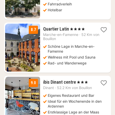
€
Fahrradverleih
Hotelbar
3
Quartier Latin
, 4 Sterne
8.7
Nächte
Marche-en-Famenne
·
52 Km von
ab
Bouillon
144
Schöne Lage in Marche-en-
€
Famenne
Wellness mit Pool und Sauna
Rad- und Wanderwege
1
ibis Dinant centre
, 3 Sterne
9.0
Nacht
Dinant
·
52.2 Km von Bouillon
ab
119
Eigenes Restaurant und Bar
€
Ideal für ein Wochenende in den
Ardennen
Erstklassige Lage an der Maas