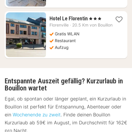
1
Hotel Le Florentin
, 3 Sterne
Nacht
Florenville
·
20.5 Km von Bouillon
ab
149,63
Gratis WLAN
€
Restaurant
Aufzug
Entspannte Auszeit gefällig? Kurzurlaub in
Bouillon wartet
Egal, ob spontan oder länger geplant, ein Kurzurlaub in
Bouillon ist perfekt für Entspannung, Abenteuer oder
ein
Wochenende zu zweit
. Finde deinen Bouillon
Kurzurlaub ab 59€ im August, im Durchschnitt für 162€
pro Nacht.