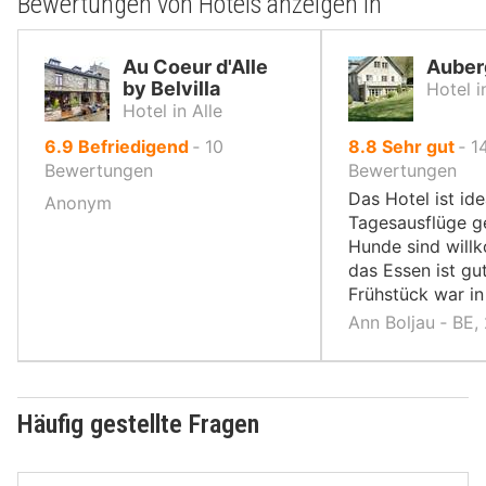
Bewertungen von Hotels anzeigen in
Au Coeur d'Alle
Auberg
by Belvilla
Hotel i
Hotel in Alle
von
von
6.9
Befriedigend
‐
10
8.8
Sehr gut
‐
1
10,
10,
Bewertungen
Bewertungen
Das Hotel ist ide
Anonym
Tagesausflüge g
Hunde sind wil
das Essen ist gu
Frühstück war i
Ann Boljau ‐ BE,
Häufig gestellte Fragen