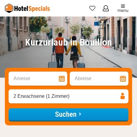
menu
Meine
Favoriten
Kurzurlaub in Bouillon
Anreise
Abreise
2 Erwachsene (1 Zimmer)
Suchen