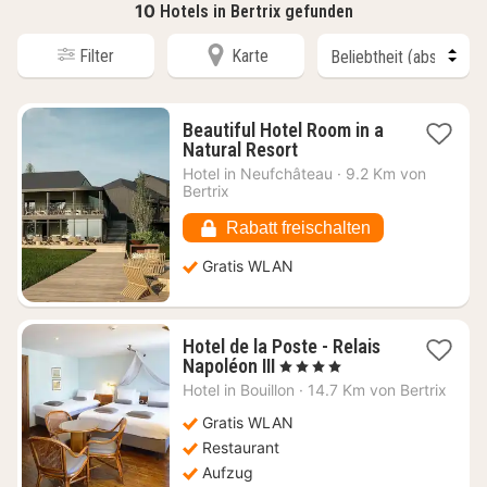
10
Hotels in Bertrix gefunden
Filter
Karte
Beautiful Hotel Room in a
1
Natural Resort
Nacht
Hotel in
Neufchâteau
·
9.2 Km von
ab
Bertrix
180,66
€
Rabatt freischalten
Gratis WLAN
Hotel de la Poste - Relais
1
Napoléon III
, 4 Sterne
Nacht
Hotel in
Bouillon
·
14.7 Km von Bertrix
ab
116,07
Gratis WLAN
€
Restaurant
Aufzug