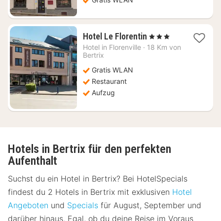
1
Hotel Le Florentin
, 3 Sterne
Nacht
Hotel in
Florenville
·
18 Km von
ab
Bertrix
143,75
Gratis WLAN
€
Restaurant
Aufzug
Hotels in Bertrix für den perfekten
Aufenthalt
Suchst du ein Hotel in Bertrix? Bei HotelSpecials
findest du 2 Hotels in Bertrix mit exklusiven
Hotel
Angeboten
und
Specials
für August, September und
darüber hinaus. Egal, ob du deine Reise im Voraus