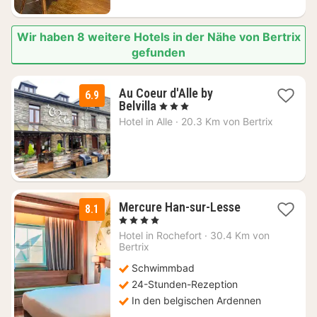
Wir haben 8 weitere Hotels in der Nähe von Bertrix
gefunden
Au Coeur d'Alle by
6.9
2
Belvilla
, 3 Sterne
Nächte
Hotel in
Alle
·
20.3 Km von Bertrix
ab
59
€
1
Mercure Han-sur-Lesse
8.1
Nacht
, 4 Sterne
ab
Hotel in
Rochefort
·
30.4 Km von
139
Bertrix
€
Schwimmbad
24-Stunden-Rezeption
In den belgischen Ardennen