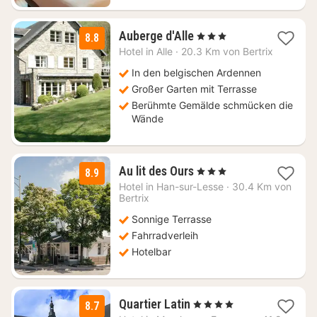
1
Auberge d'Alle
, 3 Sterne
8.8
Nacht
Hotel in
Alle
·
20.3 Km von Bertrix
ab
154
In den belgischen Ardennen
€
Großer Garten mit Terrasse
Berühmte Gemälde schmücken die
Wände
1
Au lit des Ours
, 3 Sterne
8.9
Nacht
Hotel in
Han-sur-Lesse
·
30.4 Km von
ab
Bertrix
82,50
Sonnige Terrasse
€
Fahrradverleih
Hotelbar
3
Quartier Latin
, 4 Sterne
8.7
Nächte