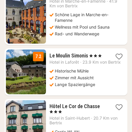
Hotel in
Marche-en-Famenne
·
41.9
ab
Km von Bertrix
144
Schöne Lage in Marche-en-
€
Famenne
Wellness mit Pool und Sauna
Rad- und Wanderwege
1
Le Moulin Simonis
, 3 Sterne
7.2
Nacht
Hotel in
Laforêt
·
23.9 Km von Bertrix
ab
137
Historische Mühle
€
Zimmer mit Aussicht
Lange Spaziergänge
1
Hôtel Le Cor de Chasse
Nacht
, 3 Sterne
ab
Hotel in
Saint-Hubert
·
20.7 Km von
81,64
Bertrix
€
Gratis WLAN