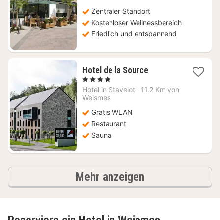
€
Zentraler Standort
Kostenloser Wellnessbereich
Friedlich und entspannend
1
Hotel de la Source
Nacht
, 4 Sterne
ab
Hotel in
Stavelot
·
11.2 Km von
207,32
Weismes
€
Gratis WLAN
Restaurant
Sauna
Ergebnisse
Mehr anzeigen