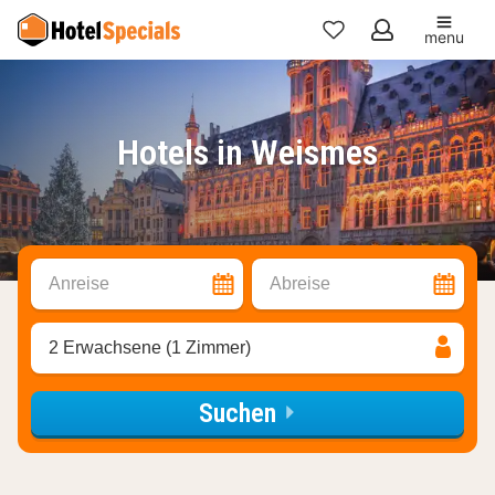
menu
Meine
Favoriten
Hotels in Weismes
Anreise
Abreise
2 Erwachsene (1 Zimmer)
Suchen