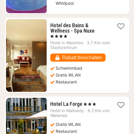
Whirlpool
Hotel des Bains &
1
Wellness - Spa Nuxe
Nacht
, 4 Sterne
ab
Hotel in
Weismes
·
3.7 Km vom
189,64
Stadtzentrum
€
Rabatt freischalten
Schwimmbad
Gratis WLAN
Restaurant
1
Hotel La Forge
, 3 Sterne
Nacht
Hotel in
Malmedy
·
6.2 Km von
ab
Weismes
86,61
Gratis WLAN
€
Restaurant