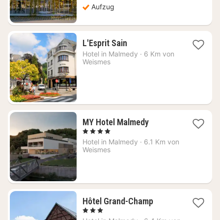
Aufzug
1
L'Esprit Sain
Nacht
Hotel in
Malmedy
·
6 Km von
ab
Weismes
95
€
1
MY Hotel Malmedy
Nacht
, 4 Sterne
ab
Hotel in
Malmedy
·
6.1 Km von
139,58
Weismes
€
1
Hôtel Grand-Champ
Nacht
, 3 Sterne
ab