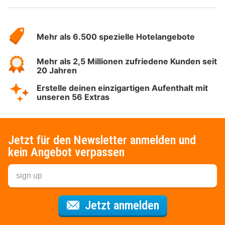
Über
Hotelspecials
Mehr als 6.500 spezielle Hotelangebote
Mehr als 2,5 Millionen zufriedene Kunden seit
20 Jahren
Erstelle deinen einzigartigen Aufenthalt mit
unseren 56 Extras
Jetzt für den Newsletter anmelden und
kein Angebot verpassen
Für den Newsl
Jetzt anmelden