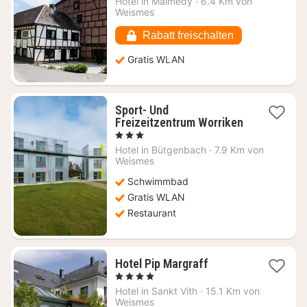
Hotel in
Malmedy
·
6.4 Km von
99,77
Weismes
€
Rabatt freischalten
Gratis WLAN
Sport- Und
Freizeitzentrum Worriken
1
, 3 Sterne
Nacht
Hotel in
Bütgenbach
·
7.9 Km von
ab
Weismes
107,42
Schwimmbad
€
Gratis WLAN
Restaurant
1
Hotel Pip Margraff
Nacht
, 4 Sterne
ab
Hotel in
Sankt Vith
·
15.1 Km von
165
Weismes