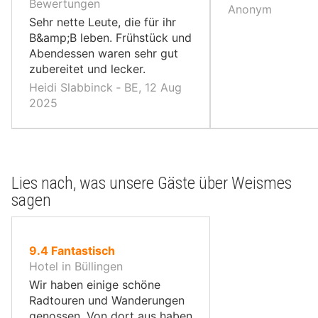
10,
10,
Bewertungen
Anonym
Sehr nette Leute, die für ihr
B&amp;B leben. Frühstück und
Abendessen waren sehr gut
zubereitet und lecker.
Heidi Slabbinck ‐ BE, 12 Aug
2025
Lies nach, was unsere Gäste über Weismes
sagen
von
9.4
Fantastisch
10,
Hotel in Büllingen
Wir haben einige schöne
Radtouren und Wanderungen
genossen. Von dort aus haben