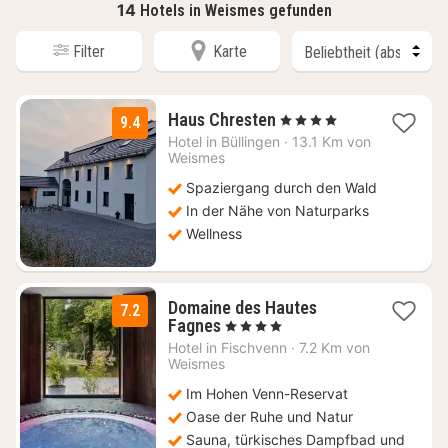
14
Hotels in Weismes gefunden
Filter
Karte
2
Haus Chresten
, 4 Sterne
9.4
Nächte
Hotel in
Büllingen
·
13.1 Km von
ab
Weismes
124
Spaziergang durch den Wald
€
In der Nähe von Naturparks
Wellness
Domaine des Hautes
7.2
1
Fagnes
, 4 Sterne
Nacht
Hotel in
Fischvenn
·
7.2 Km von
ab
Weismes
159
Im Hohen Venn-Reservat
€
Oase der Ruhe und Natur
Sauna, türkisches Dampfbad und