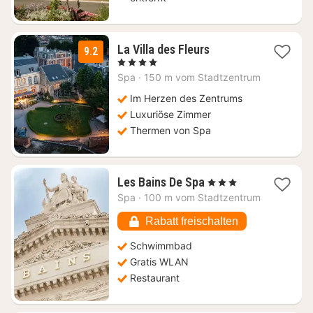
1
La Villa des Fleurs
9.2
Nacht
, 4 Sterne
ab
Spa
·
150 m vom Stadtzentrum
138,25
€
Im Herzen des Zentrums
Luxuriöse Zimmer
Thermen von Spa
1
Les Bains De Spa
, 3 Sterne
Nacht
Spa
·
100 m vom Stadtzentrum
ab
179,58
Rabatt freischalten
€
Schwimmbad
Gratis WLAN
Restaurant