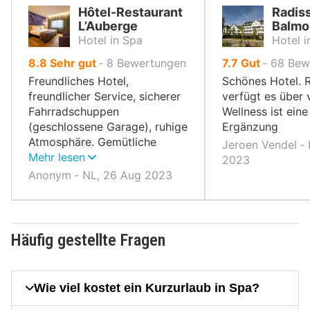
Hôtel-Restaurant
Radis
L’Auberge
Balmor
Hotel in Spa
Hotel i
von
von
8.8
Sehr gut
‐
8
Bewertungen
7.7
Gut
‐
68
Bew
10,
10,
Freundliches Hotel,
Schönes Hotel. R
freundlicher Service, sicherer
verfügt es über v
Fahrradschuppen
Wellness ist ein
(geschlossene Garage), ruhige
Ergänzung
Atmosphäre. Gemütliche
Jeroen Vendel ‐ 
Lage.
Mehr lesen
2023
Anonym ‐ NL, 26 Aug 2023
Häufig gestellte Fragen
Wie viel kostet ein Kurzurlaub in Spa?