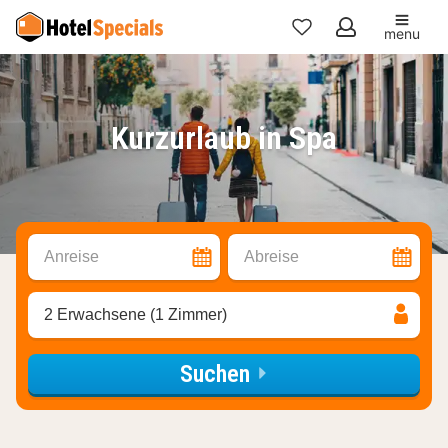
menu
Meine
Favoriten
Kurzurlaub in Spa
Anreise
Abreise
2 Erwachsene (1 Zimmer)
Suchen