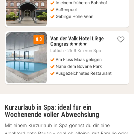
116
In einem früheren Bahnhof
€
Außenpool
Gebirge Hohe Venn
Van der Valk Hotel Liège
8.3
1
Congres
, 4 Sterne
Nacht
Lüttich
·
25.6 Km von Spa
ab
138
Am Fluss Maas gelegen
€
Nahe dem Boverie Park
Ausgezeichnetes Restaurant
Kurzurlaub in Spa: ideal für ein
Wochenende voller Abwechslung
Mit einem Kurzurlaub in Spa gönnst du dir eine
wohlverdiente Pause – egal ob alleine, mit Familie oder