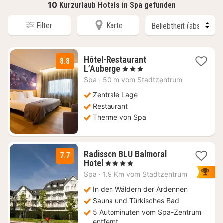
10
Kurzurlaub Hotels in Spa gefunden
Filter
Karte
Hôtel-Restaurant
8.8
1
L’Auberge
, 3 Sterne
Nacht
Spa
·
50 m vom Stadtzentrum
ab
108
Zentrale Lage
€
Restaurant
Therme von Spa
Radisson BLU Balmoral
7.7
1
Hotel
, 4 Sterne
Nacht
Spa
·
1.9 Km vom Stadtzentrum
ab
139
In den Wäldern der Ardennen
€
Sauna und Türkisches Bad
5 Autominuten vom Spa-Zentrum
entfernt