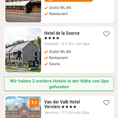
€
Gratis WLAN
Restaurant
1
Hotel de la Source
Nacht
, 4 Sterne
ab
Stavelot
·
8.5 Km von Spa
212,14
€
Gratis WLAN
Restaurant
Sauna
Wir haben 2 weitere Hotels in der Nähe von Spa
gefunden
Van der Valk Hotel
8.2
1
Verviers
, 4 Sterne
Nacht
Verviers
·
11.1 Km von Spa
ab