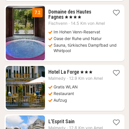
Domaine des Hautes
7.2
1
Fagnes
, 4 Sterne
Nacht
Fischvenn
·
14.5 Km von Amel
ab
159
Im Hohen Venn-Reservat
€
Oase der Ruhe und Natur
Sauna, türkisches Dampfbad und
Whirlpool
1
Hotel La Forge
, 3 Sterne
Nacht
Malmedy
·
12.9 Km von Amel
ab
86,61
Gratis WLAN
€
Restaurant
Aufzug
1
L'Esprit Sain
Nacht
Malmedy
·
12.8 Km von Amel