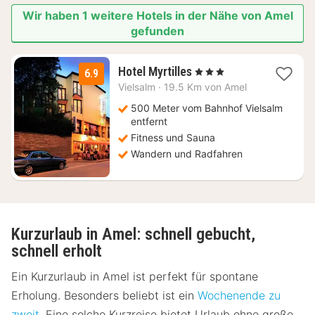
Wir haben 1 weitere Hotels in der Nähe von Amel
gefunden
1
Hotel Myrtilles
, 3 Sterne
6.9
Nacht
Vielsalm
·
19.5 Km von Amel
ab
80
500 Meter vom Bahnhof Vielsalm
€
entfernt
Fitness und Sauna
Wandern und Radfahren
Kurzurlaub in Amel: schnell gebucht,
schnell erholt
Ein Kurzurlaub in Amel ist perfekt für spontane
Erholung. Besonders beliebt ist ein
Wochenende zu
zweit
. Eine solche Kurzreise bietet Urlaub ohne große