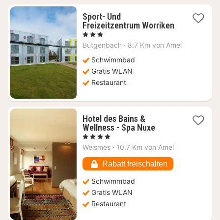
Sport- Und
Freizeitzentrum Worriken
1
, 3 Sterne
Nacht
Bütgenbach
·
8.7 Km von Amel
ab
107,42
Schwimmbad
€
Gratis WLAN
Restaurant
Hotel des Bains &
1
Wellness - Spa Nuxe
Nacht
, 4 Sterne
ab
Weismes
·
10.7 Km von Amel
189,64
€
Rabatt freischalten
Schwimmbad
Gratis WLAN
Restaurant