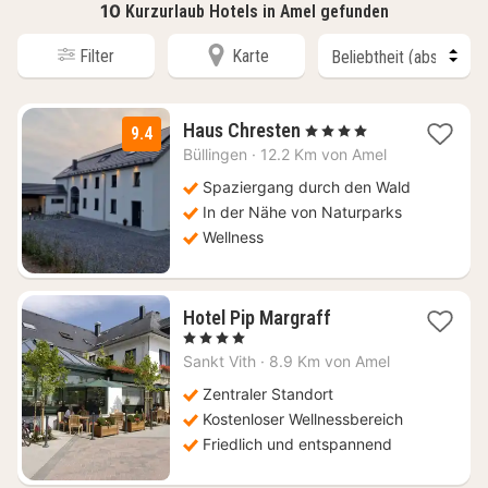
10
Kurzurlaub Hotels in Amel gefunden
Filter
Karte
2
Haus Chresten
, 4 Sterne
9.4
Nächte
Büllingen
·
12.2 Km von Amel
ab
124
Spaziergang durch den Wald
€
In der Nähe von Naturparks
Wellness
1
Hotel Pip Margraff
Nacht
, 4 Sterne
ab
Sankt Vith
·
8.9 Km von Amel
165
€
Zentraler Standort
Kostenloser Wellnessbereich
Friedlich und entspannend