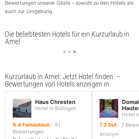
Bewertungen unserer Gäste – sowohl zu den Hotels als
auch zur Umgebung.
Die beliebtesten Hotels für ein Kurzurlaub in
Amel
Kurzurlaub in Amel: Jetzt Hotel finden –
Bewertungen von Hotels anzeigen in
Haus Chresten
Domai
Haute
Hotel in Büllingen
Hotel i
von
von
9.4
Fantastisch
‐
81
7.2
Gut
‐
7
Bewe
10,
10,
Bewertungen
Anonym