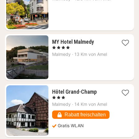
ab
95
€
1
MY Hotel Malmedy
Nacht
, 4 Sterne
ab
Malmedy
·
13 Km von Amel
155,12
€
1
Hôtel Grand-Champ
Nacht
, 3 Sterne
ab
Malmedy
·
14 Km von Amel
99,77
€
Rabatt freischalten
Gratis WLAN