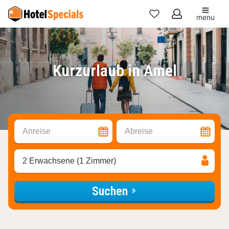
menu
Meine
Favoriten
Kurzurlaub in Amel
Anreise
Abreise
2 Erwachsene (1 Zimmer)
Suchen