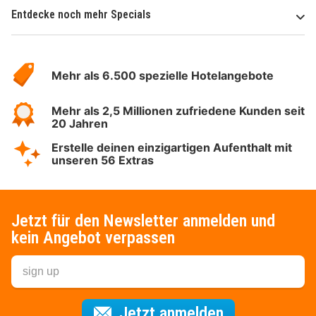
Entdecke noch mehr Specials
Über
Hotelspecials
Mehr als 6.500 spezielle Hotelangebote
Mehr als 2,5 Millionen zufriedene Kunden seit
20 Jahren
Erstelle deinen einzigartigen Aufenthalt mit
unseren 56 Extras
Jetzt für den Newsletter anmelden und
kein Angebot verpassen
Für den Newsl
Jetzt anmelden