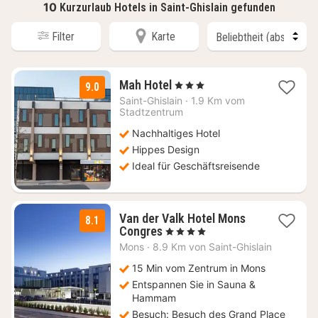
10
Kurzurlaub Hotels in Saint-Ghislain gefunden
Filter
Karte
1
Mah Hotel
, 3 Sterne
9.0
Nacht
Saint-Ghislain
·
1.9 Km vom
ab
Stadtzentrum
94,10
Nachhaltiges Hotel
€
Hippes Design
Ideal für Geschäftsreisende
Van der Valk Hotel Mons
8.1
1
Congres
, 4 Sterne
Nacht
Mons
·
8.9 Km von Saint-Ghislain
ab
118
15 Min vom Zentrum in Mons
€
Entspannen Sie in Sauna &
Hammam
Besuch: Besuch des Grand Place