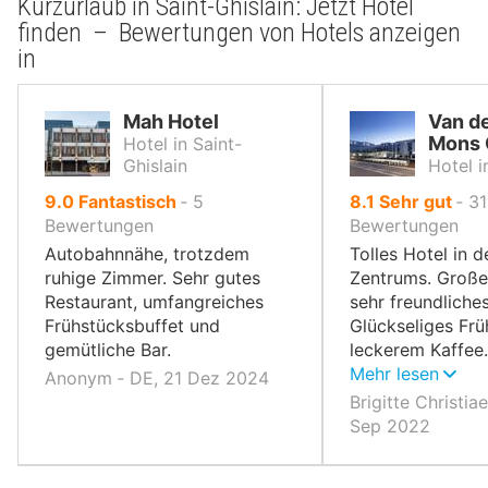
Kurzurlaub in Saint-Ghislain: Jetzt Hotel
finden – Bewertungen von Hotels anzeigen
in
Mah Hotel
Van de
Mons 
Hotel in Saint-
Ghislain
Hotel 
von
von
9.0
Fantastisch
‐
5
8.1
Sehr gut
‐
31
10,
10,
Bewertungen
Bewertungen
Autobahnnähe, trotzdem
Tolles Hotel in 
ruhige Zimmer. Sehr gutes
Zentrums. Großer
Restaurant, umfangreiches
sehr freundliche
Frühstücksbuffet und
Glückseliges Frü
gemütliche Bar.
leckerem Kaffee
auf jeden Fall w
Mehr lesen
Anonym ‐ DE, 21 Dez 2024
Brigitte Christia
Sep 2022