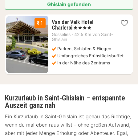
Ghislain gefunden
Van der Valk Hotel
8.1
1
Charleroi
, 4 Sterne
Nacht
Gosselies
·
42.5 Km von Saint-
ab
Ghislain
98
Parken, Schlafen & Fliegen
€
Umfangreiches Frühstücksbuffet
In der Nähe des Zentrums
Kurzurlaub in Saint-Ghislain – entspannte
Auszeit ganz nah
Ein Kurzurlaub in Saint-Ghislain ist genau das Richtige,
wenn du mal eben raus willst – ohne großen Aufwand,
aber mit jeder Menge Erholung oder Abenteuer. Egal,