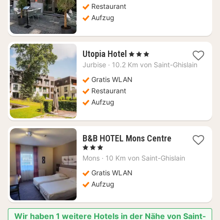
Restaurant
Aufzug
1
Utopia Hotel
, 3 Sterne
Nacht
Jurbise
·
10.2 Km von Saint-Ghislain
ab
75,59
Gratis WLAN
€
Restaurant
Aufzug
1
B&B HOTEL Mons Centre
Nacht
, 3 Sterne
ab
Mons
·
10 Km von Saint-Ghislain
54,77
€
Gratis WLAN
Aufzug
Wir haben 1 weitere Hotels in der Nähe von Saint-