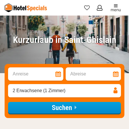
menu
Meine
Favoriten
Kurzurlaub in Saint-Ghislain
Anreise
Abreise
2 Erwachsene (1 Zimmer)
Suchen