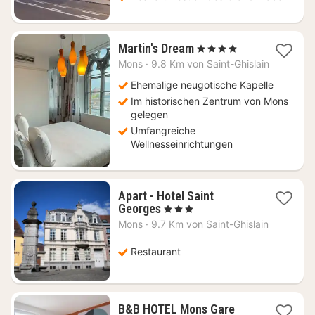
1
Martin's Dream
, 4 Sterne
Nacht
Mons
·
9.8 Km von Saint-Ghislain
ab
139
Ehemalige neugotische Kapelle
€
Im historischen Zentrum von Mons
gelegen
Umfangreiche
Wellnesseinrichtungen
Apart - Hotel Saint
1
Georges
, 3 Sterne
Nacht
Mons
·
9.7 Km von Saint-Ghislain
ab
97,84
Restaurant
€
1
B&B HOTEL Mons Gare