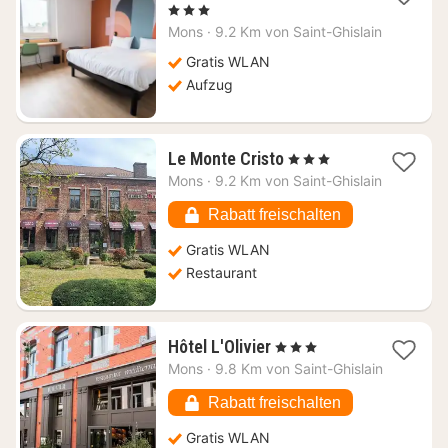
Nacht
, 3 Sterne
ab
Mons
·
9.2 Km von Saint-Ghislain
62,92
€
Gratis WLAN
Aufzug
1
Le Monte Cristo
, 3 Sterne
Nacht
Mons
·
9.2 Km von Saint-Ghislain
ab
71,33
Rabatt freischalten
€
Gratis WLAN
Restaurant
1
Hôtel L'Olivier
, 3 Sterne
Nacht
Mons
·
9.8 Km von Saint-Ghislain
ab
99,36
Rabatt freischalten
€
Gratis WLAN