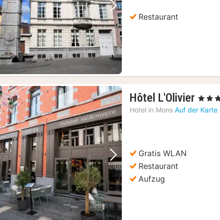
Vorheriges Bild
Nächstes Bild
Restaurant
1
Hôtel L'Olivier
, 3 Ster
Nach
Hotel in
Mons
Auf der Karte
ab
99,6
€
Gratis WLAN
Vorheriges Bild
Nächstes Bild
Restaurant
Aufzug