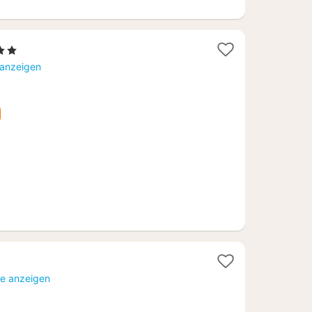
Sterne
cht
 anzeigen
,33
te anzeigen