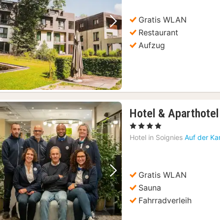
€
Gratis WLAN
Vorheriges Bild
Nächstes Bild
Restaurant
Aufzug
Hotel & Aparthote
, 4 Sterne
Hotel in
Soignies
Auf der Ka
Gratis WLAN
Vorheriges Bild
Nächstes Bild
Sauna
Fahrradverleih