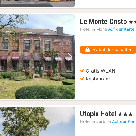
1
Le Monte Cristo
, 3 
Na
Hotel in
Mons
Auf der Karte
ab
71
€
Rabatt freischalten
Vorheriges Bild
Nächstes Bild
Gratis WLAN
Restaurant
1
Utopia Hotel
, 3 Sterne
Nacht
Hotel in
Jurbise
Auf der Kar
ab
78,22