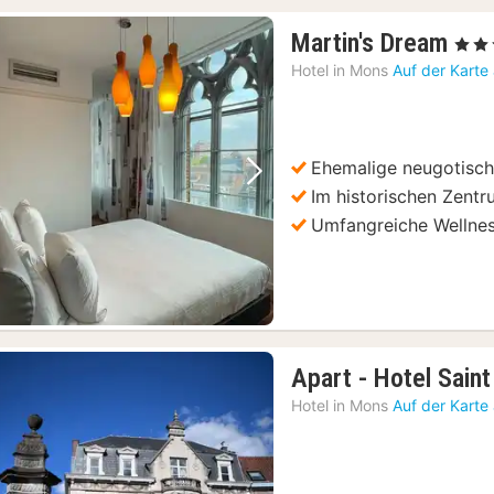
1
Martin's Dream
, 4 Ste
Nac
Hotel in
Mons
Auf der Karte
ab
139
€
Ehemalige neugotisch
Vorheriges Bild
Nächstes Bild
Im historischen Zent
Umfangreiche Wellnes
Apart - Hotel Sain
Hotel in
Mons
Auf der Karte