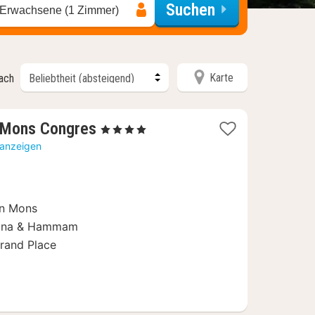
Suchen
 Erwachsene (1 Zimmer)
Karte
nach
1
l Mons Congres
, 4 Sterne
Nacht
 anzeigen
ab
118
€
in Mons
auna & Hammam
rand Place