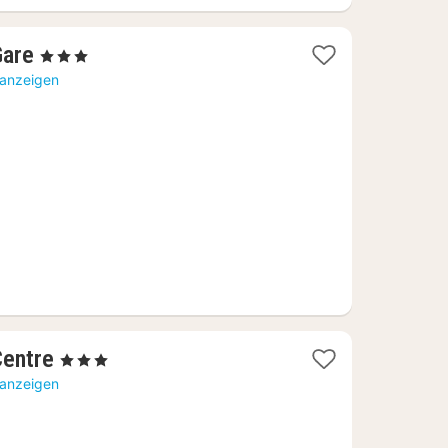
1
are
, 3 Sterne
Nacht
 anzeigen
ab
62,92
€
1
entre
, 3 Sterne
Nacht
 anzeigen
ab
54,77