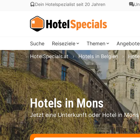
Dein Hotelspezialist seit 20 Jahren
Un
Suche
Reiseziele
Themen
Angebote
HotelSpecials.at
Hotels in Belgien
Hote
Hotels in Mons
Jetzt eine Unterkunft oder Hotel in Mon