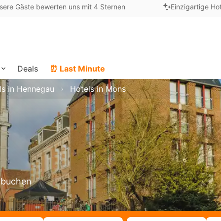
sere Gäste bewerten uns mit 4 Sternen
Einzigartige Ho
Deals
⏰ Last Minute
ls in Hennegau
Hotels in Mons
s buchen