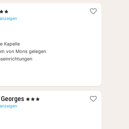
rne
ht
 anzeigen
e Kapelle
rum von Mons gelegen
seinrichtungen
1
t Georges
, 3 Sterne
Nacht
 anzeigen
ab
97,84
€