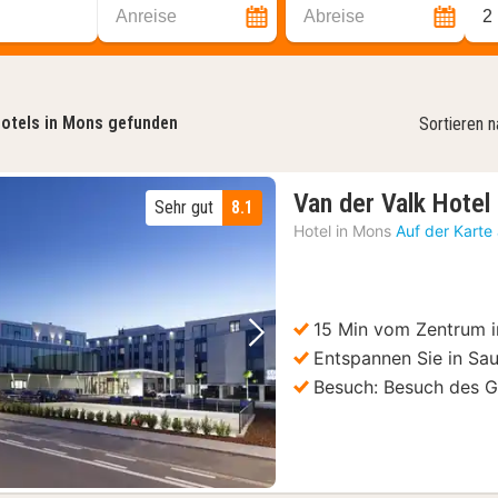
Anreise
Abreise
2
otels in Mons gefunden
Sortieren 
Van der Valk Hote
Sehr gut
8.1
Hotel in
Mons
Auf der Karte
15 Min vom Zentrum 
Vorheriges Bild
Nächstes Bild
Entspannen Sie in S
Besuch: Besuch des G