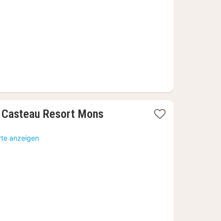
1
l Casteau Resort Mons
Nacht
ab
rte anzeigen
102,29
€