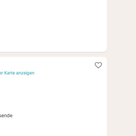
€
er Karte anzeigen
isende