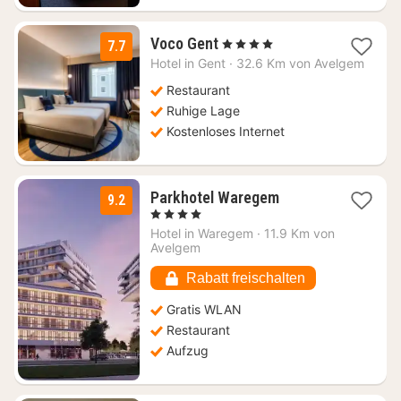
1
Voco Gent
, 4 Sterne
7.7
Nacht
Hotel in
Gent
·
32.6 Km von Avelgem
ab
99
Restaurant
€
Ruhige Lage
Kostenloses Internet
1
Parkhotel Waregem
9.2
Nacht
, 4 Sterne
ab
Hotel in
Waregem
·
11.9 Km von
116,51
Avelgem
€
Rabatt freischalten
Gratis WLAN
Restaurant
Aufzug