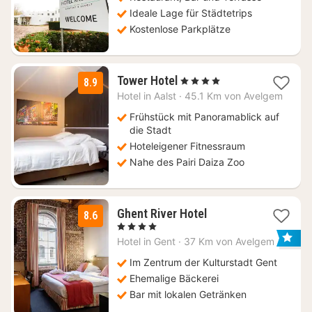
Ideale Lage für Städtetrips
Kostenlose Parkplätze
1
Tower Hotel
, 4 Sterne
8.9
Nacht
Hotel in
Aalst
·
45.1 Km von Avelgem
ab
100
Frühstück mit Panoramablick auf
€
die Stadt
Hoteleigener Fitnessraum
Nahe des Pairi Daiza Zoo
1
Ghent River Hotel
8.6
Nacht
, 4 Sterne
ab
Hotel in
Gent
·
37 Km von Avelgem
129
€
Im Zentrum der Kulturstadt Gent
Ehemalige Bäckerei
Bar mit lokalen Getränken