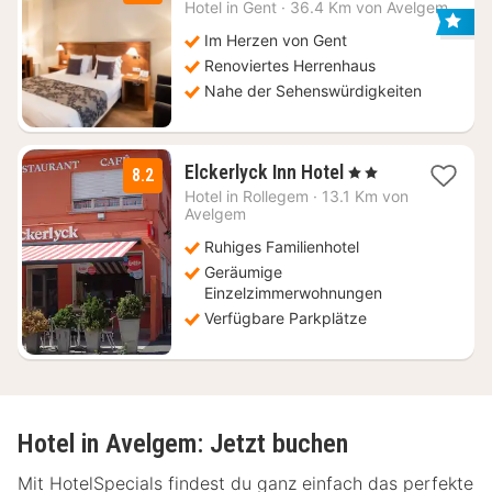
Nacht
Hotel in
Gent
·
36.4 Km von Avelgem
ab
110
Im Herzen von Gent
€
Renoviertes Herrenhaus
Nahe der Sehenswürdigkeiten
1
Elckerlyck Inn Hotel
, 2 Sterne
8.2
Nacht
Hotel in
Rollegem
·
13.1 Km von
ab
Avelgem
135
Ruhiges Familienhotel
€
Geräumige
Einzelzimmerwohnungen
Verfügbare Parkplätze
Hotel in Avelgem: Jetzt buchen
Mit HotelSpecials findest du ganz einfach das perfekte