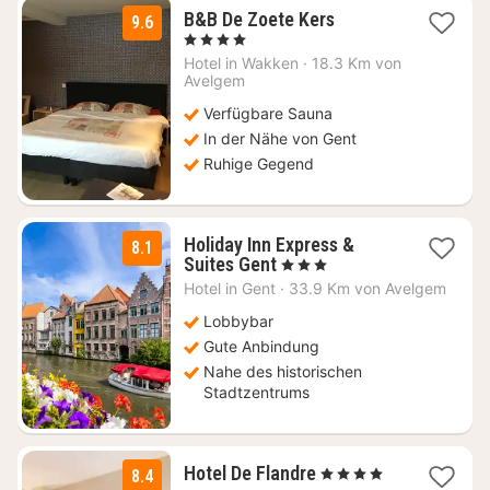
3
B&B De Zoete Kers
9.6
Nächte
, 4 Sterne
ab
Hotel in
Wakken
·
18.3 Km von
106,67
Avelgem
€
Verfügbare Sauna
In der Nähe von Gent
Ruhige Gegend
Holiday Inn Express &
8.1
2
Suites Gent
, 3 Sterne
Nächte
Hotel in
Gent
·
33.9 Km von Avelgem
ab
109
Lobbybar
€
Gute Anbindung
Nahe des historischen
Stadtzentrums
1
Hotel De Flandre
, 4 Sterne
8.4