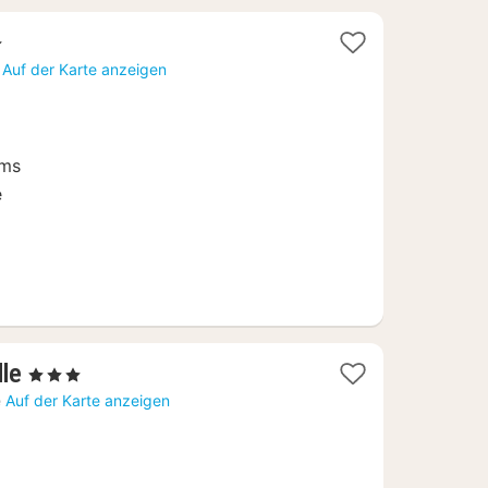
terne
cht
Auf der Karte anzeigen
ums
e
1
le
, 3 Sterne
Nacht
e
Auf der Karte anzeigen
ab
147,32
€