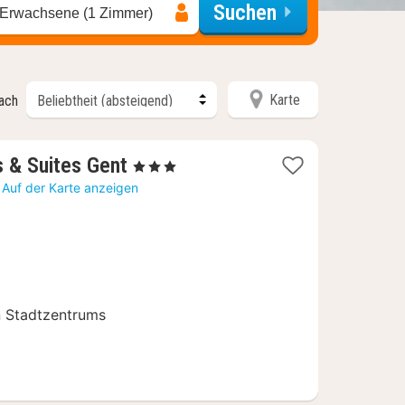
Suchen
 Erwachsene (1 Zimmer)
Karte
nach
2
s & Suites Gent
, 3 Sterne
Nächte
Auf der Karte anzeigen
ab
109
€
n Stadtzentrums