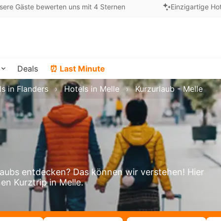
sere Gäste bewerten uns mit 4 Sternen
Einzigartige Ho
Deals
⏰ Last Minute
s in Flanders
Hotels in Melle
Kurzurlaub - Melle
aubs entdecken? Das können wir verstehen! Hier
en Kurztrip in Melle.