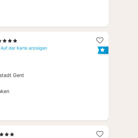
1
 4 Sterne
Nacht
Auf der Karte anzeigen
ab
129
€
stadt Gent
nken
 Sterne