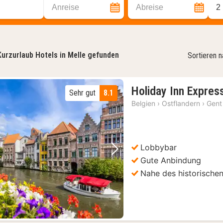
Anreise
Abreise
2
Kurzurlaub Hotels in Melle gefunden
Sortieren 
Holiday Inn Expres
Sehr gut
8.1
Belgien
›
Ostflandern
›
Gent
Lobbybar
Vorheriges Bild
Nächstes Bild
Gute Anbindung
Nahe des historische