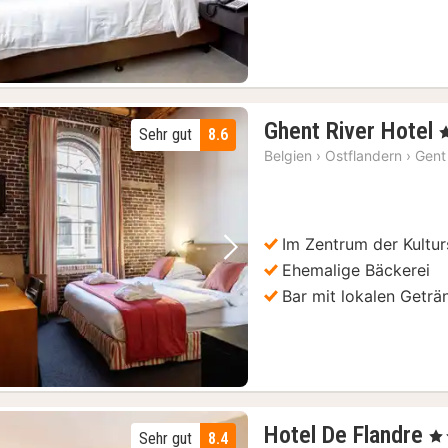
Ghent River Hotel
,
Sehr gut
8.6
Belgien
›
Ostflandern
›
Gent
Im Zentrum der Kultur
Vorheriges Bild
Nächstes Bild
Ehemalige Bäckerei
Bar mit lokalen Geträ
1
Hotel De Flandre
, 4
Sehr gut
8.4