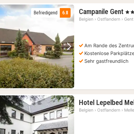
1
Campanile Gent
, 2 S
Befriedigend
6.8
Na
Belgien
›
Ostflandern
›
Gent
ab
85
€
Am Rande des Zentr
Vorheriges Bild
Nächstes Bild
Kostenlose Parkplätz
Sehr gastfreundlich
Hotel Lepelbed Mel
Belgien
›
Ostflandern
›
Mell