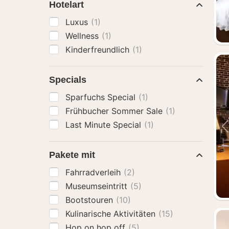
Hotelart
Luxus
(1)
Wellness
(1)
Kinderfreundlich
(1)
Specials
Sparfuchs Special
(1)
Frühbucher Sommer Sale
(1)
Last Minute Special
(1)
Pakete mit
Fahrradverleih
(2)
Museumseintritt
(5)
Bootstouren
(10)
Kulinarische Aktivitäten
(15)
Hop on hop off
(5)