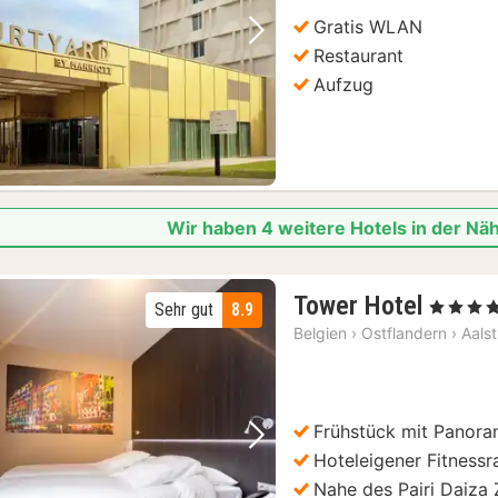
Gratis WLAN
Vorheriges Bild
Nächstes Bild
Restaurant
Aufzug
Wir haben 4 weitere Hotels in der Nä
1
Tower Hotel
, 4 Sterne
Sehr gut
8.9
Nacht
Belgien
›
Ostflandern
›
Aalst
ab
100
€
Frühstück mit Panoram
Vorheriges Bild
Nächstes Bild
Hoteleigener Fitness
Nahe des Pairi Daiza