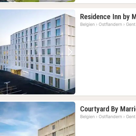
Residence Inn by M
Belgien
›
Ostflandern
›
Gent
Vorheriges Bild
Nächstes Bild
Courtyard By Marri
Belgien
›
Ostflandern
›
Gent