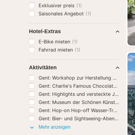
Exklusiver preis
(1)
Saisonales Angebot
(1)
Hotel-Extras
E-Bike mieten
(1)
Fahrrad mieten
(1)
Aktivitäten
Gent: Charlie's Famous Chocolate Tour
(5
Gent:
Gent: Hop-on Hop-off Wasser-Tramway
(
Gent: Bier- und Sightseeing-Abenteuer
(5)
Aktivitäten
Mehr anzeigen