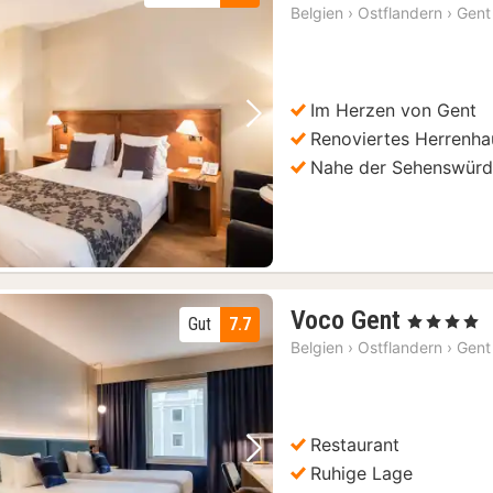
N
Belgien
›
Ostflandern
›
Gent
a
1
€
Im Herzen von Gent
Vorheriges Bild
Nächstes Bild
Renoviertes Herrenha
Nahe der Sehenswürd
1
Voco Gent
, 4 Sterne
Gut
7.7
Nacht
Belgien
›
Ostflandern
›
Gent
ab
99
€
Restaurant
Vorheriges Bild
Nächstes Bild
Ruhige Lage