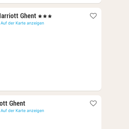
1
arriott Ghent
, 3 Sterne
Nacht
Auf der Karte anzeigen
ab
111,41
€
1
ott Ghent
Nacht
Auf der Karte anzeigen
ab
91,96