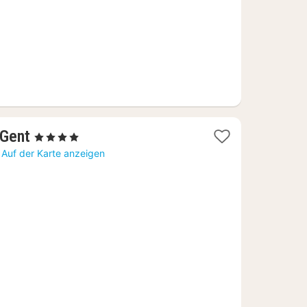
1
 Gent
, 4 Sterne
Nacht
Auf der Karte anzeigen
ab
110,37
€