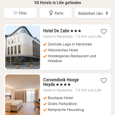
10
Hotels in Lille gefunden
Filter
Karte
1
Hotel De Zalm
, 3 Sterne
Nacht
Hotel in
Herentals
·
7.3 Km von Lille
ab
129,60
Zentrale Lage in Herentals
€
Historisches Hotel
Hoteleigenes Restaurant und
Hotelbar
Corsendonk Hooge
1
Heyde
, 4 Sterne
Nacht
Hotel in
Kasterlee
·
7.4 Km von Lille
ab
110,21
Boutique-Hotel
€
Gratis Parkplätze
Kempische Heuvelrug