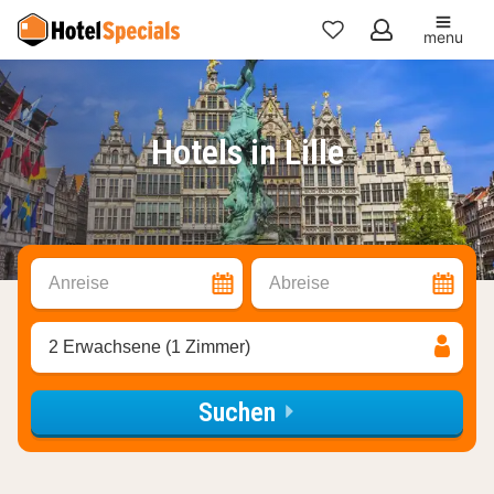
menu
Meine
Favoriten
Hotels in Lille
Anreise
Abreise
2 Erwachsene (1 Zimmer)
Suchen