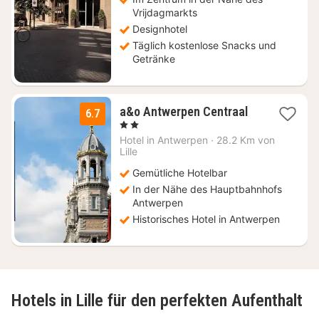
€
Vrijdagmarkts
Designhotel
Täglich kostenlose Snacks und
Getränke
2
a&o Antwerpen Centraal
6.7
Nächte
, 2 Sterne
ab
Hotel in
Antwerpen
·
28.2 Km von
77,37
Lille
€
Gemütliche Hotelbar
In der Nähe des Hauptbahnhofs
Antwerpen
Historisches Hotel in Antwerpen
Hotels in Lille für den perfekten Aufenthalt