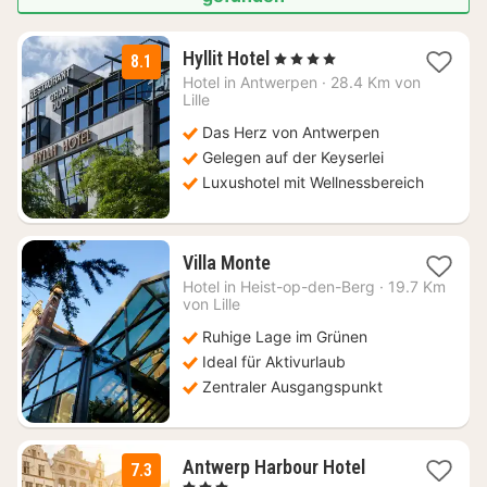
2
Hyllit Hotel
, 4 Sterne
8.1
Nächte
Hotel in
Antwerpen
·
28.4 Km von
ab
Lille
104,50
Das Herz von Antwerpen
€
Gelegen auf der Keyserlei
Luxushotel mit Wellnessbereich
1
Villa Monte
Nacht
Hotel in
Heist-op-den-Berg
·
19.7 Km
ab
von Lille
138,62
Ruhige Lage im Grünen
€
Ideal für Aktivurlaub
Zentraler Ausgangspunkt
1
Antwerp Harbour Hotel
7.3
Nacht
, 3 Sterne