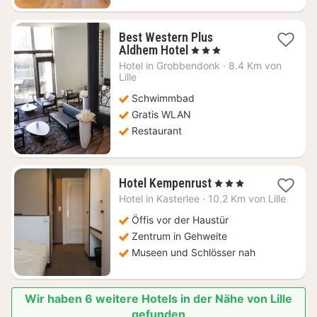
Best Western Plus
1
Aldhem Hotel
, 3 Sterne
Nacht
Hotel in
Grobbendonk
·
8.4 Km von
ab
Lille
115,50
Schwimmbad
€
Gratis WLAN
Restaurant
1
Hotel Kempenrust
, 3 Sterne
Nacht
Hotel in
Kasterlee
·
10.2 Km von Lille
ab
75,13
Öffis vor der Haustür
€
Zentrum in Gehweite
Museen und Schlösser nah
Wir haben 6 weitere Hotels in der Nähe von Lille
gefunden