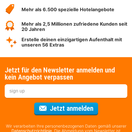
Hotelspecials
Mehr als 6.500 spezielle Hotelangebote
Mehr als 2,5 Millionen zufriedene Kunden seit
20 Jahren
Erstelle deinen einzigartigen Aufenthalt mit
unseren 56 Extras
Jetzt für den Newsletter anmelden und
kein Angebot verpassen
Für den Newsl
Jetzt anmelden
Wir verarbeiten Ihre personenbezogenen Daten gemäß unserer
Datenschutzrichtlinie
. Die Abmeldung vom Newsletter ist