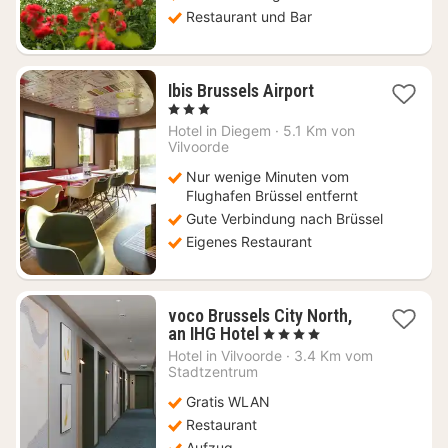
Restaurant und Bar
1
Ibis Brussels Airport
Nacht
, 3 Sterne
ab
Hotel in
Diegem
·
5.1 Km von
86
Vilvoorde
€
Nur wenige Minuten vom
Flughafen Brüssel entfernt
Gute Verbindung nach Brüssel
Eigenes Restaurant
voco Brussels City North,
1
an IHG Hotel
, 4 Sterne
Nacht
Hotel in
Vilvoorde
·
3.4 Km vom
ab
Stadtzentrum
89,29
Gratis WLAN
€
Restaurant
Aufzug