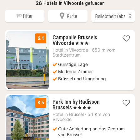
26
Hotels in Vilvoorde gefunden
Filter
Karte
Campanile Brussels
6.4
1
Vilvoorde
, 3 Sterne
Nacht
Hotel in
Vilvoorde
·
650 m vom
ab
Stadtzentrum
85
Günstige Lage
€
Moderne Zimmer
Brüssel und Umgebung
Park Inn by Radisson
8.6
1
Brussels
, 4 Sterne
Nacht
Hotel in
Brüssel
·
5.1 Km von
ab
Vilvoorde
94
Gute Anbindung an das Zentrum
€
von Brüssel