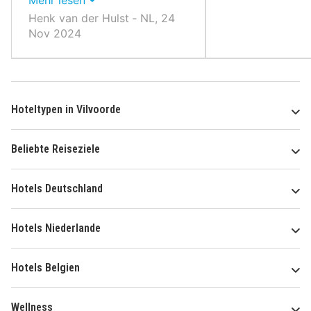
Frühstück.
Henk van der Hulst ‐ NL, 24
Nov 2024
Hoteltypen in Vilvoorde
Beliebte Reiseziele
Hotels Deutschland
Hotels Niederlande
Hotels Belgien
Wellness