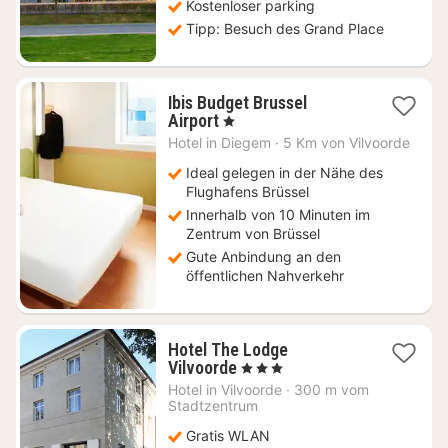
Kostenloser parking
Tipp: Besuch des Grand Place
Ibis Budget Brussel
1
Airport
, 1 Sterne
Nacht
Hotel in
Diegem
·
5 Km von Vilvoorde
ab
81
Ideal gelegen in der Nähe des
€
Flughafens Brüssel
Innerhalb von 10 Minuten im
Zentrum von Brüssel
Gute Anbindung an den
öffentlichen Nahverkehr
Hotel The Lodge
1
Vilvoorde
, 3 Sterne
Nacht
Hotel in
Vilvoorde
·
300 m vom
ab
Stadtzentrum
85,58
Gratis WLAN
€