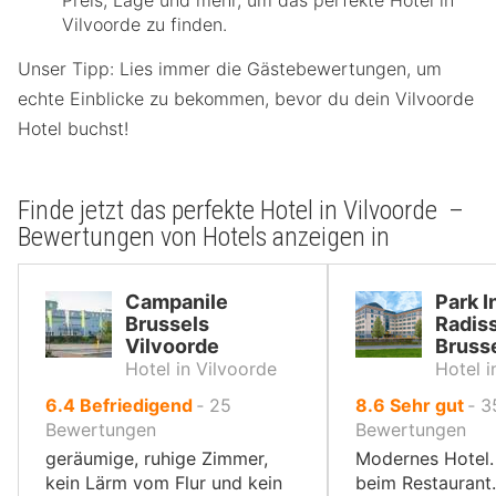
Preis, Lage und mehr, um das perfekte Hotel in
Vilvoorde zu finden.
Unser Tipp: Lies immer die Gästebewertungen, um
echte Einblicke zu bekommen, bevor du dein Vilvoorde
Hotel buchst!
Finde jetzt das perfekte Hotel in Vilvoorde –
Bewertungen von Hotels anzeigen in
Campanile
Park I
Brussels
Radis
Vilvoorde
Bruss
Hotel in Vilvoorde
Hotel i
von
von
6.4
Befriedigend
‐
25
8.6
Sehr gut
‐
3
10,
10,
Bewertungen
Bewertungen
geräumige, ruhige Zimmer,
Modernes Hotel.
kein Lärm vom Flur und kein
beim Restaurant.