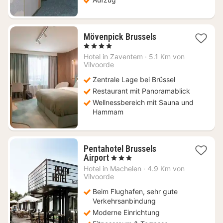
2
Mövenpick Brussels
Nächte
, 4 Sterne
ab
Hotel in
Zaventem
·
5.1 Km von
99
Vilvoorde
€
Zentrale Lage bei Brüssel
Restaurant mit Panoramablick
Wellnessbereich mit Sauna und
Hammam
Pentahotel Brussels
1
Airport
, 3 Sterne
Nacht
Hotel in
Machelen
·
4.9 Km von
ab
Vilvoorde
74
Beim Flughafen, sehr gute
€
Verkehrsanbindung
Moderne Einrichtung