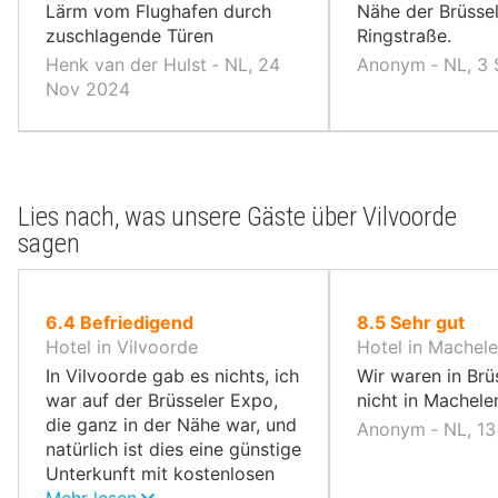
Lärm vom Flughafen durch
Nähe der Brüsse
zuschlagende Türen
Ringstraße.
Henk van der Hulst ‐ NL, 24
Anonym ‐ NL, 3
Nov 2024
Lies nach, was unsere Gäste über Vilvoorde
sagen
von
von
6.4
Befriedigend
8.5
Sehr gut
10,
10,
Hotel in Vilvoorde
Hotel in Machel
In Vilvoorde gab es nichts, ich
Wir waren in Brü
war auf der Brüsseler Expo,
nicht in Machele
die ganz in der Nähe war, und
Anonym ‐ NL, 13
natürlich ist dies eine günstige
Unterkunft mit kostenlosen
Parkplätzen und einem guten
Mehr lesen