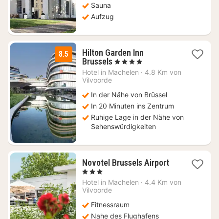
Sauna
Aufzug
Hilton Garden Inn
8.5
2
Brussels
, 4 Sterne
Nächte
Hotel in
Machelen
·
4.8 Km von
ab
Vilvoorde
94
In der Nähe von Brüssel
€
In 20 Minuten ins Zentrum
Ruhige Lage in der Nähe von
Sehenswürdigkeiten
1
Novotel Brussels Airport
Nacht
, 3 Sterne
ab
Hotel in
Machelen
·
4.4 Km von
125
Vilvoorde
€
Fitnessraum
Nahe des Flughafens