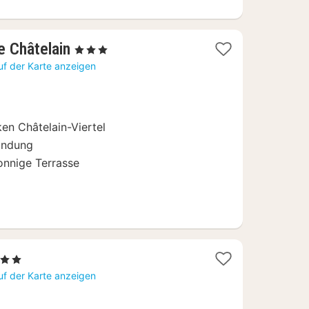
1
e Châtelain
, 3 Sterne
Nacht
uf der Karte anzeigen
ab
119
€
en Châtelain-Viertel
indung
onnige Terrasse
 Sterne
acht
uf der Karte anzeigen
b
0