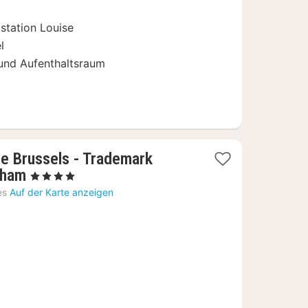
station Louise
l
und Aufenthaltsraum
e Brussels - Trademark
1
dham
, 4 Sterne
Nacht
es
Auf der Karte anzeigen
ab
79,56
€