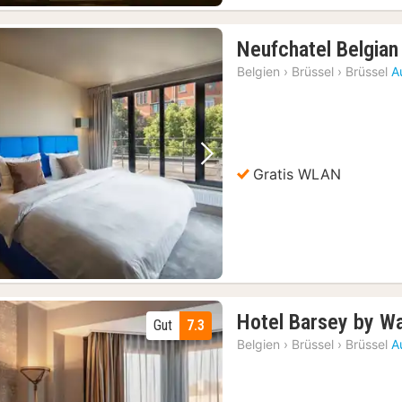
Choco-Story Brüssel: Eintritt ins Schokoladenmuseum mit Verkostung
(74)
Neufchatel Belgian
Belgien
›
Brüssel
›
Brüssel
A
Vorheriges Bild
Nächstes Bild
Gratis WLAN
Hotel Barsey by W
Gut
7.3
Belgien
›
Brüssel
›
Brüssel
A