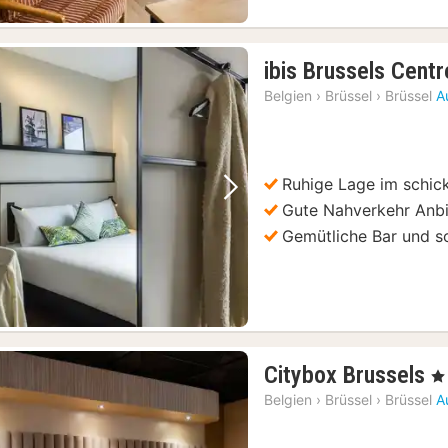
ibis Brussels Centr
Belgien
›
Brüssel
›
Brüssel
A
Ruhige Lage im schick
Vorheriges Bild
Nächstes Bild
Gute Nahverkehr Anb
Gemütliche Bar und s
1
Citybox Brussels
, 3
N
Belgien
›
Brüssel
›
Brüssel
A
a
8