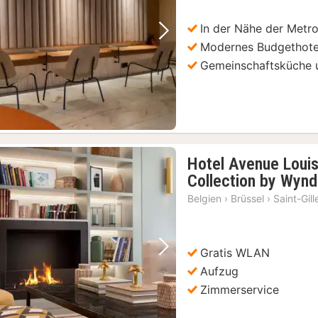
€
In der Nähe der Metro
Vorheriges Bild
Nächstes Bild
Modernes Budgethote
Gemeinschaftsküche 
Hotel Avenue Louis
Collection by Wyn
Belgien
›
Brüssel
›
Saint-Gill
Gratis WLAN
Vorheriges Bild
Nächstes Bild
Aufzug
Zimmerservice