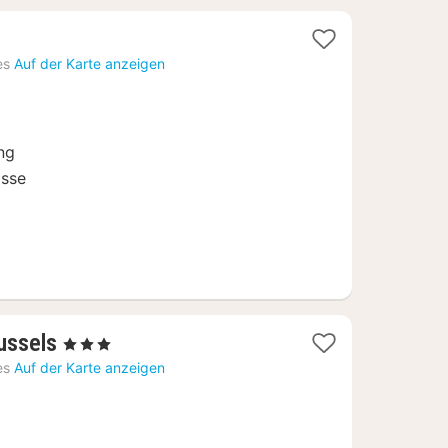
es
Auf der Karte anzeigen
ung
asse
1
ussels
, 3 Sterne
Nacht
es
Auf der Karte anzeigen
ab
71,29
€