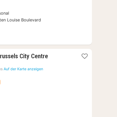
€
sonal
ten Louise Boulevard
1
Brussels City Centre
Nacht
ab
es
Auf der Karte anzeigen
75,13
€