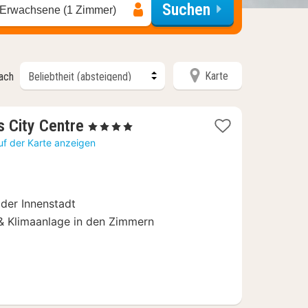
Suchen
 Erwachsene (1 Zimmer)
Karte
nach
1
s City Centre
, 4 Sterne
Nacht
uf der Karte anzeigen
ab
90,10
€
 der Innenstadt
& Klimaanlage in den Zimmern