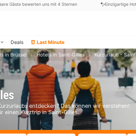
sere Gäste bewerten uns mit 4 Sternen
Einzigartige Ho
Deals
⏰ Last Minute
s in Brüssel
Hotels in Saint-Gilles
Kurzurlaub - Saint
lles
Kurzurlaubs entdecken? Das können wir verstehen!
 einen Kurztrip in Saint-Gilles.