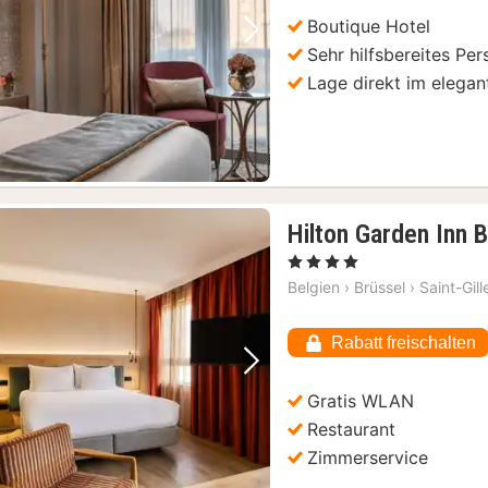
Boutique Hotel
Vorheriges Bild
Nächstes Bild
Sehr hilfsbereites Per
Lage direkt im elegan
Hilton Garden Inn 
, 4 Sterne
Belgien
›
Brüssel
›
Saint-Gill
Rabatt freischalten
Vorheriges Bild
Nächstes Bild
Gratis WLAN
Restaurant
Zimmerservice