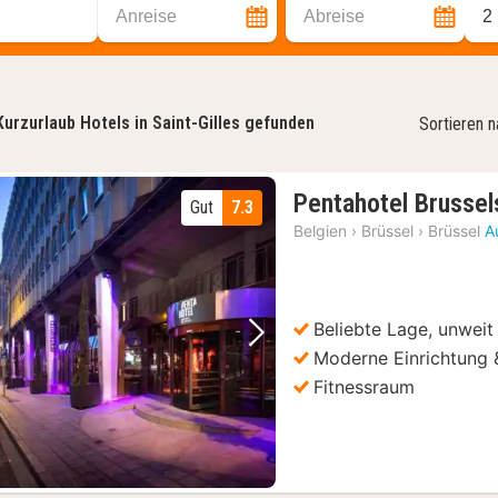
Anreise
Abreise
2
Kurzurlaub Hotels in Saint-Gilles gefunden
Sortieren 
Pentahotel Brussel
Gut
7.3
Belgien
›
Brüssel
›
Brüssel
A
Beliebte Lage, unweit
Vorheriges Bild
Nächstes Bild
Moderne Einrichtung 
Fitnessraum