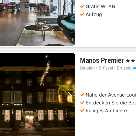
Gratis WLAN
Vorheriges Bild
Nächstes Bild
Aufzug
1
Manos Premier
, 5 St
Nac
Belgien
›
Brüssel
›
Brüssel
A
ab
16
€
Nahe der Avenue Lou
Vorheriges Bild
Nächstes Bild
Entdecken Sie die Bo
Ruhiges Ambiente
Brüssel: Workshop zur belgischen Schokoladenherstellung mit Verkostung
(74)
Brüssel: Workshop zur Herstellung belgischer Waffeln mit Bierverkostung
(74)