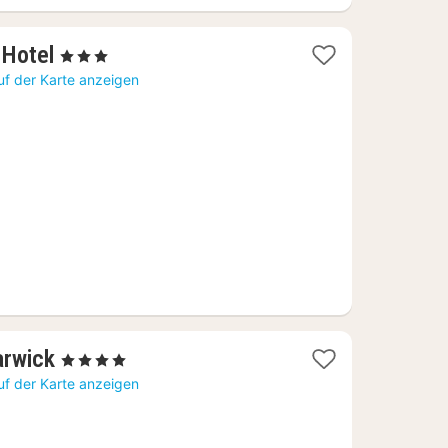
1
 Hotel
, 3 Sterne
Nacht
uf der Karte anzeigen
ab
69,55
€
1
arwick
, 4 Sterne
Nacht
uf der Karte anzeigen
ab
108