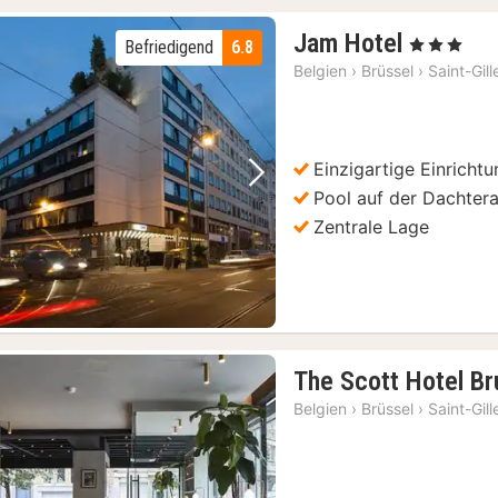
1
Jam Hotel
, 3 Sterne
Befriedigend
6.8
Nacht
Belgien
›
Brüssel
›
Saint-Gill
ab
72,49
€
Einzigartige Einricht
Vorheriges Bild
Nächstes Bild
Pool auf der Dachter
Zentrale Lage
The Scott Hotel Br
Belgien
›
Brüssel
›
Saint-Gill