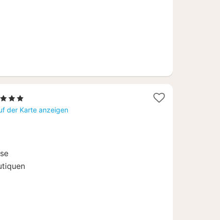
erne
ht
uf der Karte anzeigen
9
ise
utiquen