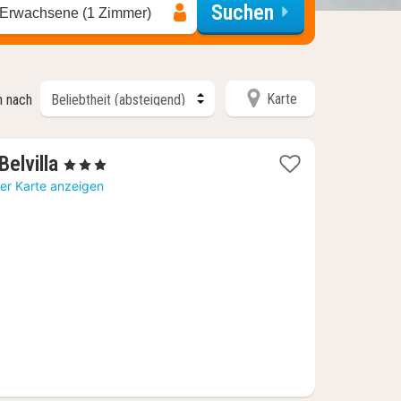
Suchen
 Erwachsene (1 Zimmer)
Karte
n nach
2
Belvilla
, 3 Sterne
Nächte
er Karte anzeigen
ab
59
€