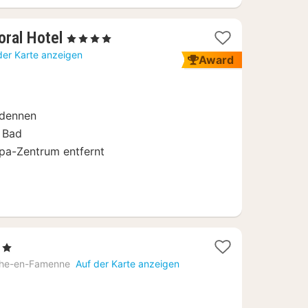
1
ral Hotel
, 4 Sterne
Nacht
der Karte anzeigen
Award
ab
139
€
rdennen
 Bad
pa-Zentrum entfernt
e
te
he-en-Famenne
Auf der Karte anzeigen