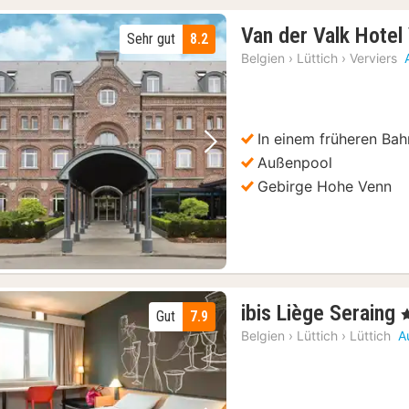
Van der Valk Hotel
Sehr gut
8.2
Belgien
›
Lüttich
›
Verviers
In einem früheren Ba
Vorheriges Bild
Nächstes Bild
Außenpool
Gebirge Hohe Venn
ibis Liège Seraing
,
Gut
7.9
Belgien
›
Lüttich
›
Lüttich
A