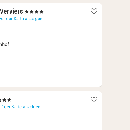
1
 Verviers
, 4 Sterne
Nacht
Auf der Karte anzeigen
ab
116
€
hnhof
1
 3 Sterne
Nacht
uf der Karte anzeigen
ab
99
€