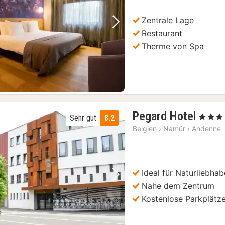
Zentrale Lage
Vorheriges Bild
Nächstes Bild
Restaurant
Therme von Spa
1
Pegard Hotel
, 3 Sterne
Sehr gut
8.2
Nach
Belgien
›
Namür
›
Andenne
ab
128,
€
Ideal für Naturliebhab
Vorheriges Bild
Nächstes Bild
Nahe dem Zentrum
Kostenlose Parkplätz