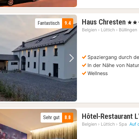
2
Haus Chresten
, 4 Ste
Fantastisch
9.4
Näc
Belgien
›
Lüttich
›
Büllingen
ab
124
€
Spaziergang durch d
Vorheriges Bild
Nächstes Bild
In der Nähe von Natu
Wellness
Hôtel-Restaurant 
Sehr gut
8.8
Belgien
›
Lüttich
›
Spa
Auf 