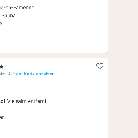
he-en-Famenne
d Sauna
e
rne
ht
alm
Auf der Karte anzeigen
f Vielsalm entfernt
en