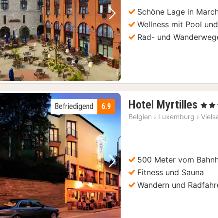
€
Schöne Lage in Marc
Vorheriges Bild
Nächstes Bild
Wellness mit Pool un
Rad- und Wanderweg
1
Hotel Myrtilles
, 3 Ste
Befriedigend
6.9
Nac
Belgien
›
Luxemburg
›
Viels
ab
80
€
500 Meter vom Bahnho
Vorheriges Bild
Nächstes Bild
Fitness und Sauna
Wandern und Radfahr