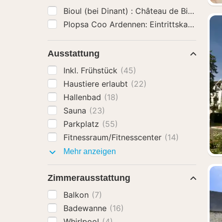
Plopsa Coo Ardennen: Eintrittskarte
(5)
Ausstattung
Inkl. Frühstück
(45)
Haustiere erlaubt
(22)
Hallenbad
(18)
Sauna
(23)
Parkplatz
(55)
Fitnessraum/Fitnesscenter
(14)
Ausstattung
Mehr anzeigen
Zimmerausstattung
Balkon
(7)
Badewanne
(16)
Whirlpool
(4)