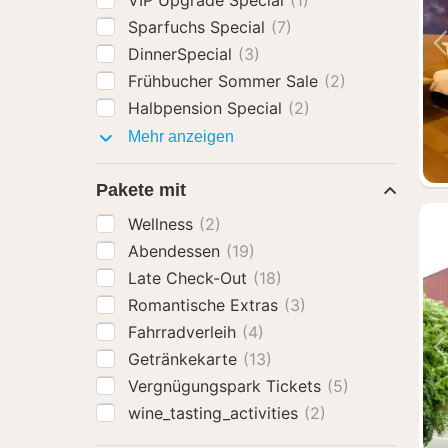
VIP Upgrade Special
(1)
Sparfuchs Special
(7)
DinnerSpecial
(3)
Frühbucher Sommer Sale
(2)
Halbpension Special
(2)
Specials
Mehr anzeigen
Pakete mit
Wellness
(2)
Abendessen
(19)
Late Check-Out
(18)
Romantische Extras
(3)
Fahrradverleih
(4)
Getränkekarte
(13)
Vergnügungspark Tickets
(5)
wine_tasting_activities
(2)