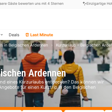
sere Gäste bewerten uns mit 4 Sternen
Einzigartige Ho
Deals
⏰ Last Minute
ls in Belgischen Ardennen
Kurzurlaub - Belgischen Arde
gischen Ardennen
d eines Kurzurlaubs entdecken? Das können wir
 Angebote für einen Kurztrip in den Belgischen