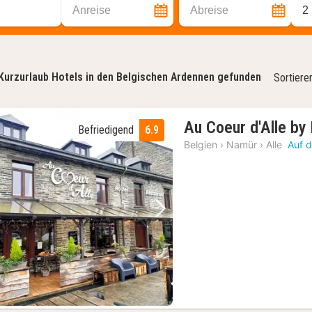
Anreise
Abreise
2
Kurzurlaub Hotels in den Belgischen Ardennen gefunden
Sortiere
Au Coeur d'Alle by 
Befriedigend
6.9
Belgien
›
Namür
›
Alle
Auf d
Vorheriges Bild
Nächstes Bild