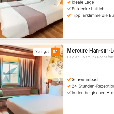
Ideale Lage
Vorheriges Bild
Nächstes Bild
Entdecke Lüttich
Tipp: Erklimme die B
Mercure Han-sur-
Sehr gut
8.1
Belgien
›
Namür
›
Rochefort
Schwimmbad
Vorheriges Bild
Nächstes Bild
24-Stunden-Rezeptio
In den belgischen Ar