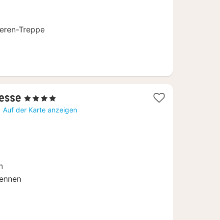
ueren-Treppe
1
Lesse
, 4 Sterne
Nacht
Auf der Karte anzeigen
ab
139
€
n
dennen