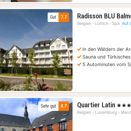
Bioul (bei Dinant) : Château de Bioul Tour und Weinverkostung
(2)
Radisson BLU Balmo
Gut
7.7
Belgien
›
Lüttich
›
Spa
Auf 
In den Wäldern der A
Vorheriges Bild
Nächstes Bild
Sauna und Türkisches
5 Autominuten vom S
3
Quartier Latin
, 4 Stern
Sehr gut
8.7
Näch
Belgien
›
Luxemburg
›
Marc
ab
144