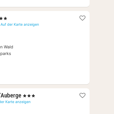
rne
hte
Auf der Karte anzeigen
en Wald
rparks
1
L’Auberge
, 3 Sterne
Nacht
der Karte anzeigen
ab
108