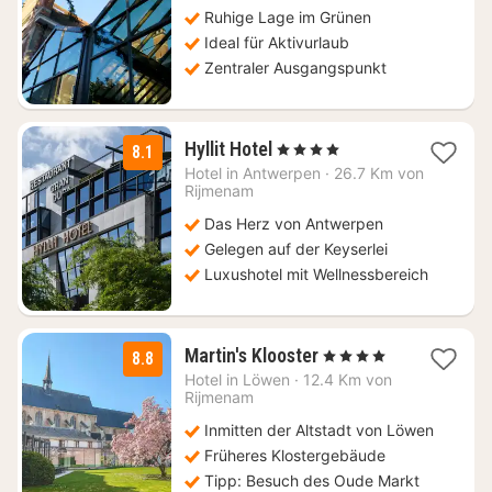
138,62
Ruhige Lage im Grünen
€
Ideal für Aktivurlaub
Zentraler Ausgangspunkt
2
Hyllit Hotel
, 4 Sterne
8.1
Nächte
Hotel in
Antwerpen
·
26.7 Km von
ab
Rijmenam
104,50
Das Herz von Antwerpen
€
Gelegen auf der Keyserlei
Luxushotel mit Wellnessbereich
1
Martin's Klooster
, 4 Sterne
8.8
Nacht
Hotel in
Löwen
·
12.4 Km von
ab
Rijmenam
119
Inmitten der Altstadt von Löwen
€
Früheres Klostergebäude
Tipp: Besuch des Oude Markt