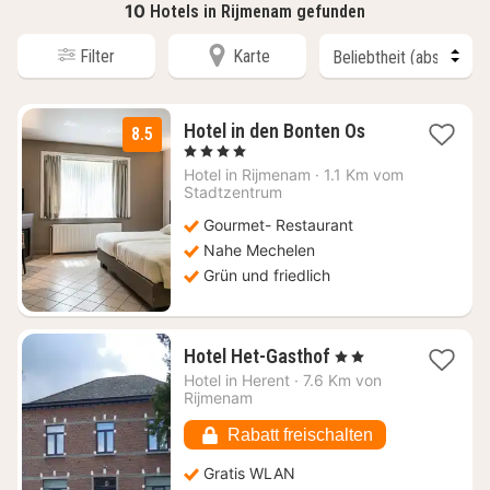
10
Hotels in Rijmenam gefunden
Filter
Karte
3
Hotel in den Bonten Os
8.5
Nächte
, 4 Sterne
ab
Hotel in
Rijmenam
·
1.1 Km vom
80,33
Stadtzentrum
€
Gourmet- Restaurant
Nahe Mechelen
Grün und friedlich
1
Hotel Het-Gasthof
, 2 Sterne
Nacht
Hotel in
Herent
·
7.6 Km von
ab
Rijmenam
76,34
€
Rabatt freischalten
Gratis WLAN