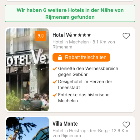
Wir haben 6 weitere Hotels in der Nähe von
Rijmenam gefunden
1
Hotel Vé
, 4 Sterne
9.0
Nacht
Hotel in
Mechelen
·
8.1 Km von
ab
Rijmenam
114
€
Rabatt freischalten
Genieße den Wellnessbereich
gegen Gebühr
Designhotel im Herzen der
Innenstadt
Entdecke das historische
Mechelen
1
Villa Monte
Nacht
Hotel in
Heist-op-den-Berg
·
12.6 Km
ab
von Rijmenam