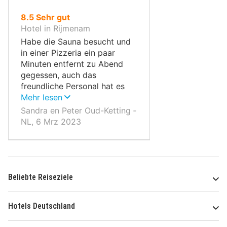
von
8.5
Sehr gut
10,
Hotel in Rijmenam
Habe die Sauna besucht und
in einer Pizzeria ein paar
Minuten entfernt zu Abend
gegessen, auch das
freundliche Personal hat es
sehr genossen, wunderschöne
Mehr lesen
Umgebung
Sandra en Peter Oud-Ketting ‐
NL, 6 Mrz 2023
Beliebte Reiseziele
Hotels Deutschland