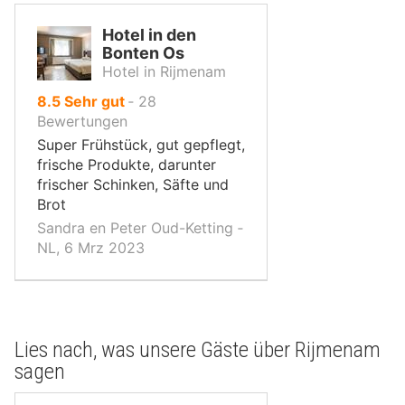
Hotel in den
Bonten Os
Hotel in Rijmenam
von
8.5
Sehr gut
‐
28
10,
Bewertungen
Super Frühstück, gut gepflegt,
frische Produkte, darunter
frischer Schinken, Säfte und
Brot
Sandra en Peter Oud-Ketting ‐
NL, 6 Mrz 2023
Lies nach, was unsere Gäste über Rijmenam
sagen