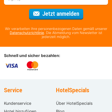
Für den Newsl
Jetzt anmelden
Wir verarbeiten Ihre personenbezogenen Daten gemäß unserer
Datenschutzrichtlinie
. Die Abmeldung vom Newsletter ist
jederzeit möglich.
Schnell und sicher bezahlen:
Service
HotelSpecials
Kundenservice
Über HotelSpecials
Hotel hinzufügen
Blog