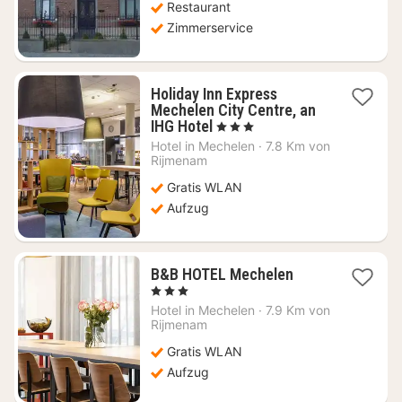
Restaurant
Zimmerservice
Holiday Inn Express
Mechelen City Centre, an
1
IHG Hotel
, 3 Sterne
Nacht
Hotel in
Mechelen
·
7.8 Km von
ab
Rijmenam
82,14
Gratis WLAN
€
Aufzug
1
B&B HOTEL Mechelen
Nacht
, 3 Sterne
ab
Hotel in
Mechelen
·
7.9 Km von
72,32
Rijmenam
€
Gratis WLAN
Aufzug