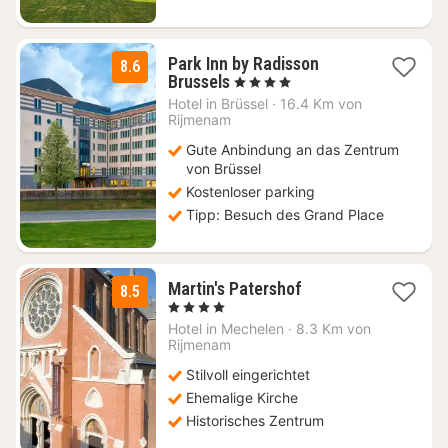
Park Inn by Radisson
8.6
1
Brussels
, 4 Sterne
Nacht
Hotel in
Brüssel
·
16.4 Km von
ab
Rijmenam
94
Gute Anbindung an das Zentrum
€
von Brüssel
Kostenloser parking
Tipp: Besuch des Grand Place
1
Martin's Patershof
8.5
Nacht
, 4 Sterne
ab
Hotel in
Mechelen
·
8.3 Km von
113
Rijmenam
€
Stilvoll eingerichtet
Ehemalige Kirche
Historisches Zentrum