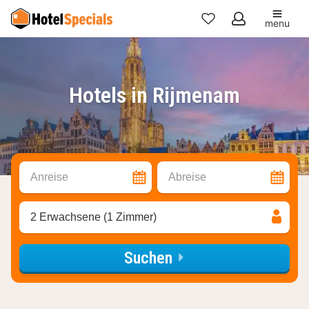
menu
Meine
Favoriten
Hotels in Rijmenam
Anreise
Abreise
2 Erwachsene (1 Zimmer)
Suchen