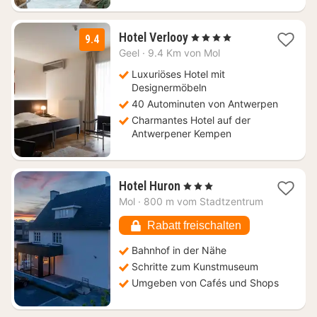
1
Hotel Verlooy
, 4 Sterne
9.4
Nacht
Geel
·
9.4 Km von Mol
ab
193
Luxuriöses Hotel mit
€
Designermöbeln
40 Autominuten von Antwerpen
Charmantes Hotel auf der
Antwerpener Kempen
1
Hotel Huron
, 3 Sterne
Nacht
Mol
·
800 m vom Stadtzentrum
ab
115,07
Rabatt freischalten
€
Bahnhof in der Nähe
Schritte zum Kunstmuseum
Umgeben von Cafés und Shops