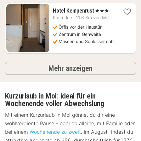
1
Hotel Kempenrust
, 3 Sterne
Nacht
Kasterlee
·
11.6 Km von Mol
ab
75,13
Öffis vor der Haustür
€
Zentrum in Gehweite
Museen und Schlösser nah
Ergebnisse
Mehr anzeigen
Kurzurlaub in Mol: ideal für ein
Wochenende voller Abwechslung
Mit einem Kurzurlaub in Mol gönnst du dir eine
wohlverdiente Pause – egal ob alleine, mit Familie oder
bei einem
Wochenende zu zweit
. Im August findest du
attraktive Angebote ab 65€, durchschnittlich für 177€