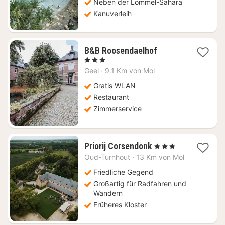
Neben der Lommel-Sahara
Kanuverleih
1
B&B Roosendaelhof
Nacht
, 3 Sterne
ab
Geel
·
9.1 Km von Mol
128,57
€
Gratis WLAN
Restaurant
Zimmerservice
1
Priorij Corsendonk
, 3 Sterne
Nacht
Oud-Turnhout
·
13 Km von Mol
ab
106,59
Friedliche Gegend
€
Großartig für Radfahren und
Wandern
Früheres Kloster