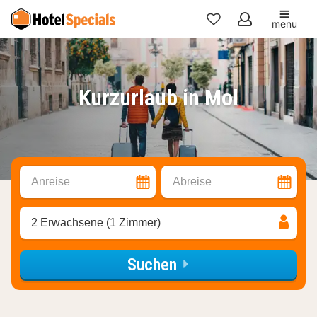
menu
Meine
Favoriten
Kurzurlaub in Mol
Anreise
Abreise
2 Erwachsene (1 Zimmer)
Suchen