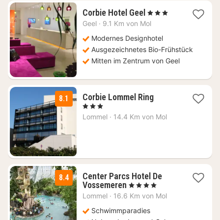
1
Corbie Hotel Geel
, 3 Sterne
Nacht
Geel
·
9.1 Km von Mol
ab
190
Modernes Designhotel
€
Ausgezeichnetes Bio-Frühstück
Mitten im Zentrum von Geel
1
Corbie Lommel Ring
8.1
Nacht
, 3 Sterne
ab
Lommel
·
14.4 Km von Mol
159
€
Center Parcs Hotel De
8.4
1
Vossemeren
, 4 Sterne
Nacht
Lommel
·
16.6 Km von Mol
ab
109
Schwimmparadies
€