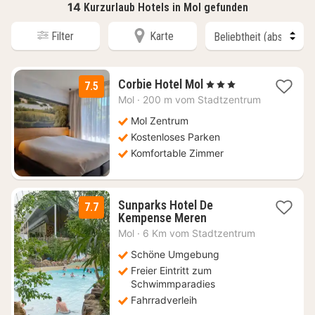
14
Kurzurlaub Hotels in Mol gefunden
Filter
Karte
1
Corbie Hotel Mol
, 3 Sterne
7.5
Nacht
Mol
·
200 m vom Stadtzentrum
ab
174
Mol Zentrum
€
Kostenloses Parken
Komfortable Zimmer
Sunparks Hotel De
7.7
1
Kempense Meren
Nacht
Mol
·
6 Km vom Stadtzentrum
ab
65
Schöne Umgebung
€
Freier Eintritt zum
Schwimmparadies
Fahrradverleih