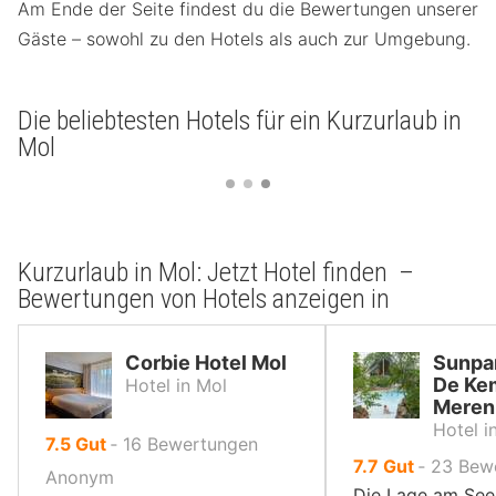
Am Ende der Seite findest du die Bewertungen unserer
Gäste – sowohl zu den Hotels als auch zur Umgebung.
Die beliebtesten Hotels für ein Kurzurlaub in
Mol
Kurzurlaub in Mol: Jetzt Hotel finden –
Bewertungen von Hotels anzeigen in
Corbie Hotel Mol
Sunpar
De Ke
Hotel in Mol
Meren
Hotel i
von
7.5
Gut
‐
16
Bewertungen
von
7.7
Gut
‐
23
Bew
10,
Anonym
10,
Die Lage am See 