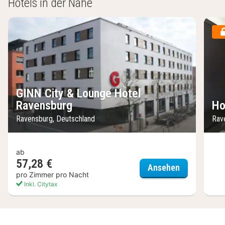
Hotels in der Nähe
GINN City & Lounge Hotel
Ravensburg
Ho
Ravensburg, Deutschland
Rav
ab
57,28 €
GINN City &
Ansehen
pro Zimmer pro Nacht
Inkl. Citytax