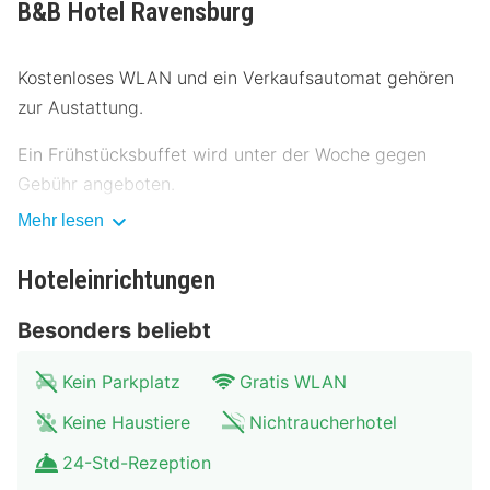
B&B Hotel Ravensburg
Kostenloses WLAN und ein Verkaufsautomat gehören
zur Austattung.
Ein Frühstücksbuffet wird unter der Woche gegen
Gebühr angeboten.
Mehr lesen
Vor Ort gibt es Folgendes: begrenzte Parkplätze.
Hoteleinrichtungen
Fühl dich in einem der 105 klimatisierten Zimmer mit
Flachbildfernseher wie zu Hause. Ein WLAN-
Besonders beliebt
Internetzugang (kostenlos) steht zur Verfügung. Die
Badezimmer bieten Duschen und Haartrockner. Zu den
Kein Parkplatz
Gratis WLAN
Highlights gehören Schreibtische und die Zimmer
Keine Haustiere
Nichtraucherhotel
werden einmal pro Aufenthalt sauber gemacht.
24-Std-Rezeption
Entfernungen werden bis auf 0,1 Kilometer gerundet.