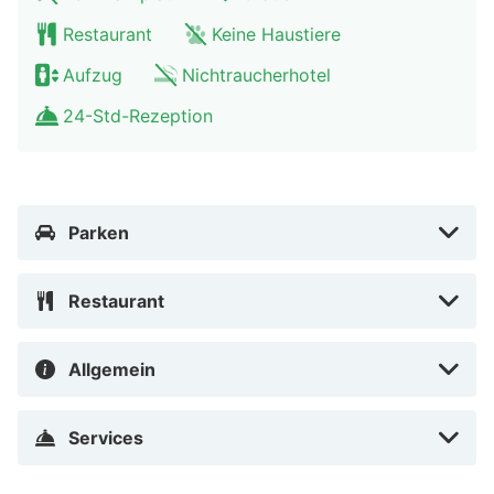
Restaurant
Keine Haustiere
Austria Trend Hotel beim Theresianum lockt mit einem
Aufzug
Nichtraucherhotel
Aufenthalt im Herzen von Wien, nur eine 5-minütige
Fahrt von Schloss Belvedere und Wiener
24-Std-Rezeption
Secessionsgebäude entfernt. Dieses Hotel ist 1,3 km
von Dritte Mann Museum und 1,6 km von Wiener
Staatsoper entfernt.
Parken
In Wien (Wieden)
Restaurant
Allgemein
Services