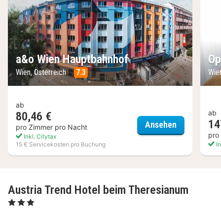
a&o Wien Hauptbahnhof
Op
Wien, Österreich
7.3
Wien
ab
ab
80,46 €
14
a&o Wien H
Ansehen
pro Zimmer pro Nacht
pro
Inkl. Citytax
15 € Servicekosten pro Buchung
In
Austria Trend Hotel beim Theresianum
, 3 Sterne