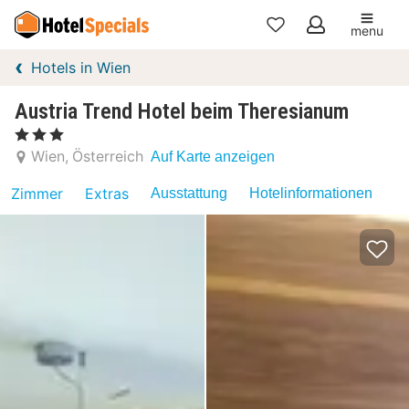
menu
Meine
Hotels in Wien
Favoriten
Austria Trend Hotel beim Theresianum
, 3 Sterne
Wien
Österreich
Auf Karte anzeigen
Zimmer
Extras
Ausstattung
Hotelinformationen