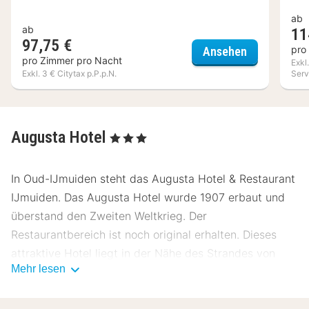
ab
ab
11
97,75 €
Leonardo Ho
pro
Ansehen
pro Zimmer pro Nacht
Exkl
Exkl. 3 € Citytax p.P.p.N.
Serv
Augusta Hotel
, 3 Sterne
In Oud-IJmuiden steht das Augusta Hotel & Restaurant
IJmuiden. Das Augusta Hotel wurde 1907 erbaut und
überstand den Zweiten Weltkrieg. Der
Restaurantbereich ist noch original erhalten. Dieses
attraktive Hotel liegt in der Nähe des Strandes von
Mehr lesen
IJmuiden und in der Nähe der Großstädten Haarlem
und Amsterdam.