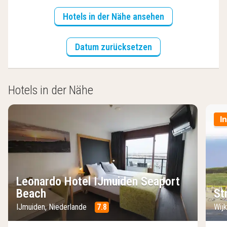
Hotels in der Nähe ansehen
Datum zurücksetzen
Hotels in der Nähe
I
Leonardo Hotel IJmuiden Seaport
Beach
St
IJmuiden, Niederlande
7.8
Wij