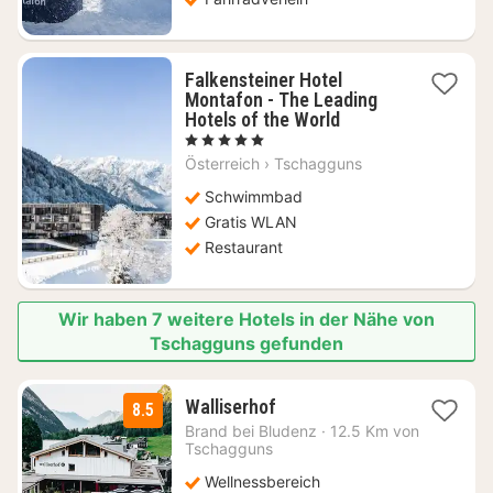
Falkensteiner Hotel
Montafon - The Leading
1
Hotels of the World
Nacht
, 5 Sterne
ab
Österreich
›
Tschagguns
574,36
€
Schwimmbad
Gratis WLAN
Restaurant
Wir haben 7 weitere Hotels in der Nähe von
Tschagguns gefunden
1
Walliserhof
8.5
Nacht
Brand bei Bludenz
·
12.5 Km von
ab
Tschagguns
177,18
Wellnessbereich
€