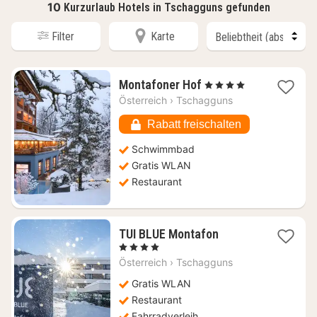
10
Kurzurlaub Hotels in Tschagguns gefunden
Filter
Karte
1
Montafoner Hof
, 4 Sterne
Nacht
Österreich
›
Tschagguns
ab
274,94
Rabatt freischalten
€
Schwimmbad
Gratis WLAN
Restaurant
1
TUI BLUE Montafon
Nacht
, 4 Sterne
ab
Österreich
›
Tschagguns
135
€
Gratis WLAN
Restaurant
Fahrradverleih