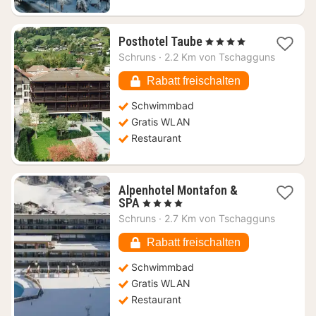
1
Posthotel Taube
, 4 Sterne
Nacht
Schruns
·
2.2 Km von Tschagguns
ab
276,20
Rabatt freischalten
€
Schwimmbad
Gratis WLAN
Restaurant
Alpenhotel Montafon &
1
SPA
, 4 Sterne
Nacht
Schruns
·
2.7 Km von Tschagguns
ab
273,10
Rabatt freischalten
€
Schwimmbad
Gratis WLAN
Restaurant