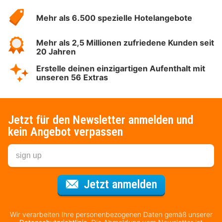
Hotelspecials
Mehr als 6.500 spezielle Hotelangebote
Mehr als 2,5 Millionen zufriedene Kunden seit
20 Jahren
Erstelle deinen einzigartigen Aufenthalt mit
unseren 56 Extras
Jetzt für den Newsletter anmelden und
kein Angebot verpassen
Für den Newsl
Jetzt anmelden
Wir verarbeiten Ihre personenbezogenen Daten gemäß unserer