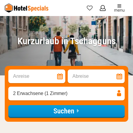
menu
Meine
Favoriten
Kurzurlaub in Tschagguns
Anreise
Abreise
2 Erwachsene (1 Zimmer)
Suchen