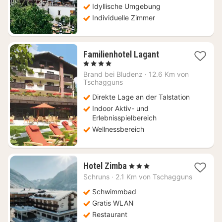
Idyllische Umgebung
Individuelle Zimmer
1
Familienhotel Lagant
Nacht
, 4 Sterne
ab
Brand bei Bludenz
·
12.6 Km von
453,20
Tschagguns
€
Direkte Lage an der Talstation
Indoor Aktiv- und
Erlebnisspielbereich
Wellnessbereich
1
Hotel Zimba
, 3 Sterne
Nacht
Schruns
·
2.1 Km von Tschagguns
ab
222,01
Schwimmbad
€
Gratis WLAN
Restaurant