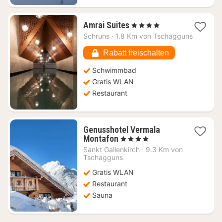
1
Amrai Suites
, 4 Sterne
Nacht
Schruns
·
1.8 Km von Tschagguns
ab
247,15
Rabatt freischalten
€
Schwimmbad
Gratis WLAN
Restaurant
Genusshotel Vermala
1
Montafon
, 4 Sterne
Nacht
Sankt Gallenkirch
·
9.3 Km von
ab
Tschagguns
229,09
Gratis WLAN
€
Restaurant
Sauna