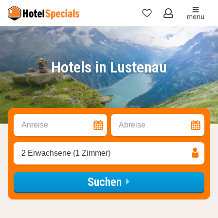
menu
Meine
Favoriten
Hotels in Lustenau
Anreise
Abreise
2 Erwachsene (1 Zimmer)
Suchen