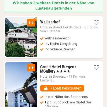
Wir haben 2 weitere Hotels in der Nähe von
Lustenau gefunden
1
Walliserhof
8.5
Nacht
Hotel in
Brand bei Bludenz
·
35.6 Km
ab
von Lustenau
177,18
Wellnessbereich
€
Idyllische Umgebung
Individuelle Zimmer
Grand Hotel Bregenz
8.9
2
MGallery
, 4 Sterne
Nächte
Hotel in
Bregenz
·
11 Km von
ab
Lustenau
112,50
€
Rabatt freischalten
In der Nähe des Bodensees
Tipp: Rundblick am Gipfel des
Pfänders