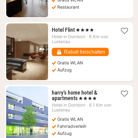
Restaurant
1
Hotel Flint
, 4 Sterne
Nacht
Hotel in
Dornbirn
·
6 Km von
ab
Lustenau
100,91
€
Rabatt freischalten
Gratis WLAN
Aufzug
harry’s home hotel &
1
apartments
, 4 Sterne
Nacht
Hotel in
Dornbirn
·
6.1 Km von
ab
Lustenau
112,91
Gratis WLAN
€
Fahrradverleih
Aufzug