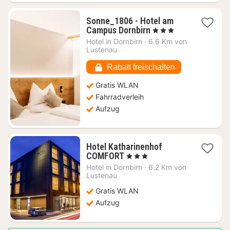
Sonne_1806 - Hotel am
1
Campus Dornbirn
, 3 Sterne
Nacht
Hotel in
Dornbirn
·
6.6 Km von
ab
Lustenau
116,83
€
Rabatt freischalten
Gratis WLAN
Fahrradverleih
Aufzug
Hotel Katharinenhof
1
COMFORT
, 3 Sterne
Nacht
Hotel in
Dornbirn
·
6.2 Km von
ab
Lustenau
83,83
Gratis WLAN
€
Aufzug