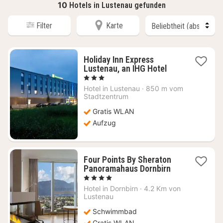
10
Hotels in Lustenau gefunden
Filter
Karte
Holiday Inn Express
1
Lustenau, an IHG Hotel
Nacht
, 3 Sterne
ab
Hotel in
Lustenau
·
850 m vom
107,65
Stadtzentrum
€
Gratis WLAN
Aufzug
Four Points By Sheraton
1
Panoramahaus Dornbirn
Nacht
, 4 Sterne
ab
Hotel in
Dornbirn
·
4.2 Km von
130,60
Lustenau
€
Schwimmbad
Gratis WLAN