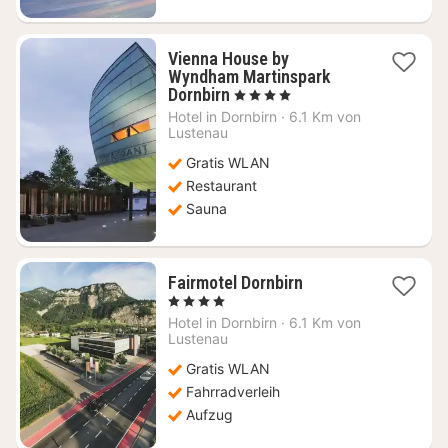
Vienna House by
Wyndham Martinspark
1
Dornbirn
, 4 Sterne
Nacht
Hotel in
Dornbirn
·
6.1 Km von
ab
Lustenau
111,07
Gratis WLAN
€
Restaurant
Sauna
1
Fairmotel Dornbirn
Nacht
, 4 Sterne
ab
Hotel in
Dornbirn
·
6.1 Km von
94,89
Lustenau
€
Gratis WLAN
Fahrradverleih
Aufzug