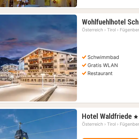
Wohlfuehlhotel Sch
Österreich
›
Tirol
›
Fügenbe
Schwimmbad
Vorheriges Bild
Nächstes Bild
Gratis WLAN
Restaurant
1
Hotel Waldfriede
, 4
N
Österreich
›
Tirol
›
Fügenbe
a
2