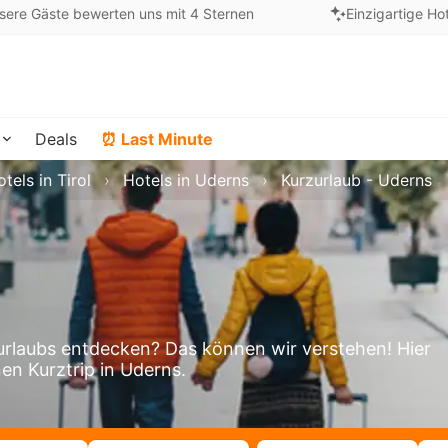
sere Gäste bewerten uns mit 4 Sternen
Einzigartige Ho
Deals
⏰ Last Minute
tels in Tirol
Hotels in Uderns
Kurzurlaub - Uderns
rlaubs entdecken? Das können wir verstehen! Hier
nen Kurztrip in Uderns.