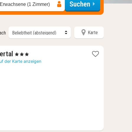
Suchen
 Erwachsene (1 Zimmer)
Karte
nach
1
ertal
, 3 Sterne
Nacht
uf der Karte anzeigen
ab
111
€