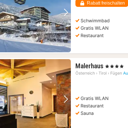
Rabatt freischalten
€
Vorheriges Bild
Nächstes Bild
Schwimmbad
Gratis WLAN
Restaurant
1
Malerhaus
, 4 Sterne
Nacht
Österreich
›
Tirol
›
Fügen
Au
ab
240,45
€
Gratis WLAN
Vorheriges Bild
Nächstes Bild
Restaurant
Sauna