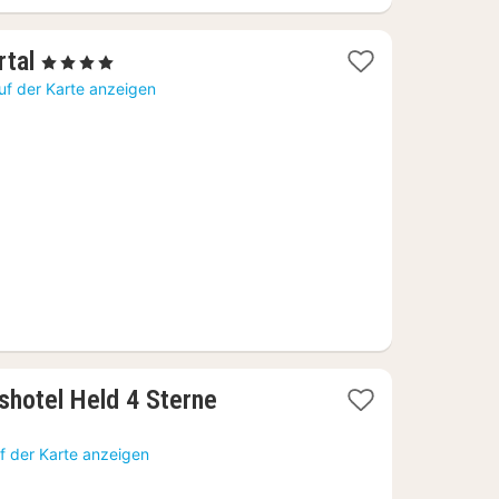
1
rtal
, 4 Sterne
Nacht
uf der Karte anzeigen
ab
295,45
€
shotel Held 4 Sterne
f der Karte anzeigen