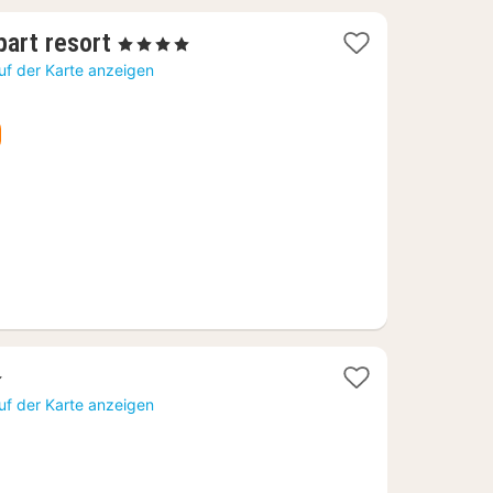
1
art resort
, 4 Sterne
Nacht
uf der Karte anzeigen
ab
246,37
€
uf der Karte anzeigen
8