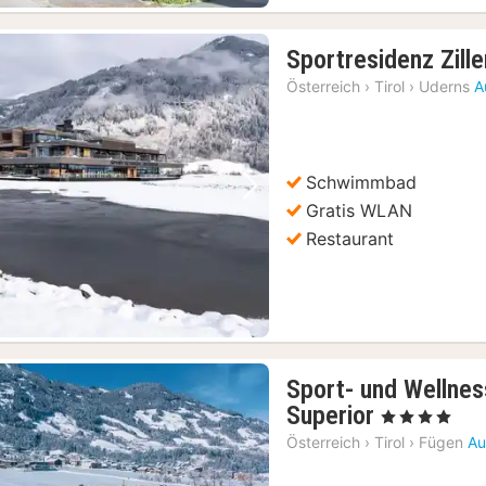
Sportresidenz Zille
Österreich
›
Tirol
›
Uderns
A
Schwimmbad
Vorheriges Bild
Nächstes Bild
Gratis WLAN
Restaurant
Sport- und Wellnes
1
Superior
, 4 Sterne
Nacht
Österreich
›
Tirol
›
Fügen
Au
ab