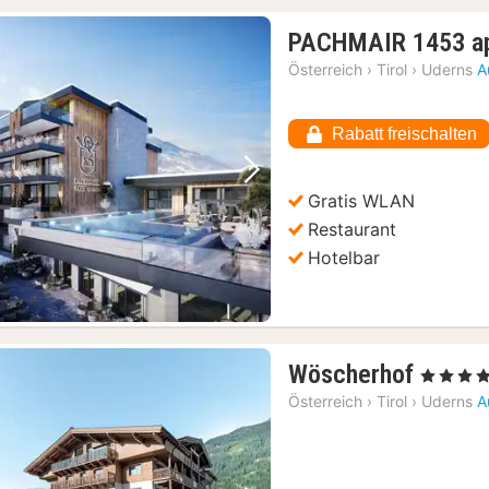
PACHMAIR 1453 ap
Österreich
›
Tirol
›
Uderns
A
Rabatt freischalten
Vorheriges Bild
Nächstes Bild
Gratis WLAN
Restaurant
Hotelbar
1
Wöscherhof
, 4 Sterne
Nacht
Österreich
›
Tirol
›
Uderns
A
ab
192,3
€