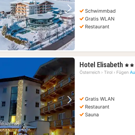
313,92
€
Schwimmbad
Vorheriges Bild
Nächstes Bild
Gratis WLAN
Restaurant
1
Hotel Elisabeth
, 4 St
Nac
Österreich
›
Tirol
›
Fügen
Au
ab
196
€
Gratis WLAN
Vorheriges Bild
Nächstes Bild
Restaurant
Sauna