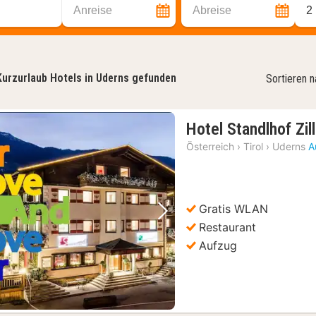
Anreise
Abreise
2
Kurzurlaub Hotels in Uderns gefunden
Sortieren 
Hotel Standlhof Zill
Österreich
›
Tirol
›
Uderns
A
Gratis WLAN
Vorheriges Bild
Nächstes Bild
Restaurant
Aufzug