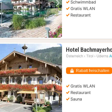
Schwimmbad
Vorheriges Bild
Nächstes Bild
Gratis WLAN
Restaurant
Hotel Bachmayerh
Österreich
›
Tirol
›
Uderns
A
Rabatt freischalten
Vorheriges Bild
Nächstes Bild
Gratis WLAN
Restaurant
Sauna