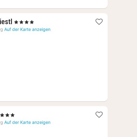
1
iestl
, 4 Sterne
Nacht
rg
Auf der Karte anzeigen
ab
270,82
€
 Sterne
acht
rg
Auf der Karte anzeigen
b
01,34