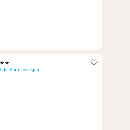
erne
ht
f der Karte anzeigen
,36