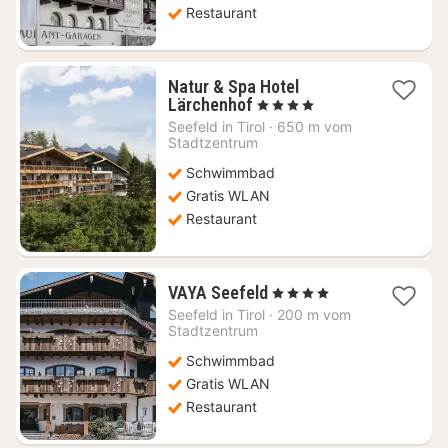
Restaurant
Natur & Spa Hotel
1
Lärchenhof
, 4 Sterne
Nacht
Seefeld in Tirol
·
650 m vom
ab
Stadtzentrum
232,50
Schwimmbad
€
Gratis WLAN
Restaurant
1
VAYA Seefeld
, 4 Sterne
Nacht
Seefeld in Tirol
·
200 m vom
ab
Stadtzentrum
176,93
Schwimmbad
€
Gratis WLAN
Restaurant