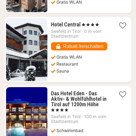
Gratis WLAN
1
Hotel Central
, 4 Sterne
Nacht
Seefeld in Tirol
·
0 m vom
ab
Stadtzentrum
170,18
€
Rabatt freischalten
Gratis WLAN
Restaurant
Sauna
Das Hotel Eden - Das
Aktiv- & Wohlfühlhotel in
1
Tirol auf 1200m Höhe
Nacht
, 4 Sterne
ab
Seefeld in Tirol
·
100 m vom
193,63
Stadtzentrum
€
Schwimmbad