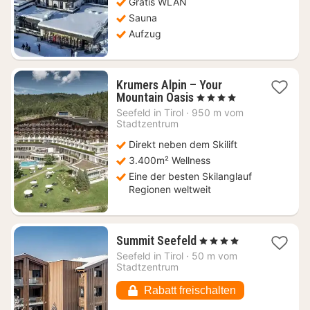
Gratis WLAN
Sauna
Aufzug
Krumers Alpin – Your
1
Mountain Oasis
, 4 Sterne
Nacht
Seefeld in Tirol
·
950 m vom
ab
Stadtzentrum
304
Direkt neben dem Skilift
€
3.400m² Wellness
Eine der besten Skilanglauf
Regionen weltweit
1
Summit Seefeld
, 4 Sterne
Nacht
Seefeld in Tirol
·
50 m vom
ab
Stadtzentrum
224,18
€
Rabatt freischalten