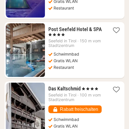
Gratis WLAN
Restaurant
Post Seefeld Hotel & SPA
1
, 4 Sterne
Nacht
Seefeld in Tirol
·
150 m vom
ab
Stadtzentrum
220,50
Schwimmbad
€
Gratis WLAN
Restaurant
1
Das Kaltschmid
, 4 Sterne
Nacht
Seefeld in Tirol
·
100 m vom
ab
Stadtzentrum
136,43
€
Rabatt freischalten
Schwimmbad
Gratis WLAN