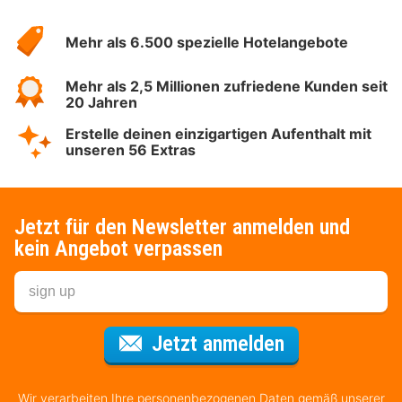
Über
Hotelspecials
Mehr als 6.500 spezielle Hotelangebote
Mehr als 2,5 Millionen zufriedene Kunden seit
20 Jahren
Erstelle deinen einzigartigen Aufenthalt mit
unseren 56 Extras
Jetzt für den Newsletter anmelden und
kein Angebot verpassen
Für den Newsl
Jetzt anmelden
Wir verarbeiten Ihre personenbezogenen Daten gemäß unserer