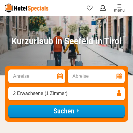
menu
Meine
Favoriten
Kurzurlaub in Seefeld in Tirol
Anreise
Abreise
2 Erwachsene (1 Zimmer)
Suchen