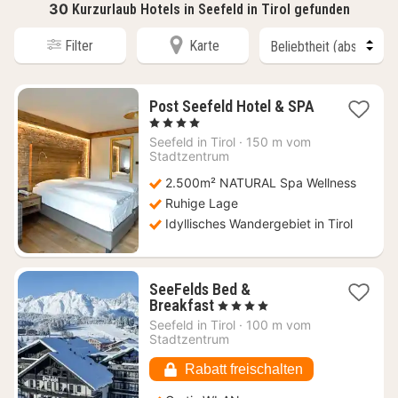
30
Kurzurlaub Hotels in Seefeld in Tirol gefunden
Filter
Karte
Post Seefeld Hotel & SPA
1
, 4 Sterne
Nacht
Seefeld in Tirol
·
150 m vom
ab
Stadtzentrum
311
2.500m² NATURAL Spa Wellness
€
Ruhige Lage
Idyllisches Wandergebiet in Tirol
SeeFelds Bed &
1
Breakfast
, 4 Sterne
Nacht
Seefeld in Tirol
·
100 m vom
ab
Stadtzentrum
135,29
€
Rabatt freischalten