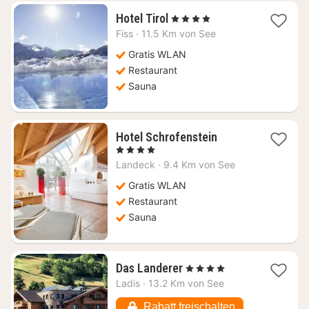
1
Hotel Tirol
, 4 Sterne
Nacht
Fiss
·
11.5 Km von See
ab
226,20
Gratis WLAN
€
Restaurant
Sauna
1
Hotel Schrofenstein
Nacht
, 4 Sterne
ab
Landeck
·
9.4 Km von See
118,18
€
Gratis WLAN
Restaurant
Sauna
1
Das Landerer
, 4 Sterne
Nacht
Ladis
·
13.2 Km von See
ab
190
Rabatt freischalten