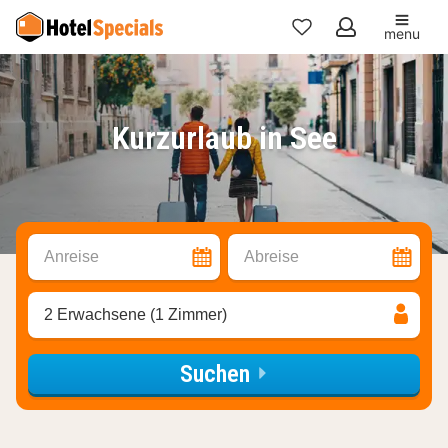
menu
Meine
Favoriten
Kurzurlaub in See
Anreise
Abreise
2 Erwachsene (1 Zimmer)
Suchen