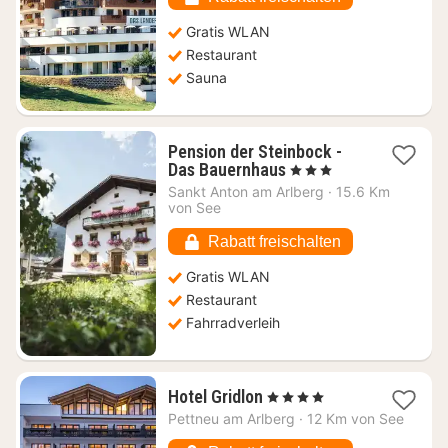
€
Gratis WLAN
Restaurant
Sauna
Pension der Steinbock -
1
Das Bauernhaus
, 3 Sterne
Nacht
Sankt Anton am Arlberg
·
15.6 Km
ab
von See
81,82
€
Rabatt freischalten
Gratis WLAN
Restaurant
Fahrradverleih
1
Hotel Gridlon
, 4 Sterne
Nacht
Pettneu am Arlberg
·
12 Km von See
ab