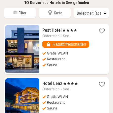
10
Kurzurlaub Hotels in See gefunden
Filter
Karte
1
Post Hotel
, 4 Sterne
Nacht
Österreich
›
See
ab
211,37
Rabatt freischalten
€
Gratis WLAN
Restaurant
Sauna
1
Hotel Lenz
, 4 Sterne
Nacht
Österreich
›
See
ab
124,24
Gratis WLAN
€
Restaurant
Sauna