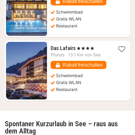
283,81
Rabatt freischalten
€
Schwimmbad
Gratis WLAN
Restaurant
1
Das Lafairs
, 4 Sterne
Nacht
Pfunds
·
13.1 Km von See
ab
146,62
Rabatt freischalten
€
Schwimmbad
Gratis WLAN
Restaurant
Spontaner Kurzurlaub in See – raus aus
dem Alltag