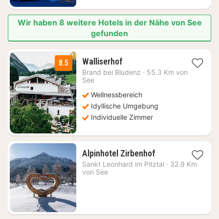
Wir haben 8 weitere Hotels in der Nähe von See
gefunden
1
Walliserhof
8.5
Nacht
Brand bei Bludenz
·
55.3 Km von
ab
See
177,18
Wellnessbereich
€
Idyllische Umgebung
Individuelle Zimmer
2
Alpinhotel Zirbenhof
Nächte
Sankt Leonhard im Pitztal
·
32.9 Km
ab
von See
144,90
€