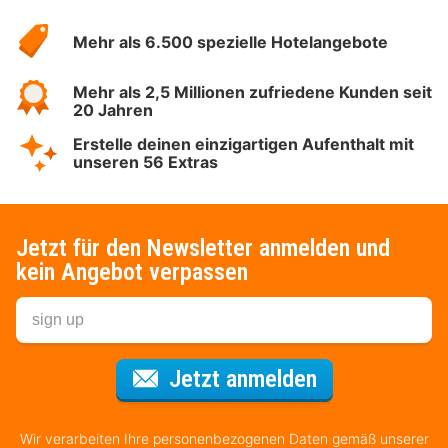
Hotelspecials
Mehr als 6.500 spezielle Hotelangebote
Mehr als 2,5 Millionen zufriedene Kunden seit
20 Jahren
Erstelle deinen einzigartigen Aufenthalt mit
unseren 56 Extras
Jetzt für den Newsletter anmelden und
kein Angebot verpassen
Für den Newsl
Jetzt anmelden
Wir verarbeiten Ihre personenbezogenen Daten gemäß unserer