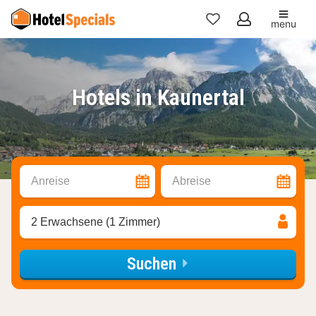
menu
Meine
Favoriten
Hotels in Kaunertal
Anreise
Abreise
2 Erwachsene (1 Zimmer)
Suchen