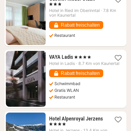
Nacht
, 3 Sterne
ab
Hotel in
Ried im Oberinntal
·
7.8 Km
124,44
von Kaunertal
€
Rabatt freischalten
Restaurant
1
VAYA Ladis
, 4 Sterne
Nacht
Hotel in
Ladis
·
8.7 Km von Kaunertal
ab
203,18
Rabatt freischalten
€
Schwimmbad
Gratis WLAN
Restaurant
1
Hotel Alpenroyal Jerzens
Nacht
, 4 Sterne
ab
Hotel in
Jerzens
·
13.4 Km von