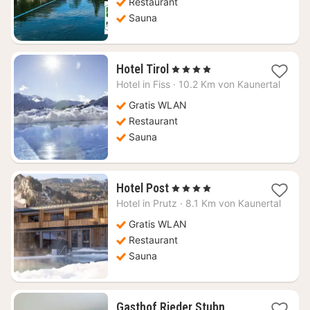
Restaurant
Sauna
1
Hotel Tirol
, 4 Sterne
Nacht
Hotel in
Fiss
·
10.2 Km von Kaunertal
ab
226,20
Gratis WLAN
€
Restaurant
Sauna
1
Hotel Post
, 4 Sterne
Nacht
Hotel in
Prutz
·
8.1 Km von Kaunertal
ab
169,36
Gratis WLAN
€
Restaurant
Sauna
1
Gasthof Rieder Stubn