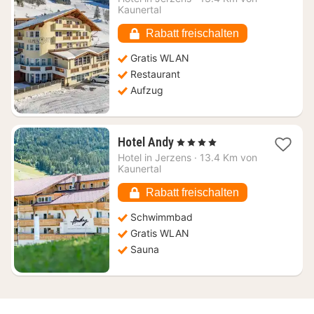
126,82
Kaunertal
€
Rabatt freischalten
Gratis WLAN
Restaurant
Aufzug
1
Hotel Andy
, 4 Sterne
Nacht
Hotel in
Jerzens
·
13.4 Km von
ab
Kaunertal
152,15
€
Rabatt freischalten
Schwimmbad
Gratis WLAN
Sauna