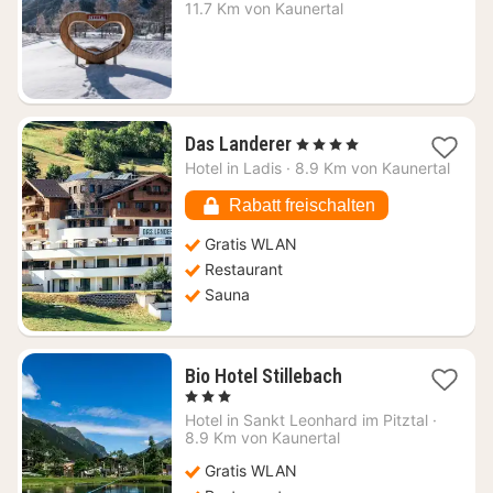
ab
11.7 Km von Kaunertal
144,90
€
1
Das Landerer
, 4 Sterne
Nacht
Hotel in
Ladis
·
8.9 Km von Kaunertal
ab
190
Rabatt freischalten
€
Gratis WLAN
Restaurant
Sauna
1
Bio Hotel Stillebach
Nacht
, 3 Sterne
ab
Hotel in
Sankt Leonhard im Pitztal
·
210,91
8.9 Km von Kaunertal
€
Gratis WLAN