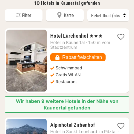
10
Hotels in Kaunertal gefunden
Filter
Karte
1
Hotel Lärchenhof
, 3 Sterne
Nacht
Hotel in
Kaunertal
·
150 m vom
ab
Stadtzentrum
97,94
€
Rabatt freischalten
Schwimmbad
Gratis WLAN
Restaurant
Wir haben 9 weitere Hotels in der Nähe von
Kaunertal gefunden
2
Alpinhotel Zirbenhof
Nächte
Hotel in
Sankt Leonhard im Pitztal
·