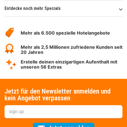
Entdecke noch mehr Specials
Über
Hotelspecials
Mehr als 6.500 spezielle Hotelangebote
Mehr als 2,5 Millionen zufriedene Kunden seit
20 Jahren
Erstelle deinen einzigartigen Aufenthalt mit
unseren 56 Extras
Jetzt für den Newsletter anmelden und
kein Angebot verpassen