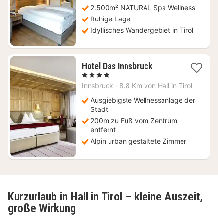
311
2.500m² NATURAL Spa Wellness
€
Ruhige Lage
Idyllisches Wandergebiet in Tirol
2
Hotel Das Innsbruck
Nächte
, 4 Sterne
ab
Innsbruck
·
8.8 Km von Hall in Tirol
202,50
€
Ausgiebigste Wellnessanlage der
Stadt
200m zu Fuß vom Zentrum
entfernt
Alpin urban gestaltete Zimmer
Kurzurlaub in Hall in Tirol – kleine Auszeit,
große Wirkung