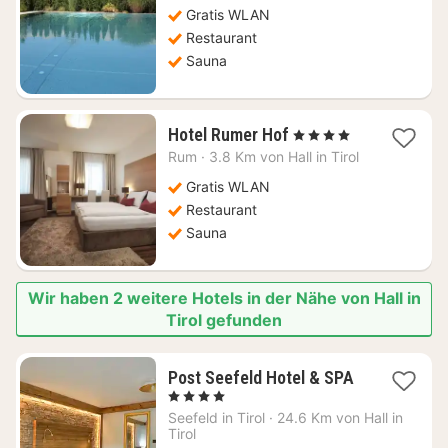
151,78
Gratis WLAN
€
Restaurant
Sauna
1
Hotel Rumer Hof
, 4 Sterne
Nacht
Rum
·
3.8 Km von Hall in Tirol
ab
109,09
Gratis WLAN
€
Restaurant
Sauna
Wir haben 2 weitere Hotels in der Nähe von Hall in
Tirol gefunden
Post Seefeld Hotel & SPA
1
, 4 Sterne
Nacht
Seefeld in Tirol
·
24.6 Km von Hall in
ab
Tirol