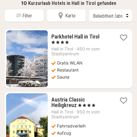
10
Kurzurlaub Hotels in Hall in Tirol gefunden
Filter
Karte
1
Parkhotel Hall in Tirol
Nacht
, 4 Sterne
ab
Hall in Tirol
·
450 m vom
118,70
Stadtzentrum
€
Gratis WLAN
Restaurant
Sauna
Austria Classic
1
Heiligkreuz
, 4 Sterne
Nacht
Hall in Tirol
·
950 m vom
ab
Stadtzentrum
110,89
Fahrradverleih
€
Aufzug