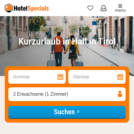
menu
Meine
Favoriten
Kurzurlaub in Hall in Tirol
Anreise
Abreise
2 Erwachsene (1 Zimmer)
Suchen