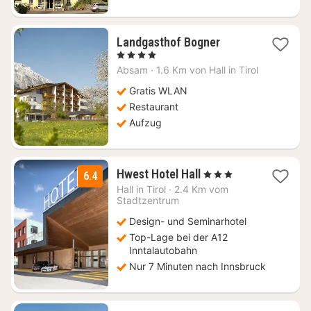
1
Landgasthof Bogner
Nacht
, 4 Sterne
ab
Absam
·
1.6 Km von Hall in Tirol
214,12
€
Gratis WLAN
Restaurant
Aufzug
1
Hwest Hotel Hall
, 3 Sterne
6.4
Nacht
Hall in Tirol
·
2.4 Km vom
ab
Stadtzentrum
89
Design- und Seminarhotel
€
Top-Lage bei der A12
Inntalautobahn
Nur 7 Minuten nach Innsbruck