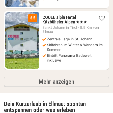
COOEE alpin Hotel
8.5
1
Kitzbüheler Alpen
, 3 Sterne
Nacht
Sankt Johann in Tirol
·
8.9 Km von
ab
Ellmau
84,60
Zentrale Lage in St. Johann
€
Skifahren im Winter & Wandern im
Sommer
Eintritt Panorama Badewelt
inklusive
Ergebnisse
Mehr anzeigen
Dein Kurzurlaub in Ellmau: spontan
entspannen oder was erleben