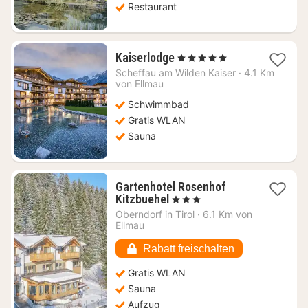
Restaurant
1
Kaiserlodge
, 5 Sterne
Nacht
Scheffau am Wilden Kaiser
·
4.1 Km
ab
von Ellmau
726,59
Schwimmbad
€
Gratis WLAN
Sauna
Gartenhotel Rosenhof
1
Kitzbuehel
, 3 Sterne
Nacht
Oberndorf in Tirol
·
6.1 Km von
ab
Ellmau
109,18
€
Rabatt freischalten
Gratis WLAN
Sauna
Aufzug