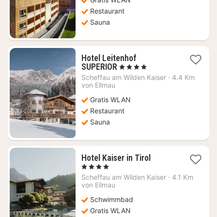
121,82
€
Restaurant
Sauna
Hotel Leitenhof
1
SUPERIOR
, 4 Sterne
Nacht
Scheffau am Wilden Kaiser
·
4.4 Km
ab
von Ellmau
280,97
Gratis WLAN
€
Restaurant
Sauna
1
Hotel Kaiser in Tirol
Nacht
, 4 Sterne
ab
Scheffau am Wilden Kaiser
·
4.1 Km
435,04
von Ellmau
€
Schwimmbad
Gratis WLAN