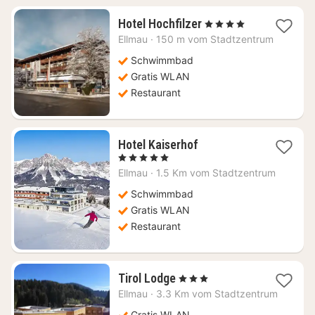
1
Hotel Hochfilzer
, 4 Sterne
Nacht
Ellmau
·
150 m vom Stadtzentrum
ab
225,82
Schwimmbad
€
Gratis WLAN
Restaurant
1
Hotel Kaiserhof
Nacht
, 5 Sterne
ab
Ellmau
·
1.5 Km vom Stadtzentrum
427,27
€
Schwimmbad
Gratis WLAN
Restaurant
1
Tirol Lodge
, 3 Sterne
Nacht
Ellmau
·
3.3 Km vom Stadtzentrum
ab
Gratis WLAN