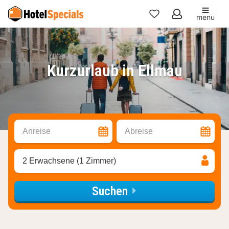
menu
Meine
Favoriten
Kurzurlaub in Ellmau
Anreise
Abreise
2 Erwachsene (1 Zimmer)
Suchen