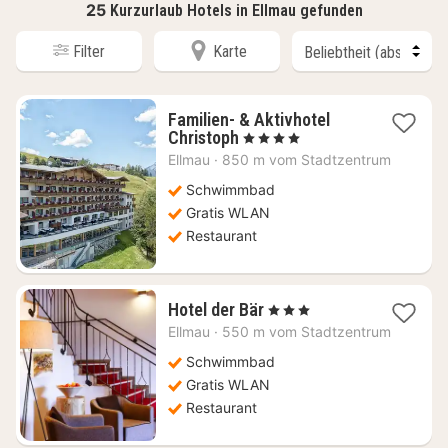
25
Kurzurlaub Hotels in Ellmau gefunden
Filter
Karte
Familien- & Aktivhotel
1
Christoph
, 4 Sterne
Nacht
Ellmau
·
850 m vom Stadtzentrum
ab
353,18
Schwimmbad
€
Gratis WLAN
Restaurant
1
Hotel der Bär
, 3 Sterne
Nacht
Ellmau
·
550 m vom Stadtzentrum
ab
385,78
Schwimmbad
€
Gratis WLAN
Restaurant