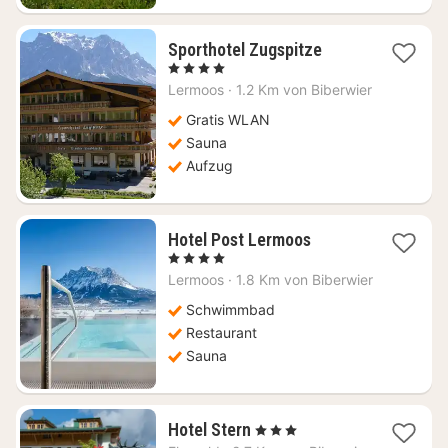
1
Sporthotel Zugspitze
Nacht
, 4 Sterne
ab
Lermoos
·
1.2 Km von Biberwier
154,55
€
Gratis WLAN
Sauna
Aufzug
1
Hotel Post Lermoos
Nacht
, 4 Sterne
ab
Lermoos
·
1.8 Km von Biberwier
492,73
€
Schwimmbad
Restaurant
Sauna
1
Hotel Stern
, 3 Sterne
Nacht