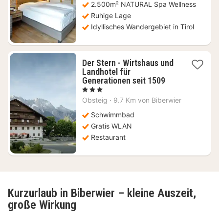
2.500m² NATURAL Spa Wellness
€
Ruhige Lage
Idyllisches Wandergebiet in Tirol
Der Stern - Wirtshaus und
Landhotel für
1
Generationen seit 1509
Nacht
, 3 Sterne
ab
Obsteig
·
9.7 Km von Biberwier
152,73
€
Schwimmbad
Gratis WLAN
Restaurant
Kurzurlaub in Biberwier – kleine Auszeit,
große Wirkung