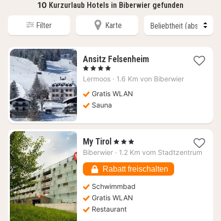
10
Kurzurlaub Hotels in Biberwier gefunden
Filter
Karte
1
Ansitz Felsenheim
Nacht
, 4 Sterne
ab
Lermoos
·
1.6 Km von Biberwier
210
€
Gratis WLAN
Sauna
1
My Tirol
, 3 Sterne
Nacht
Biberwier
·
1.2 Km vom Stadtzentrum
ab
112,50
Rabatt freischalten
€
Schwimmbad
Gratis WLAN
Restaurant