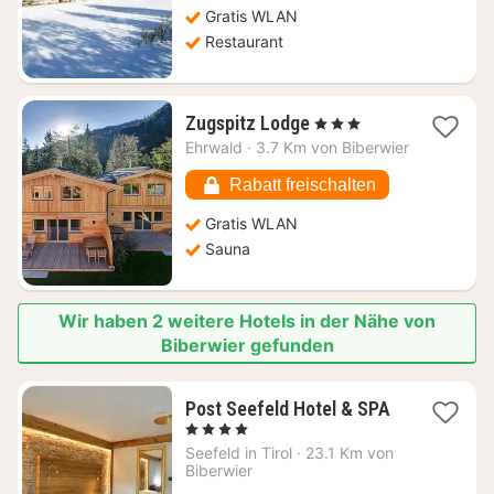
Gratis WLAN
Restaurant
1
Zugspitz Lodge
, 3 Sterne
Nacht
Ehrwald
·
3.7 Km von Biberwier
ab
175
Rabatt freischalten
€
Gratis WLAN
Sauna
Wir haben 2 weitere Hotels in der Nähe von
Biberwier gefunden
Post Seefeld Hotel & SPA
1
, 4 Sterne
Nacht
Seefeld in Tirol
·
23.1 Km von
ab
Biberwier
311