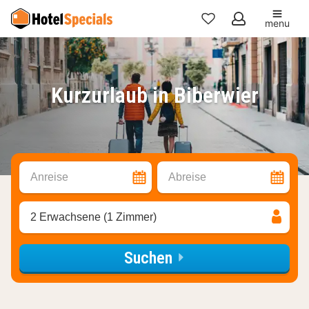
menu
Meine
Favoriten
Kurzurlaub in Biberwier
Anreise
Abreise
2 Erwachsene (1 Zimmer)
Suchen