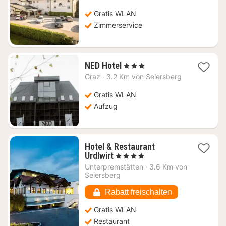
ab
100,27
Gratis WLAN
€
Zimmerservice
1
NED Hotel
, 3 Sterne
Nacht
Graz
·
3.2 Km von Seiersberg
ab
62,03
Gratis WLAN
€
Aufzug
Hotel & Restaurant
1
Urdlwirt
, 4 Sterne
Nacht
Unterpremstätten
·
3.6 Km von
ab
Seiersberg
87,54
€
Rabatt freischalten
Gratis WLAN
Restaurant