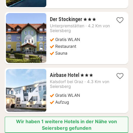
1
Der Stockinger
, 3 Sterne
Nacht
Unterpremstätten
·
4.2 Km von
ab
Seiersberg
115,82
Gratis WLAN
€
Restaurant
Sauna
1
Airbase Hotel
, 3 Sterne
Nacht
Kalsdorf bei Graz
·
4.3 Km von
ab
Seiersberg
97,92
Gratis WLAN
€
Aufzug
Wir haben 1 weitere Hotels in der Nähe von
Seiersberg gefunden