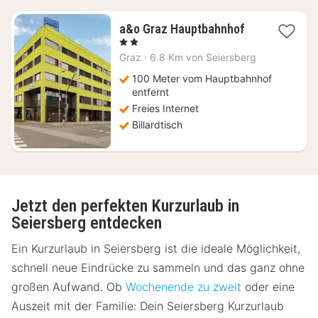
2
a&o Graz Hauptbahnhof
Nächte
, 2 Sterne
ab
Graz
·
6.8 Km von Seiersberg
66,04
€
100 Meter vom Hauptbahnhof
entfernt
Freies Internet
Billardtisch
Jetzt den perfekten Kurzurlaub in
Seiersberg entdecken
Ein Kurzurlaub in Seiersberg ist die ideale Möglichkeit,
schnell neue Eindrücke zu sammeln und das ganz ohne
großen Aufwand. Ob
Wochenende zu zweit
oder eine
Auszeit mit der Familie: Dein Seiersberg Kurzurlaub