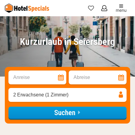
menu
Meine
Favoriten
Kurzurlaub in Seiersberg
Anreise
Abreise
2 Erwachsene (1 Zimmer)
Suchen