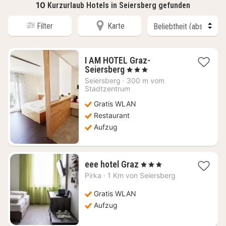
10
Kurzurlaub Hotels in Seiersberg gefunden
Filter
Karte
I AM HOTEL Graz-
1
Seiersberg
, 3 Sterne
Nacht
Seiersberg
·
300 m vom
ab
Stadtzentrum
62,73
Gratis WLAN
€
Restaurant
Aufzug
1
eee hotel Graz
, 3 Sterne
Nacht
Pirka
·
1 Km von Seiersberg
ab
58,37
Gratis WLAN
€
Aufzug