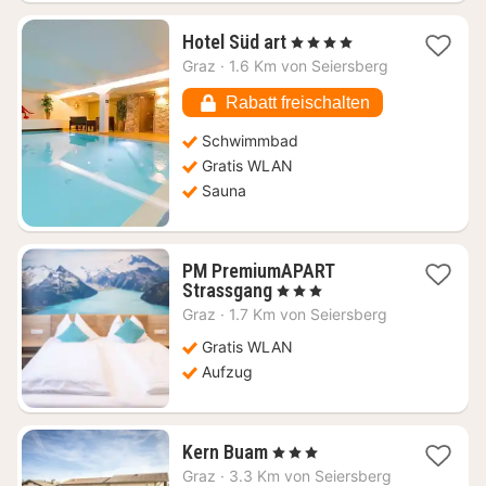
1
Hotel Süd art
, 4 Sterne
Nacht
Graz
·
1.6 Km von Seiersberg
ab
89,18
Rabatt freischalten
€
Schwimmbad
Gratis WLAN
Sauna
PM PremiumAPART
1
Strassgang
, 3 Sterne
Nacht
Graz
·
1.7 Km von Seiersberg
ab
80,07
Gratis WLAN
€
Aufzug
1
Kern Buam
, 3 Sterne
Nacht
Graz
·
3.3 Km von Seiersberg