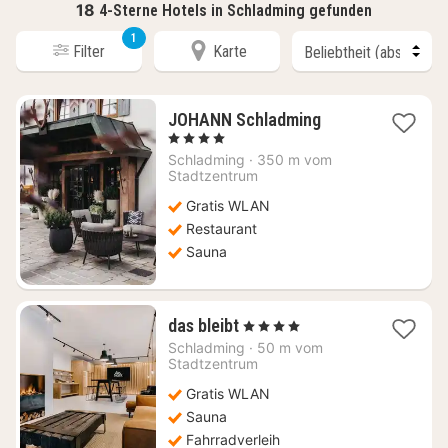
18
4-Sterne Hotels in Schladming gefunden
1
Filter
Karte
1
JOHANN Schladming
Nacht
, 4 Sterne
ab
Schladming
·
350 m vom
315,71
Stadtzentrum
€
Gratis WLAN
Restaurant
Sauna
1
das bleibt
, 4 Sterne
Nacht
Schladming
·
50 m vom
ab
Stadtzentrum
235,48
Gratis WLAN
€
Sauna
Fahrradverleih