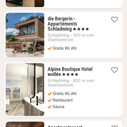
die Bergerin -
Appartements
1
Schladming
, 4 Sterne
Nacht
Schladming
·
350 m vom
ab
Stadtzentrum
187,50
Gratis WLAN
€
Alpine Boutique Hotel
1
wollée
, 4 Sterne
Nacht
Schladming
·
800 m vom
ab
Stadtzentrum
182,66
Gratis WLAN
€
Restaurant
Sauna