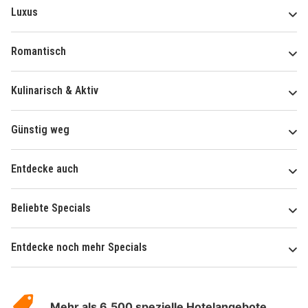
Luxus
Romantisch
Kulinarisch & Aktiv
Günstig weg
Entdecke auch
Beliebte Specials
Entdecke noch mehr Specials
Über
Hotelspecials
Mehr als 6.500 spezielle Hotelangebote