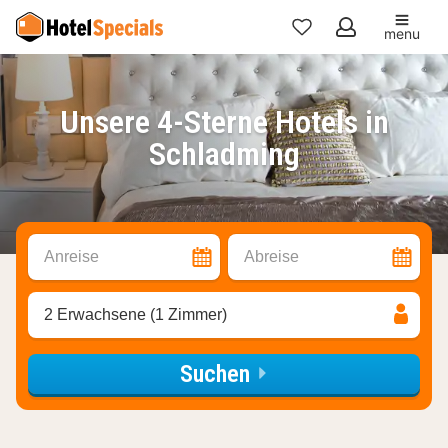
menu
Meine
Favoriten
Unsere 4-Sterne Hotels in
Schladming
Anreise
Abreise
2 Erwachsene (1 Zimmer)
Suchen