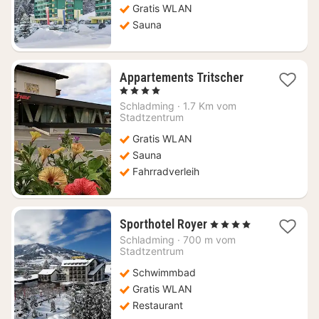
Gratis WLAN
Sauna
1
Appartements Tritscher
Nacht
, 4 Sterne
ab
Schladming
·
1.7 Km vom
184,58
Stadtzentrum
€
Gratis WLAN
Sauna
Fahrradverleih
1
Sporthotel Royer
, 4 Sterne
Nacht
Schladming
·
700 m vom
ab
Stadtzentrum
219,43
Schwimmbad
€
Gratis WLAN
Restaurant