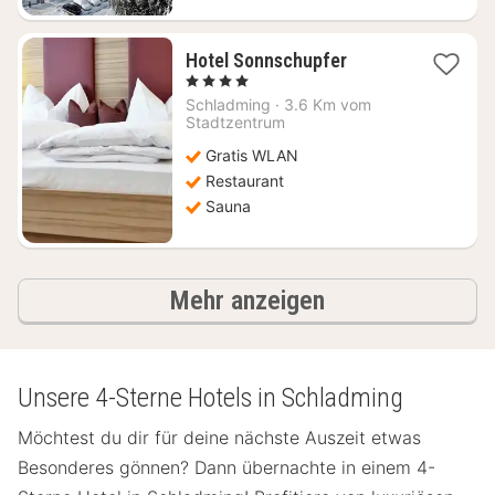
1
Hotel Sonnschupfer
Nacht
, 4 Sterne
ab
Schladming
·
3.6 Km vom
142,73
Stadtzentrum
€
Gratis WLAN
Restaurant
Sauna
Ergebnisse
Mehr anzeigen
Unsere 4-Sterne Hotels in Schladming
Möchtest du dir für deine nächste Auszeit etwas
Besonderes gönnen? Dann übernachte in einem 4-