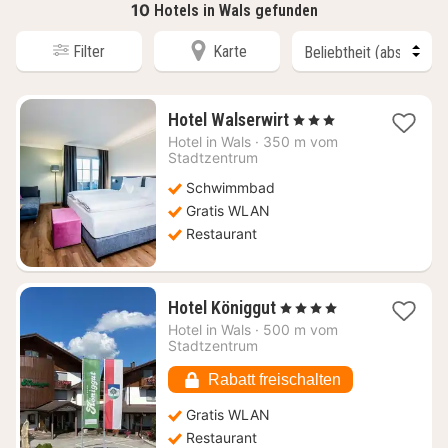
10
Hotels in Wals gefunden
Filter
Karte
1
Hotel Walserwirt
, 3 Sterne
Nacht
Hotel in
Wals
·
350 m vom
ab
Stadtzentrum
145,45
Schwimmbad
€
Gratis WLAN
Restaurant
1
Hotel Königgut
, 4 Sterne
Nacht
Hotel in
Wals
·
500 m vom
ab
Stadtzentrum
125,25
€
Rabatt freischalten
Gratis WLAN
Restaurant