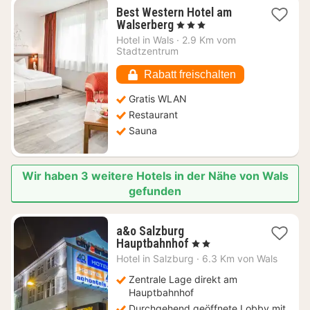
Best Western Hotel am
1
Walserberg
, 3 Sterne
Nacht
Hotel in
Wals
·
2.9 Km vom
ab
Stadtzentrum
99,09
€
Rabatt freischalten
Gratis WLAN
Restaurant
Sauna
Wir haben 3 weitere Hotels in der Nähe von Wals
gefunden
a&o Salzburg
2
Hauptbahnhof
, 2 Sterne
Nächte
Hotel in
Salzburg
·
6.3 Km von Wals
ab
80,95
Zentrale Lage direkt am
€
Hauptbahnhof
Durchgehend geöffnete Lobby mit