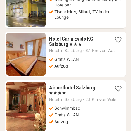
Hotelbar
Tischkicker, Billard, TV in der
Lounge
Hotel Garni Evido KG
1
Salzburg
, 3 Sterne
Nacht
Hotel in
Salzburg
·
6.1 Km von Wals
ab
78,77
Gratis WLAN
€
Aufzug
1
Airporthotel Salzburg
Nacht
, 4 Sterne
ab
Hotel in
Salzburg
·
2.1 Km von Wals
176,36
€
Schwimmbad
Gratis WLAN
Aufzug