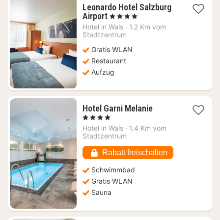
Leonardo Hotel Salzburg
1
Airport
, 4 Sterne
Nacht
Hotel in
Wals
·
1.2 Km vom
ab
Stadtzentrum
118,56
Gratis WLAN
€
Restaurant
Aufzug
1
Hotel Garni Melanie
Nacht
, 4 Sterne
ab
Hotel in
Wals
·
1.4 Km vom
167,27
Stadtzentrum
€
Rabatt freischalten
Schwimmbad
Gratis WLAN
Sauna