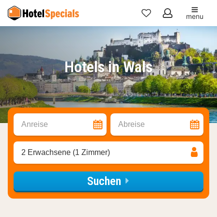
menu
Meine
Favoriten
Hotels in Wals
Anreise
Abreise
2 Erwachsene (1 Zimmer)
Suchen