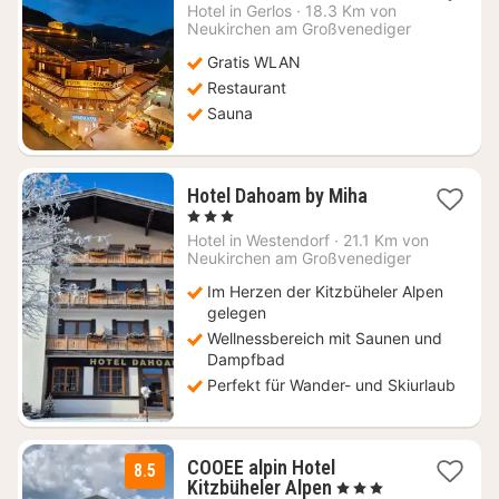
Nacht
Hotel in
Gerlos
·
18.3 Km von
ab
Neukirchen am Großvenediger
180,91
Gratis WLAN
€
Restaurant
Sauna
1
Hotel Dahoam by Miha
Nacht
, 3 Sterne
ab
Hotel in
Westendorf
·
21.1 Km von
92
Neukirchen am Großvenediger
€
Im Herzen der Kitzbüheler Alpen
gelegen
Wellnessbereich mit Saunen und
Dampfbad
Perfekt für Wander- und Skiurlaub
COOEE alpin Hotel
8.5
1
Kitzbüheler Alpen
, 3 Sterne