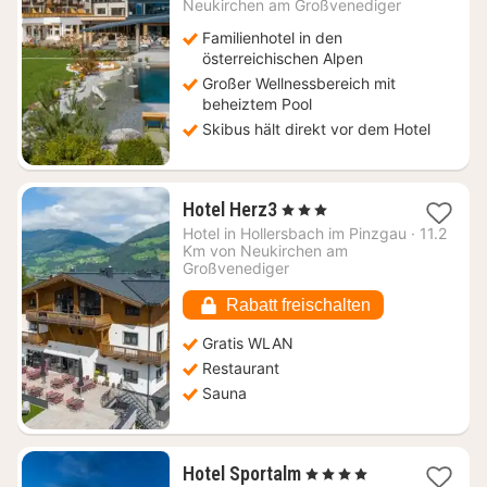
ab
Neukirchen am Großvenediger
227,20
Familienhotel in den
€
österreichischen Alpen
Großer Wellnessbereich mit
beheiztem Pool
Skibus hält direkt vor dem Hotel
1
Hotel Herz3
, 3 Sterne
Nacht
Hotel in
Hollersbach im Pinzgau
·
11.2
ab
Km von Neukirchen am
168,07
Großvenediger
€
Rabatt freischalten
Gratis WLAN
Restaurant
Sauna
1
Hotel Sportalm
, 4 Sterne