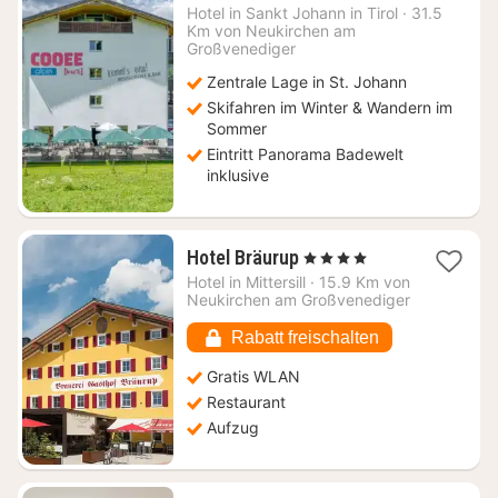
Nacht
Hotel in
Sankt Johann in Tirol
·
31.5
ab
Km von Neukirchen am
84,60
Großvenediger
€
Zentrale Lage in St. Johann
Skifahren im Winter & Wandern im
Sommer
Eintritt Panorama Badewelt
inklusive
1
Hotel Bräurup
, 4 Sterne
Nacht
Hotel in
Mittersill
·
15.9 Km von
ab
Neukirchen am Großvenediger
208,43
€
Rabatt freischalten
Gratis WLAN
Restaurant
Aufzug