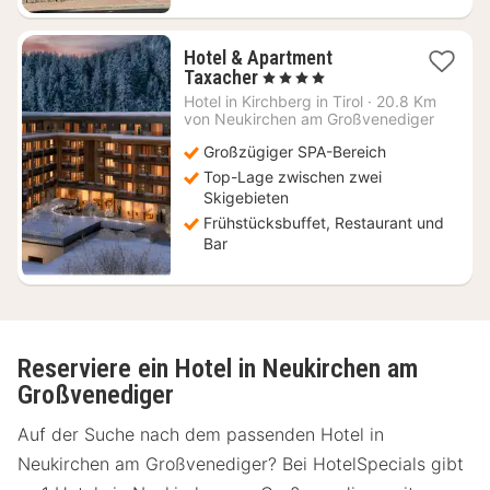
Hotel & Apartment
1
Taxacher
, 4 Sterne
Nacht
Hotel in
Kirchberg in Tirol
·
20.8 Km
ab
von Neukirchen am Großvenediger
160
Großzügiger SPA-Bereich
€
Top-Lage zwischen zwei
Skigebieten
Frühstücksbuffet, Restaurant und
Bar
Reserviere ein Hotel in Neukirchen am
Großvenediger
Auf der Suche nach dem passenden Hotel in
Neukirchen am Großvenediger? Bei HotelSpecials gibt