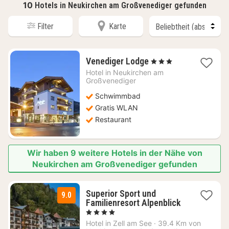
10
Hotels in Neukirchen am Großvenediger gefunden
Filter
Karte
1
Venediger Lodge
, 3 Sterne
Nacht
Hotel in
Neukirchen am
ab
Großvenediger
185,75
Schwimmbad
€
Gratis WLAN
Restaurant
Wir haben 9 weitere Hotels in der Nähe von
Neukirchen am Großvenediger gefunden
Superior Sport und
9.0
Familienresort Alpenblick
2
, 4 Sterne
Nächte
Hotel in
Zell am See
·
39.4 Km von