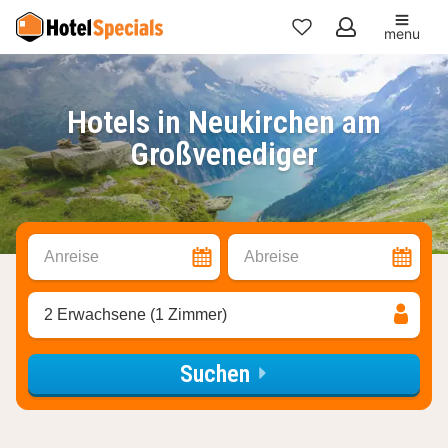
menu
Meine
Favoriten
Hotels in Neukirchen am
Großvenediger
Anreise
Abreise
2 Erwachsene (1 Zimmer)
Suchen