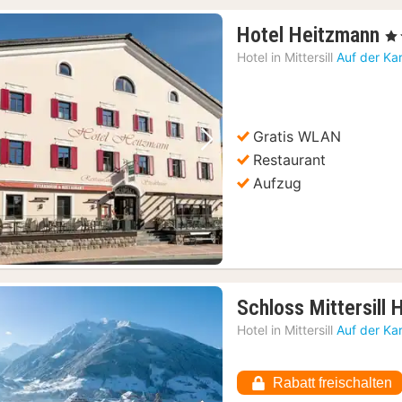
1
Hotel Heitzmann
, 3
N
Hotel in
Mittersill
Auf der Ka
a
1
€
Gratis WLAN
Vorheriges Bild
Nächstes Bild
Restaurant
Aufzug
Schloss Mittersill 
Hotel in
Mittersill
Auf der Ka
Rabatt freischalten