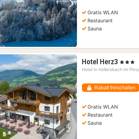
Vorheriges Bild
Nächstes Bild
Gratis WLAN
Restaurant
Sauna
1
Hotel Herz3
, 3 Sterne
Nacht
Hotel in
Hollersbach im Pin
ab
168,0
Rabatt freischalten
€
Vorheriges Bild
Nächstes Bild
Gratis WLAN
Restaurant
Sauna