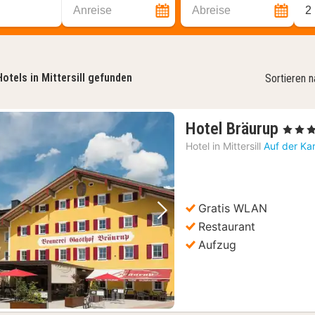
Anreise
Abreise
2
Hotels in Mittersill gefunden
Sortieren 
1
Hotel Bräurup
, 4 Stern
Nach
Hotel in
Mittersill
Auf der Ka
ab
145,
€
Gratis WLAN
Vorheriges Bild
Nächstes Bild
Restaurant
Aufzug