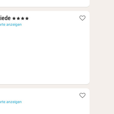
1
iede
, 4 Sterne
Nacht
arte anzeigen
ab
193,11
€
arte anzeigen