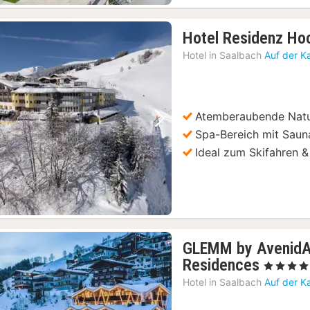
Hotel Residenz Ho
Hotel in
Saalbach
Auf der K
Atemberaubende Nat
Vorheriges Bild
Nächstes Bild
Spa-Bereich mit Saun
Ideal zum Skifahren 
GLEMM by AvenidA 
1
Residences
, 4 Sterne
Nacht
Hotel in
Saalbach
Auf der K
ab