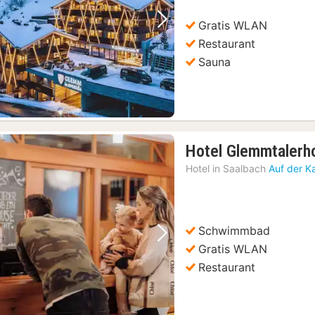
236,32
€
Gratis WLAN
Vorheriges Bild
Nächstes Bild
Restaurant
Sauna
Hotel Glemmtalerh
Hotel in
Saalbach
Auf der K
Schwimmbad
Vorheriges Bild
Nächstes Bild
Gratis WLAN
Restaurant