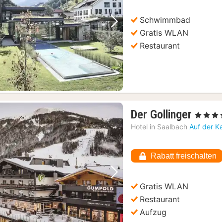
€
Schwimmbad
Vorheriges Bild
Nächstes Bild
Gratis WLAN
Restaurant
1
Der Gollinger
, 4 Sterne
Nach
Hotel in
Saalbach
Auf der K
ab
177,4
Rabatt freischalten
€
Vorheriges Bild
Nächstes Bild
Gratis WLAN
Restaurant
Aufzug