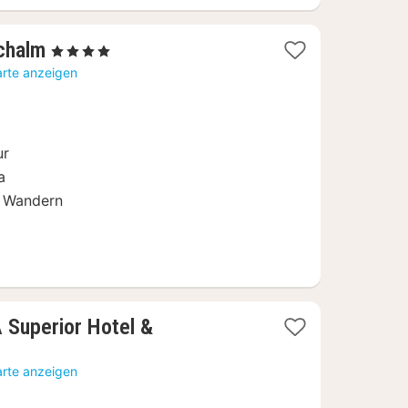
1
chalm
, 4 Sterne
Nacht
arte anzeigen
ab
167,20
€
ur
a
& Wandern
Superior Hotel &
arte anzeigen