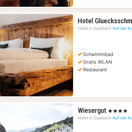
Hotel Gluecksschm
Hotel in
Saalbach
Auf der K
Schwimmbad
Vorheriges Bild
Nächstes Bild
Gratis WLAN
Restaurant
1
Wiesergut
, 4 Sterne
Nacht
Hotel in
Saalbach
Auf der K
ab
451,64