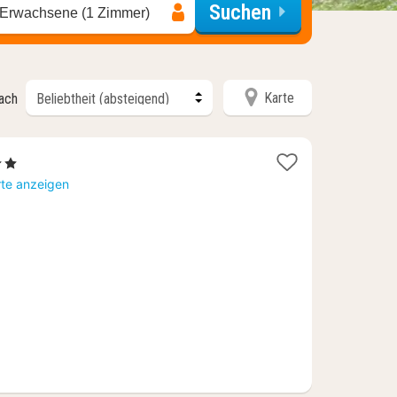
Suchen
 Erwachsene (1 Zimmer)
Karte
nach
e
t
rte anzeigen
03