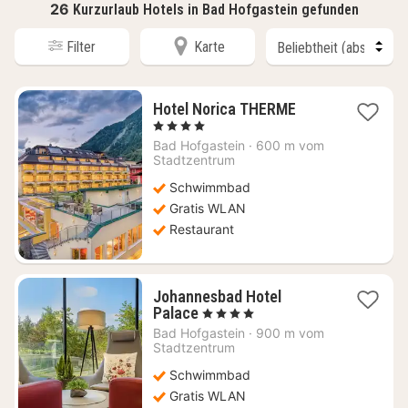
26
Kurzurlaub Hotels in Bad Hofgastein gefunden
Filter
Karte
1
Hotel Norica THERME
Nacht
, 4 Sterne
ab
Bad Hofgastein
·
600 m vom
259,36
Stadtzentrum
€
Schwimmbad
Gratis WLAN
Restaurant
Johannesbad Hotel
1
Palace
, 4 Sterne
Nacht
Bad Hofgastein
·
900 m vom
ab
Stadtzentrum
138,34
Schwimmbad
€
Gratis WLAN