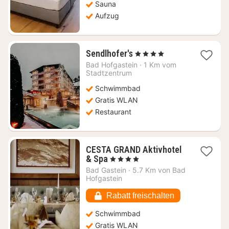
Sauna
Aufzug
1
Sendlhofer's
, 4 Sterne
Nacht
Bad Hofgastein
·
1 Km vom
ab
Stadtzentrum
169,14
Schwimmbad
€
Gratis WLAN
Restaurant
CESTA GRAND Aktivhotel
1
& Spa
, 4 Sterne
Nacht
Bad Gastein
·
5.7 Km von Bad
ab
Hofgastein
130,45
€
Rabatt freischalten
Schwimmbad
Gratis WLAN