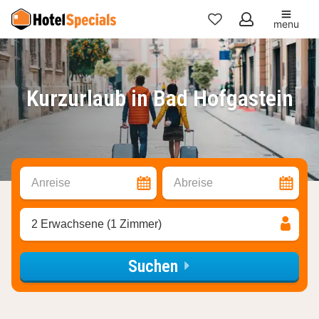
menu
Meine
Favoriten
Kurzurlaub in Bad Hofgastein
Anreise
Abreise
2 Erwachsene (1 Zimmer)
Suchen