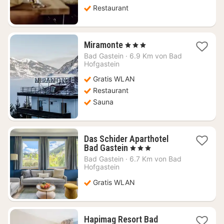
Restaurant
1
Miramonte
, 3 Sterne
Nacht
Bad Gastein
·
6.9 Km von Bad
ab
Hofgastein
124,99
Gratis WLAN
€
Restaurant
Sauna
Das Schider Aparthotel
1
Bad Gastein
, 3 Sterne
Nacht
Bad Gastein
·
6.7 Km von Bad
ab
Hofgastein
105,54
Gratis WLAN
€
Hapimag Resort Bad