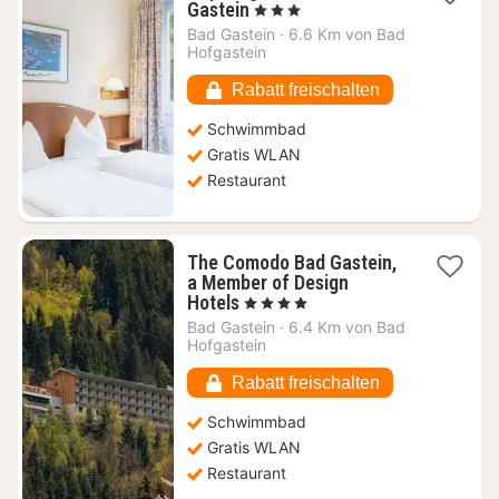
1
Gastein
, 3 Sterne
Nacht
Bad Gastein
·
6.6 Km von Bad
ab
Hofgastein
207,28
€
Rabatt freischalten
Schwimmbad
Gratis WLAN
Restaurant
The Comodo Bad Gastein,
a Member of Design
1
Hotels
, 4 Sterne
Nacht
Bad Gastein
·
6.4 Km von Bad
ab
Hofgastein
184,54
€
Rabatt freischalten
Schwimmbad
Gratis WLAN
Restaurant