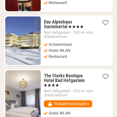
Restaurant
Das Alpenhaus
1
Gasteinertal
, 4 Sterne
Nacht
Bad Hofgastein
·
300 m vom
ab
Stadtzentrum
152,40
Schwimmbad
€
Gratis WLAN
Restaurant
The Storks Boutique
1
Hotel Bad Hofgastein
Nacht
, 4 Sterne
ab
Bad Hofgastein
·
650 m vom
171,08
Stadtzentrum
€
Rabatt freischalten
Gratis WLAN