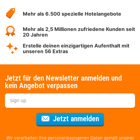
Hotelspecials
Mehr als 6.500 spezielle Hotelangebote
Mehr als 2,5 Millionen zufriedene Kunden seit
20 Jahren
Erstelle deinen einzigartigen Aufenthalt mit
unseren 56 Extras
Jetzt für den Newsletter anmelden und
kein Angebot verpassen
Für den Newsl
Jetzt anmelden
Wir verarbeiten Ihre personenbezogenen Daten gemäß unserer