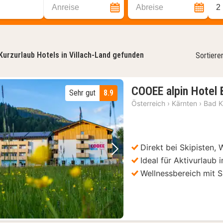
Anreise
Abreise
2
Kurzurlaub Hotels in Villach-Land gefunden
Sortiere
COOEE alpin Hotel 
Sehr gut
8.9
Österreich
›
Kärnten
›
Bad K
Direkt bei Skipisten
Vorheriges Bild
Nächstes Bild
Ideal für Aktivurlaub 
Wellnessbereich mit 