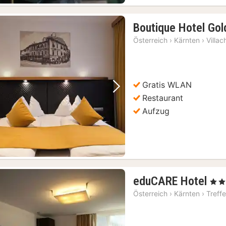
Boutique Hotel Go
Österreich
›
Kärnten
›
Villac
Gratis WLAN
Vorheriges Bild
Nächstes Bild
Restaurant
Aufzug
1
eduCARE Hotel
, 4 St
Na
Österreich
›
Kärnten
›
Treff
ab
11