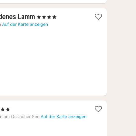
1
ldenes Lamm
, 4 Sterne
Nacht
h
Auf der Karte anzeigen
ab
113,26
€
erne
cht
en am Ossiacher See
Auf der Karte anzeigen
4,55