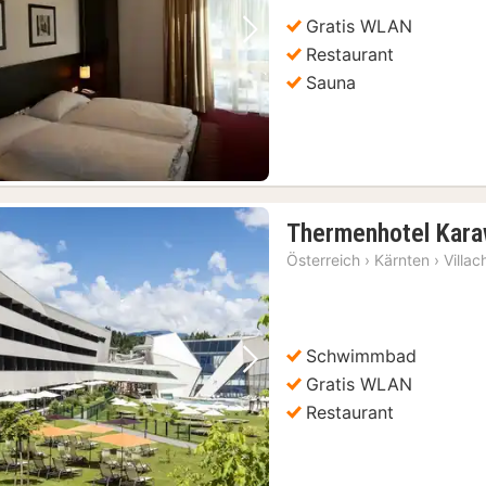
€
Gratis WLAN
Vorheriges Bild
Nächstes Bild
Restaurant
Sauna
Thermenhotel Kar
Österreich
›
Kärnten
›
Villac
Schwimmbad
Vorheriges Bild
Nächstes Bild
Gratis WLAN
Restaurant