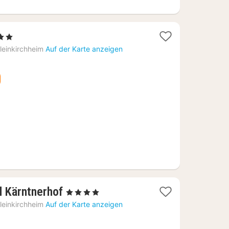
rne
ht
leinkirchheim
Auf der Karte anzeigen
,46
1
l Kärntnerhof
, 4 Sterne
Nacht
leinkirchheim
Auf der Karte anzeigen
ab
149,06