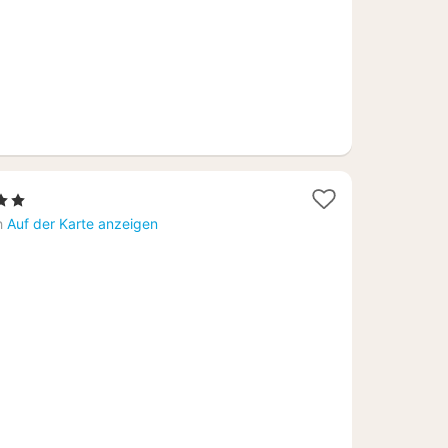
rne
ht
h
Auf der Karte anzeigen
,93