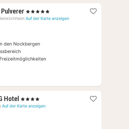
1
 Pulverer
, 5 Sterne
Nacht
leinkirchheim
Auf der Karte anzeigen
ab
302
€
in den Nockbergen
ssbereich
 Freizeitmöglichkeiten
1
G Hotel
, 4 Sterne
Nacht
h
Auf der Karte anzeigen
ab
130,12
€