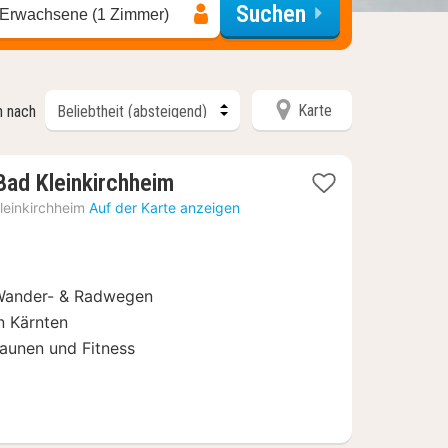
Suchen
 Erwachsene (1 Zimmer)
Karte
n nach
1
Bad Kleinkirchheim
Nacht
leinkirchheim
Auf der Karte anzeigen
ab
79,20
€
, Wander- & Radwegen
in Kärnten
Saunen und Fitness