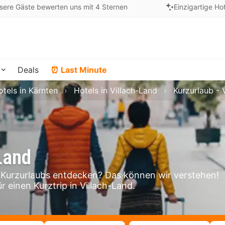
sere Gäste bewerten uns mit 4 Sternen
Einzigartige Ho
Deals
⏰ Last Minute
otels in Kärnten
Hotels in Villach-Land
Kurzurlaub - 
Land
 Kurzurlaubs entdecken? Das können wir verstehen!
r einen Kurztrip in Villach-Land.