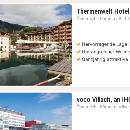
Thermenwelt Hotel
Österreich
›
Kärnten
›
Bad K
Hervorragende Lage 
Vorheriges Bild
Nächstes Bild
Umfangreicher Wellne
Ganzjährig attraktive
voco Villach, an IH
Österreich
›
Kärnten
›
Villac