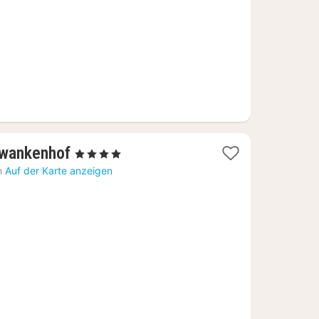
1
awankenhof
, 4 Sterne
Nacht
h
Auf der Karte anzeigen
ab
320,84
€