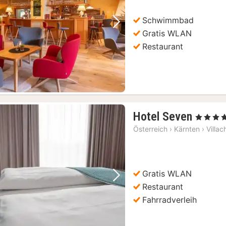
Schwimmbad
Vorheriges Bild
Nächstes Bild
Gratis WLAN
Restaurant
1
Hotel Seven
, 4 Sterne
Nacht
Österreich
›
Kärnten
›
Villac
ab
174,2
€
Gratis WLAN
Vorheriges Bild
Nächstes Bild
Restaurant
Fahrradverleih