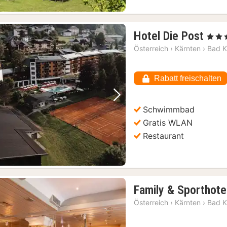
1
Hotel Die Post
, 4 Ste
Nac
Österreich
›
Kärnten
›
Bad K
ab
340
Rabatt freischalten
€
Vorheriges Bild
Nächstes Bild
Schwimmbad
Gratis WLAN
Restaurant
Family & Sporthote
Österreich
›
Kärnten
›
Bad K