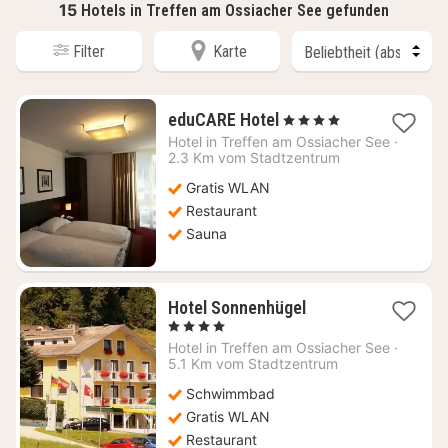
15
Hotels in Treffen am Ossiacher See gefunden
Filter
Karte
1
eduCARE Hotel
, 4 Sterne
Nacht
Hotel in
Treffen am Ossiacher See
·
ab
2.3 Km vom Stadtzentrum
114,55
Gratis WLAN
€
Restaurant
Sauna
1
Hotel Sonnenhügel
Nacht
, 4 Sterne
ab
Hotel in
Treffen am Ossiacher See
·
200
5.1 Km vom Stadtzentrum
€
Schwimmbad
Gratis WLAN
Restaurant