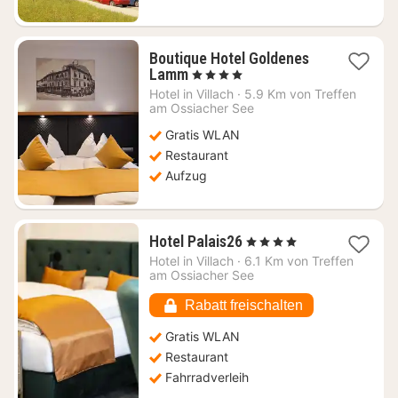
Boutique Hotel Goldenes
1
Lamm
, 4 Sterne
Nacht
Hotel in
Villach
·
5.9 Km von Treffen
ab
am Ossiacher See
120,66
Gratis WLAN
€
Restaurant
Aufzug
1
Hotel Palais26
, 4 Sterne
Nacht
Hotel in
Villach
·
6.1 Km von Treffen
ab
am Ossiacher See
136,93
€
Rabatt freischalten
Gratis WLAN
Restaurant
Fahrradverleih