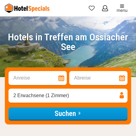
menu
Meine
Favoriten
Hotels in Treffen am Ossiacher
See
Anreise
Abreise
2 Erwachsene (1 Zimmer)
Suchen