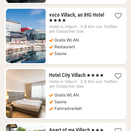
voco Villach, an IHG Hotel
1
, 4 Sterne
Nacht
Hotel in
Villach
·
5.8 Km von Treffen
ab
am Ossiacher See
130,41
Gratis WLAN
€
Restaurant
Sauna
1
Hotel City Villach
, 4 Sterne
Nacht
Hotel in
Villach
·
5.6 Km von Treffen
ab
am Ossiacher See
113,64
Gratis WLAN
€
Sauna
Fahrradverleih
1
Apart of me Villach
, 3 Sterne