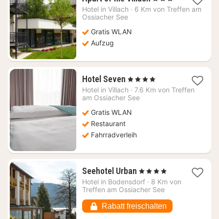
Nacht
Hotel in
Villach
·
6 Km von Treffen am
ab
Ossiacher See
117,27
Gratis WLAN
€
Aufzug
1
Hotel Seven
, 4 Sterne
Nacht
Hotel in
Villach
·
7.6 Km von Treffen
ab
am Ossiacher See
149,32
Gratis WLAN
€
Restaurant
Fahrradverleih
1
Seehotel Urban
, 4 Sterne
Nacht
Hotel in
Bodensdorf
·
8 Km von
ab
Treffen am Ossiacher See
155,75
€
Rabatt freischalten