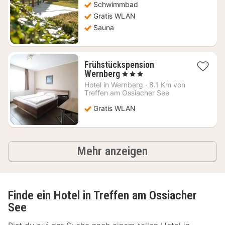
Schwimmbad
Gratis WLAN
Sauna
Frühstückspension
1
Wernberg
, 3 Sterne
Nacht
Hotel in
Wernberg
·
8.1 Km von
ab
Treffen am Ossiacher See
129,60
Gratis WLAN
€
Ergebnisse
Mehr anzeigen
Finde ein Hotel in Treffen am Ossiacher
See