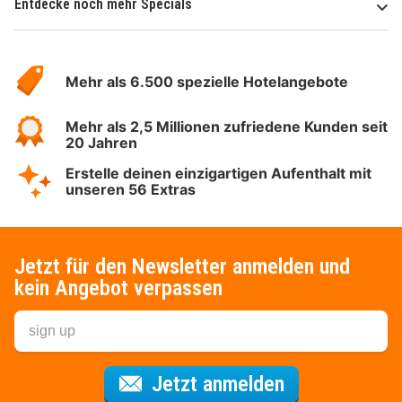
Entdecke noch mehr Specials
Über
Hotelspecials
Mehr als 6.500 spezielle Hotelangebote
Mehr als 2,5 Millionen zufriedene Kunden seit
20 Jahren
Erstelle deinen einzigartigen Aufenthalt mit
unseren 56 Extras
Jetzt für den Newsletter anmelden und
kein Angebot verpassen
Für den Newsl
Jetzt anmelden