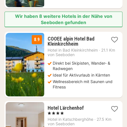
Wir haben 8 weitere Hotels in der Nähe von
Seeboden gefunden
COOEE alpin Hotel Bad
8.9
1
Kleinkirchheim
Nacht
Hotel in
Bad Kleinkirchheim
·
21.1 Km
ab
von Seeboden
79,20
Direkt bei Skipisten, Wander- &
€
Radwegen
Ideal für Aktivurlaub in Kärnten
Wellnessbereich mit Saunen und
Fitness
1
Hotel Lärchenhof
Nacht
, 4 Sterne
ab
Hotel in
Katschberghöhe
·
27.5 Km
279
von Seeboden