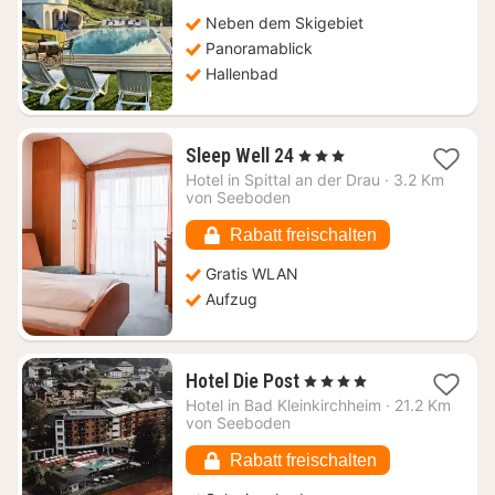
€
Neben dem Skigebiet
Panoramablick
Hallenbad
1
Sleep Well 24
, 3 Sterne
Nacht
Hotel in
Spittal an der Drau
·
3.2 Km
ab
von Seeboden
181,64
€
Rabatt freischalten
Gratis WLAN
Aufzug
1
Hotel Die Post
, 4 Sterne
Nacht
Hotel in
Bad Kleinkirchheim
·
21.2 Km
ab
von Seeboden
340,46
€
Rabatt freischalten