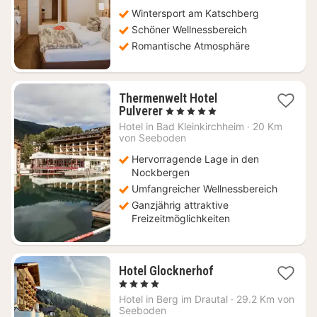
€
Wintersport am Katschberg
Schöner Wellnessbereich
Romantische Atmosphäre
Thermenwelt Hotel
1
Pulverer
, 5 Sterne
Nacht
Hotel in
Bad Kleinkirchheim
·
20 Km
ab
von Seeboden
302
Hervorragende Lage in den
€
Nockbergen
Umfangreicher Wellnessbereich
Ganzjährig attraktive
Freizeitmöglichkeiten
1
Hotel Glocknerhof
Nacht
, 4 Sterne
ab
Hotel in
Berg im Drautal
·
29.2 Km von
291,20
Seeboden