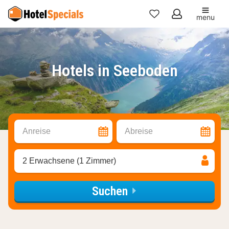
menu
Meine
Favoriten
Hotels in Seeboden
Anreise
Abreise
2 Erwachsene (1 Zimmer)
Suchen