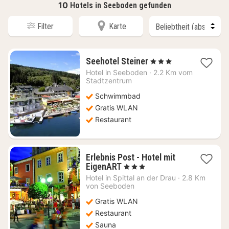
10
Hotels in Seeboden gefunden
Filter
Karte
1
Seehotel Steiner
, 3 Sterne
Nacht
Hotel in
Seeboden
·
2.2 Km vom
ab
Stadtzentrum
244,80
Schwimmbad
€
Gratis WLAN
Restaurant
Erlebnis Post - Hotel mit
1
EigenART
, 3 Sterne
Nacht
Hotel in
Spittal an der Drau
·
2.8 Km
ab
von Seeboden
150
Gratis WLAN
€
Restaurant
Sauna