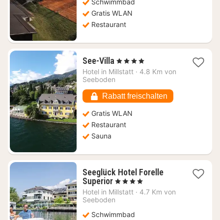
Schwimmbad
Gratis WLAN
Restaurant
1
See-Villa
, 4 Sterne
Nacht
Hotel in
Millstatt
·
4.8 Km von
ab
Seeboden
236,36
€
Rabatt freischalten
Gratis WLAN
Restaurant
Sauna
Seeglück Hotel Forelle
1
Superior
, 4 Sterne
Nacht
Hotel in
Millstatt
·
4.7 Km von
ab
Seeboden
321,68
Schwimmbad
€