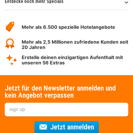
Entdecke noch mehr Specials
Über
Hotelspecials
Mehr als 6.500 spezielle Hotelangebote
Mehr als 2,5 Millionen zufriedene Kunden seit
20 Jahren
Erstelle deinen einzigartigen Aufenthalt mit
unseren 56 Extras
Jetzt für den Newsletter anmelden und
kein Angebot verpassen
Für den Newsl
Jetzt anmelden