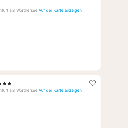
nfurt am Wörthersee
Auf der Karte anzeigen
terne
cht
nfurt am Wörthersee
Auf der Karte anzeigen
,46