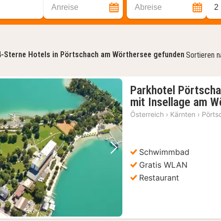
Anreise
Abreise
2
4-Sterne Hotels in Pörtschach am Wörthersee gefunden
Sortieren 
Parkhotel Pörtscha
mit Insellage am W
Österreich
›
Kärnten
›
Pörts
Schwimmbad
Vorheriges Bild
Nächstes Bild
Gratis WLAN
Restaurant