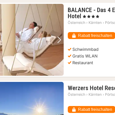
BALANCE - Das 4 
1
Hotel
, 4 Sterne
Nacht
Österreich
›
Kärnten
›
Pörts
ab
222,19
Rabatt freischalten
€
Vorheriges Bild
Nächstes Bild
Schwimmbad
Gratis WLAN
Restaurant
Werzers Hotel Res
Österreich
›
Kärnten
›
Pörts
Rabatt freischalten