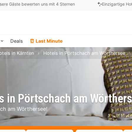
sere Gäste bewerten uns mit 4 Sternen
Einzigartige Ho
Deals
⏰ Last Minute
otels in Kärnten
Hotels in Pörtschach am Wörthersee
ls in Pörtschach am Wörther
ach am Wörthersee!