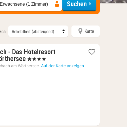
Suchen
 Erwachsene (1 Zimmer)
Karte
nach
ch - Das Hotelresort
1
örthersee
, 4 Sterne
Nacht
chach am Wörthersee
Auf der Karte anzeigen
ab
317,55
€