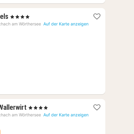
1
els
, 4 Sterne
Nacht
chach am Wörthersee
Auf der Karte anzeigen
ab
610,91
€
1
allerwirt
, 4 Sterne
Nacht
chach am Wörthersee
Auf der Karte anzeigen
ab
233,64