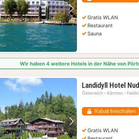
Vorheriges Bild
Nächstes Bild
Gratis WLAN
Restaurant
Sauna
Wir haben 4 weitere Hotels in der Nähe von Pö
Landidyll Hotel Nu
Österreich
›
Kärnten
›
Feldk
Rabatt freischalten
Vorheriges Bild
Nächstes Bild
Gratis WLAN
Restaurant