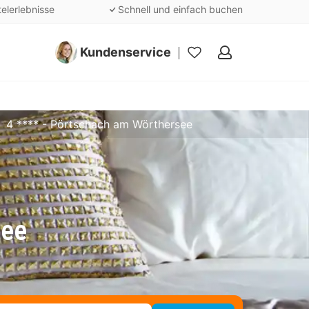
telerlebnisse
Schnell und einfach buchen
Kundenservice
Meine
Favoriten
4 **** - Pörtschach am Wörthersee
see