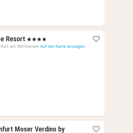
1
e Resort
, 4 Sterne
Nacht
nfurt am Wörthersee
Auf der Karte anzeigen
ab
211,75
€
nfurt Moser Verdino by