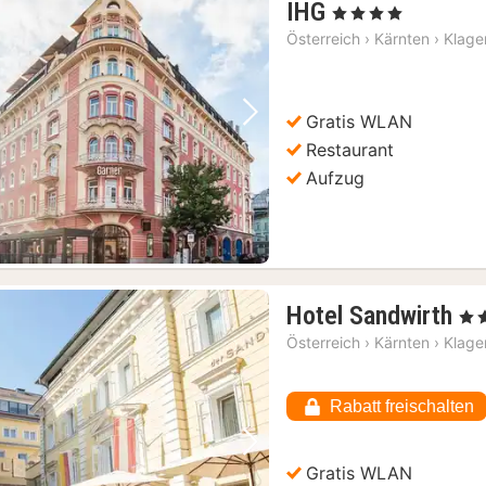
1
IHG
, 4 Sterne
Nacht
Österreich
›
Kärnten
›
Klage
ab
99,09
€
Gratis WLAN
Vorheriges Bild
Nächstes Bild
Restaurant
Aufzug
1
Hotel Sandwirth
, 4 S
Na
Österreich
›
Kärnten
›
Klage
ab
94
Rabatt freischalten
€
Vorheriges Bild
Nächstes Bild
Gratis WLAN