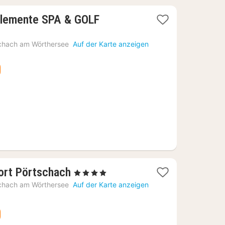
Elemente SPA & GOLF
chach am Wörthersee
Auf der Karte anzeigen
1
ort Pörtschach
, 4 Sterne
Nacht
chach am Wörthersee
Auf der Karte anzeigen
ab
262,09
€