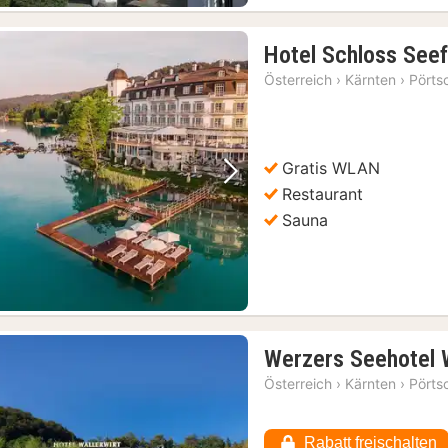
Hotel Schloss Seef
Österreich
›
Kärnten
›
Pörts
Gratis WLAN
Vorheriges Bild
Nächstes Bild
Restaurant
Sauna
Werzers Seehotel W
Österreich
›
Kärnten
›
Pörts
Rabatt freischalten