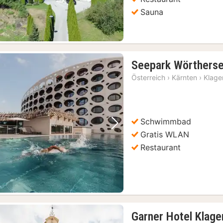
Sauna
Seepark Wörtherse
Österreich
›
Kärnten
›
Klage
Schwimmbad
Vorheriges Bild
Nächstes Bild
Gratis WLAN
Restaurant
Garner Hotel Klage