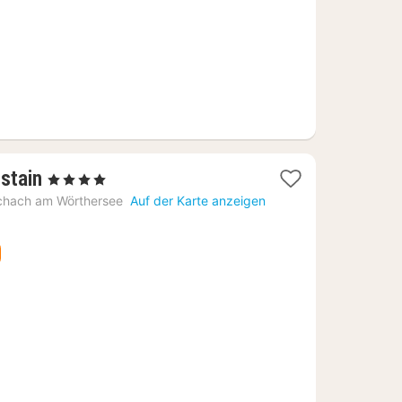
1
stain
, 4 Sterne
Nacht
chach am Wörthersee
Auf der Karte anzeigen
ab
232,75
€