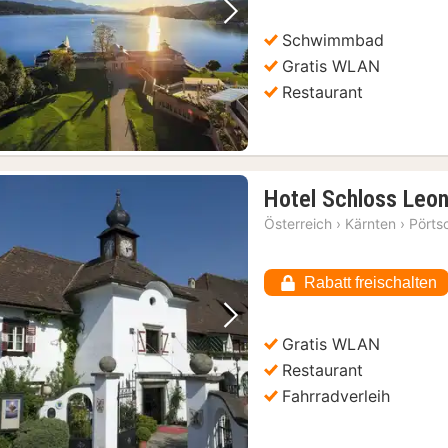
Vorheriges Bild
Nächstes Bild
Schwimmbad
Gratis WLAN
Restaurant
Hotel Schloss Leon
Österreich
›
Kärnten
›
Pörts
Rabatt freischalten
Vorheriges Bild
Nächstes Bild
Gratis WLAN
Restaurant
Fahrradverleih