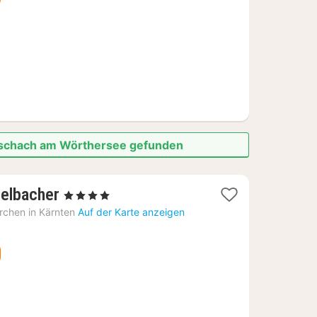
€
rtschach am Wörthersee gefunden
1
delbacher
, 4 Sterne
Nacht
irchen in Kärnten
Auf der Karte anzeigen
ab
219,10
€