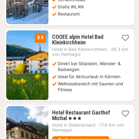
Gratis WLAN
Restaurant
COOEE alpin Hotel Bad
8.9
1
Kleinkirchheim
Nacht
Hotel in
Bad Kleinkirchheim
·
38.3 Km
ab
von Hermagor
79,20
Direkt bei Skipisten, Wander- &
€
Radwegen
Ideal für Aktivurlaub in Kärnten
Wellnessbereich mit Saunen und
Fitness
Hotel Restaurant Gasthof
1
Michal
, 3 Sterne
Nacht
Hotel in
Goderschach
·
17.6 Km von
ab
Hermagor
151,58