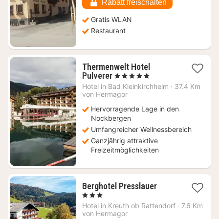
€
Rabatt freischalten
Gratis WLAN
Restaurant
Thermenwelt Hotel
1
Pulverer
, 5 Sterne
Nacht
Hotel in
Bad Kleinkirchheim
·
37.4 Km
ab
von Hermagor
302
Hervorragende Lage in den
€
Nockbergen
Umfangreicher Wellnessbereich
Ganzjährig attraktive
Freizeitmöglichkeiten
1
Berghotel Presslauer
Nacht
, 3 Sterne
ab
Hotel in
Kreuth ob Rattendorf
·
7.6 Km
136,36
von Hermagor