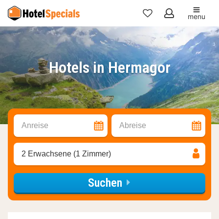
menu
Meine
Favoriten
Hotels in Hermagor
Anreise
Abreise
2 Erwachsene (1 Zimmer)
Suchen