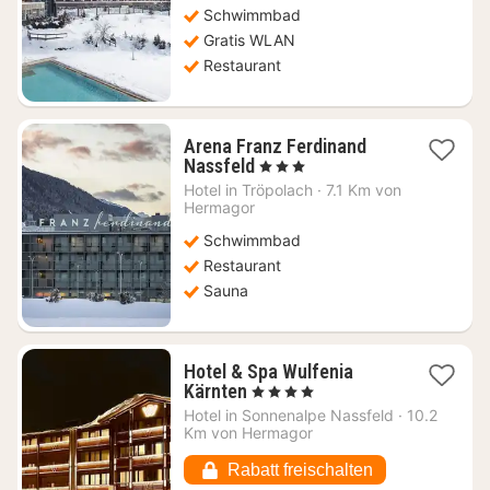
Schwimmbad
€
Gratis WLAN
Restaurant
Arena Franz Ferdinand
1
Nassfeld
, 3 Sterne
Nacht
Hotel in
Tröpolach
·
7.1 Km von
ab
Hermagor
137,99
Schwimmbad
€
Restaurant
Sauna
Hotel & Spa Wulfenia
1
Kärnten
, 4 Sterne
Nacht
Hotel in
Sonnenalpe Nassfeld
·
10.2
ab
Km von Hermagor
276,89
€
Rabatt freischalten