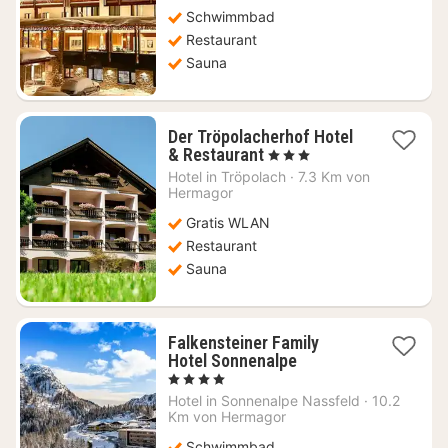
Schwimmbad
Restaurant
Sauna
Der Tröpolacherhof Hotel
1
& Restaurant
, 3 Sterne
Nacht
Hotel in
Tröpolach
·
7.3 Km von
ab
Hermagor
105,45
Gratis WLAN
€
Restaurant
Sauna
Falkensteiner Family
1
Hotel Sonnenalpe
Nacht
, 4 Sterne
ab
Hotel in
Sonnenalpe Nassfeld
·
10.2
313,63
Km von Hermagor
€
Schwimmbad