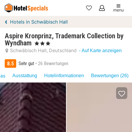
menu
Meine
Hotels in Schwäbisch Hall
Favoriten
Aspire Kronprinz, Trademark Collection by
Wyndham
, 3 Sterne
Schwäbisch Hall
Deutschland
- Auf Karte anzeigen
8.5
Sehr gut
26 Bewertungen
ras
Ausstattung
Hotelinformationen
Bewertungen (26)