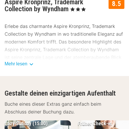
Aspire Kronprinz, Trademark
8.5
Collection by Wyndham
, 3 Sterne
Erlebe das charmante Aspire Kronprinz, Trademark
Collection by Wyndham in wo traditionelle Eleganz auf
modernen Komfort trifft. Das besondere Highlight des
Aspire Kronprinz, Trademark Collection by Wyndham
ist seine zentrale Lage und der atemberaubende Blick
Mehr lesen
auf die Stadt. Unsere Gäste bewerten dieses Hotel im
Durchschnitt mit einer 8.5.
Lage Aspire Kronprinz, Trademark
Collection by Wyndham
Gestalte deinen einzigartigen Aufenthalt
Das Aspire Kronprinz, Trademark Collection by
Buche eines dieser Extras ganz einfach beim
Wyndham befindet sich nur wenige Minuten vom
Abschluss deiner Buchung dazu.
Stadtzentrum entfernt. Bedeutende
Lazy Sunday (15:00)
Früher Check-in
Sehenswürdigkeiten und Attraktionen sind leicht