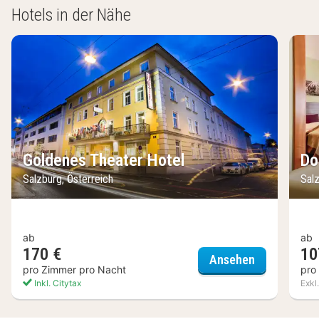
Hotels in der Nähe
Goldenes Theater Hotel
Do
Salzburg, Österreich
Salz
ab
ab
170 €
10
Goldenes Th
Ansehen
pro Zimmer pro Nacht
pro
Inkl. Citytax
Exkl