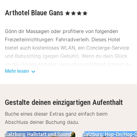
Arthotel Blaue Gans
, 4 Sterne
Gönn dir Massagen oder profitiere von folgenden
Freizeiteinrichtungen: Fahrradverleih. Dieses Hotel
bietet auch kostenloses WLAN, ein Concierge-Service
und Babysitting (gegen Gebühr). Wenn du dein Glück
an den Spielautomaten versuchen möchtest, kannst du
Mehr lesen
kostenfrei den Shuttle zum Casino nehmen.
Genieße Abendessen bei Blaue Gans, einem Restaurant
mit Schwerpunkt auf lokale Küche. Oder bleib
Gestalte deinen einzigartigen Aufenthalt
gemütlich auf deinem Zimmer und nutz den
Zimmerservice (bitte Zeiten beachten). Lass deinen
Buche eines dieser Extras ganz einfach beim
Tag bei einem Drink an der Bar/Lounge ausklingen.
Abschluss deiner Buchung dazu.
Gegen Gebühr wird täglich von 07:00 Uhr bis
Salzburg: Hallstatt und Sound
Salzburg: Hop-On/Hop-O
10:00 Uhr ein Frühstücksbuffet angeboten.