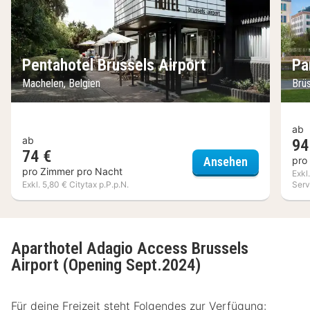
Pentahotel Brussels Airport
Pa
Machelen, Belgien
Brü
ab
ab
94
74 €
Pentahotel B
pro
Ansehen
pro Zimmer pro Nacht
Exkl
Exkl. 5,80 € Citytax p.P.p.N.
Serv
Aparthotel Adagio Access Brussels
Airport (Opening Sept.2024)
Für deine Freizeit steht Folgendes zur Verfügung: