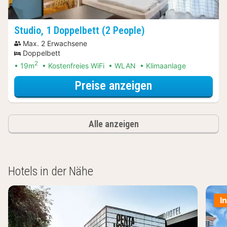
Studio, 1 Doppelbett (2 People)
Max. 2 Erwachsene
Doppelbett
2
19m
Kostenfreies WiFi
WLAN
Klimaanlage
für Erlebnis-Au
Preise anzeigen
Alle anzeigen
Hotels in der Nähe
I