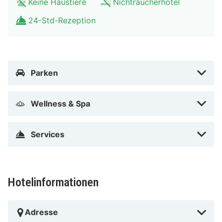
Keine Haustiere
Nichtraucherhotel
nächsten Flughäfen sind:Flughafen Brüssel-National
24-Std-Rezeption
(BRU) – 5,9 km Flughafen Antwerpen (ANR) – 42,4 km
Flughafen Brüssel Süd Charleroi (CRL) – 65,7 km Der
am günstigsten gelegene Flughafen für Aparthotel
Adagio Access Brussels Airport (Opening Sept.2024)
Parken
ist: Flughafen Brüssel-National (BRU).
Aparthotel Adagio Access Brussels Airport (Opening
Wellness & Spa
Sept.2024) in Machelen (Diegem) liegt 15 Minuten
Fahrt entfernt von: Atomium und NATO-Hauptquartier.
Services
Dieses Hotel ist 13,1 km von La Grand Place und 10,9
km von Tour & Taxis entfernt.
In Machelen (Diegem)
Hotelinformationen
Adresse