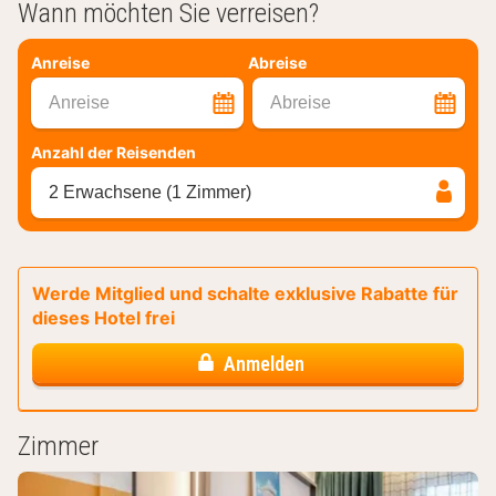
Wann möchten Sie verreisen?
Anreise
Abreise
Anreise
Abreise
Anzahl der Reisenden
2 Erwachsene (1 Zimmer)
Werde Mitglied und schalte exklusive Rabatte für
dieses Hotel frei
Anmelden
Zimmer