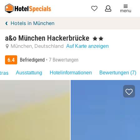
menu
Meine
Hotels in München
Favoriten
a&o München Hackerbrücke
, 2 Sterne
München
Deutschland
Auf Karte anzeigen
6.4
Befriedigend
7 Bewertungen
tras
Ausstattung
Hotelinformationen
Bewertungen (7)