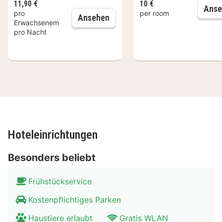
11,90 €
10 €
zentralen Lage in München und verfügt über eine sehr
Anse
pro
per room
Frühstück
Ansehen
gute öffentliche Verkehrsanbindung. Die Altstadt und
Erwachsenem
pro Nacht
bekannte Sehenswürdigkeiten, wie das Hofbräuhaus,
den Viktualienmarkt oder das Rathaus erreichen Sie in
knapp 10 bis 15 Minuten vom Hotel aus.
Hoteleinrichtungen
Besonders beliebt
Frühstückservice
Kostenpflichtiges Parken
Haustiere erlaubt
Gratis WLAN