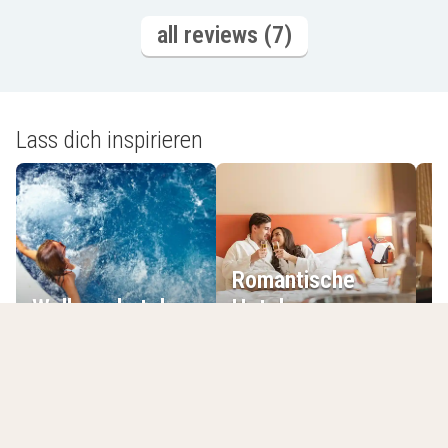
all reviews (7)
Lass dich inspirieren
Romantische
Wellnesshotels
Hotels
L
Kürzlich angesehene Hotels
Alle Filter löschen